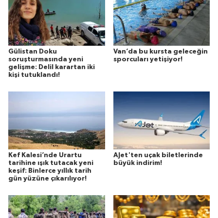
Gülistan Doku
Van’da bu kursta geleceğin
soruşturmasında yeni
sporcuları yetişiyor!
gelişme: Delil karartan iki
kişi tutuklandı!
Kef Kalesi’nde Urartu
AJet'ten uçak biletlerinde
tarihine ışık tutacak yeni
büyük indirim!
keşif: Binlerce yıllık tarih
gün yüzüne çıkarılıyor!