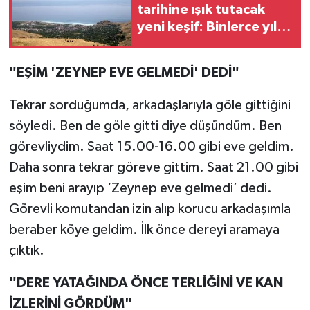
tarihine ışık tutacak
yeni keşif: Binlerce yıllık
tarih gün yüzüne
çıkarılıyor!
"EŞİM 'ZEYNEP EVE GELMEDİ' DEDİ"
Tekrar sorduğumda, arkadaşlarıyla göle gittiğini
söyledi. Ben de göle gitti diye düşündüm. Ben
görevliydim. Saat 15.00-16.00 gibi eve geldim.
Daha sonra tekrar göreve gittim. Saat 21.00 gibi
eşim beni arayıp ‘Zeynep eve gelmedi’ dedi.
Görevli komutandan izin alıp korucu arkadaşımla
beraber köye geldim. İlk önce dereyi aramaya
çıktık.
"DERE YATAĞINDA ÖNCE TERLİĞİNİ VE KAN
İZLERİNİ GÖRDÜM"