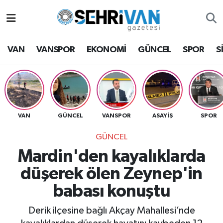
Van Nöbetçi Eczaneler
VAN
VANSPOR
EKONOMİ
GÜNCEL
SPOR
S
Van Hava Durumu
VAN Namaz Vakitleri
Van Trafik Yoğunluk Haritası
VAN
GÜNCEL
VANSPOR
ASAYİŞ
SPOR
GÜNCEL
Süper Lig Puan Durumu ve Fikstür
Mardin'den kayalıklarda
Tüm Manşetler
düşerek ölen Zeynep'in
babası konuştu
Son Dakika Haberleri
Derik ilçesine bağlı Akçay Mahallesi’nde
Haber Arşivi