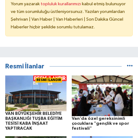
Yorum yazarak
topluluk kurallarımızı
kabul etmiş bulunuyor
ve tüm sorumluluğu üstleniyorsunuz. Yazılan yorumlardan
Şehrivan | Van Haber | Van Haberleri | Son Dakika Güncel
Haberler hiçbir şekilde sorumlu tutulamaz.
Resmi İlanlar
RESMİ İLANDIR
VAN BÜYÜKŞEHİR BELEDİYE
Van’da özel gereksinimli
BAŞKANLIĞI TUŞBA EĞİTİM
çocuklara "gençlik ve spor
TESİSİ KABA İNŞAAT
festivali"
YAPTIRACAK