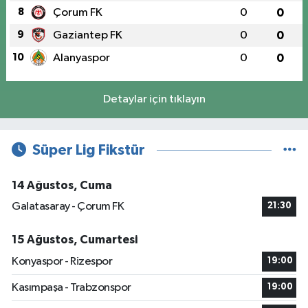
8
Çorum FK
0
0
9
Gaziantep FK
0
0
10
Alanyaspor
0
0
Detaylar için tıklayın
Süper Lig Fikstür
14 Ağustos, Cuma
Galatasaray - Çorum FK
21:30
15 Ağustos, Cumartesi
Konyaspor - Rizespor
19:00
Kasımpaşa - Trabzonspor
19:00