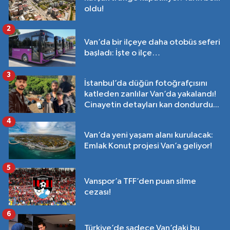
oldu!
2
Van’da bir ilçeye daha otobüs seferi
başladı: İşte o ilçe…
3
İstanbul’da düğün fotoğrafçısını
katleden zanlılar Van’da yakalandı!
Cinayetin detayları kan dondurdu...
4
Van’da yeni yaşam alanı kurulacak:
Emlak Konut projesi Van’a geliyor!
5
Vanspor’a TFF’den puan silme
cezası!
6
Türkiye’de sadece Van’daki bu