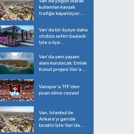
Van’da yoğun olarak
kullanılan kavşak
trafiğe kapatılıyor:
Tarih belli oldu!
Van’da bir ilçeye daha
otobüs seferi başladı:
İşte o ilçe…
Van’da yeni yaşam
alanı kurulacak: Emlak
Konut projesi Van’a
geliyor!
Vanspor’a TFF’den
puan silme cezası!
Van, İstanbul ile
Ankara’yı geride
bıraktı! İşte Van’da
ortalama fiyatlar…