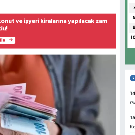
onut ve işyeri kiralarına yapılacak zam
ldu!
1
üle
1
Ga
1
Ko