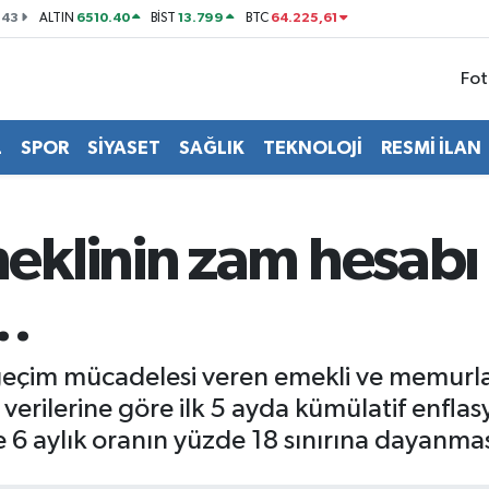
143
6510.40
13.799
64.225,61
ALTIN
BİST
BTC
Fot
L
SPOR
SİYASET
SAĞLIK
TEKNOLOJİ
RESMİ İLAN
linin zam hesabı d
r…
geçim mücadelesi veren emekli ve memurla
 verilerine göre ilk 5 ayda kümülatif enfla
te 6 aylık oranın yüzde 18 sınırına dayanm