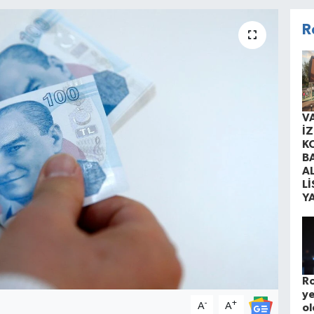
R
V
İ
K
B
A
Lİ
Y
Ro
ye
-
+
A
A
ol