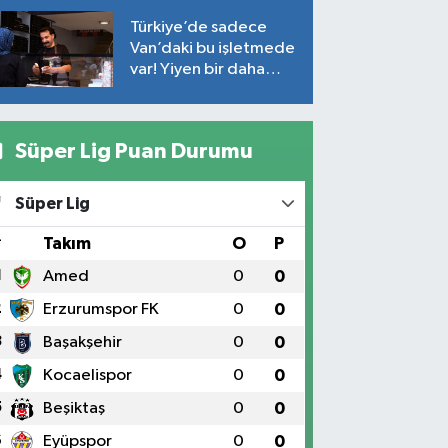
Türkiye’de sadece
Van’daki bu işletmede
var! Yiyen bir daha
yiyor
Süper Lig Puan Durumu
Süper Lig
#
Takım
O
P
1
Amed
0
0
2
Erzurumspor FK
0
0
3
Başakşehir
0
0
4
Kocaelispor
0
0
5
Beşiktaş
0
0
6
Eyüpspor
0
0