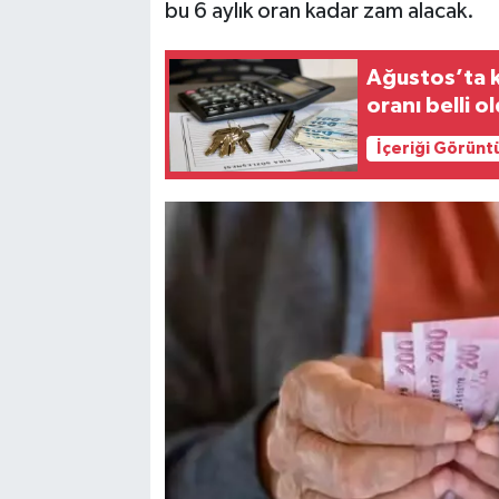
bu 6 aylık oran kadar zam alacak.
Ağustos’ta k
oranı belli o
İçeriği Görünt