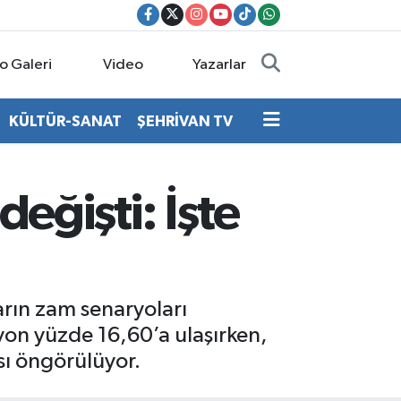
o Galeri
Video
Yazarlar
KÜLTÜR-SANAT
ŞEHRİVAN TV
eğişti: İşte
rın zam senaryoları
syon yüzde 16,60’a ulaşırken,
ası öngörülüyor.