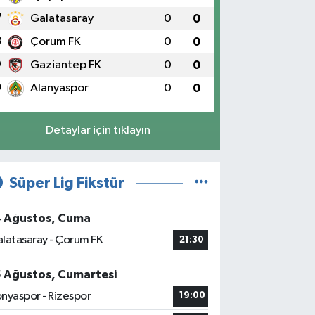
7
Galatasaray
0
0
8
Çorum FK
0
0
9
Gaziantep FK
0
0
0
Alanyaspor
0
0
Detaylar için tıklayın
Süper Lig Fikstür
4 Ağustos, Cuma
latasaray - Çorum FK
21:30
5 Ağustos, Cumartesi
nyaspor - Rizespor
19:00