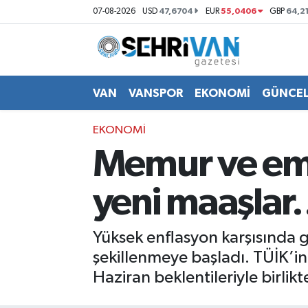
47,6704
55,0406
64,2
07-08-2026
USD
EUR
GBP
Van Nöbetçi Eczaneler
Van Hava Durumu
VAN
VANSPOR
EKONOMİ
GÜNCE
VAN Namaz Vakitleri
EKONOMİ
Memur ve emek
Van Trafik Yoğunluk Haritası
yeni maaşla
Süper Lig Puan Durumu ve Fikstür
Tüm Manşetler
Yüksek enflasyon karşısında 
şekillenmeye başladı. TÜİK’in
Son Dakika Haberleri
Haziran beklentileriyle birlik
Haber Arşivi