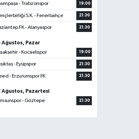
sımpaşa - Trabzonspor
19:00
nçlerbirliği S.K. - Fenerbahçe
21:30
ziantep FK - Alanyaspor
21:30
6 Ağustos, Pazar
şakşehir - Kocaelispor
19:00
şiktaş - Eyüpspor
21:30
ed - Erzurumspor FK
21:30
7 Ağustos, Pazartesi
msunspor - Göztepe
21:30