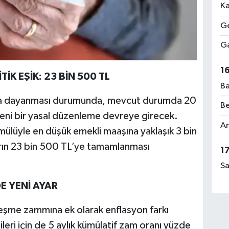
Ka
Ge
Ga
1
TİK EŞİK: 23 BİN 500 TL
Ba
rına dayanması durumunda, mevcut durumda 20
Be
 yeni bir yasal düzenleme devreye girecek.
Am
mülüyle en düşük emekli maaşına yaklaşık 3 bin
rın 23 bin 500 TL’ye tamamlanması
1
Sa
E YENİ AYAR
şme zammına ek olarak enflasyon farkı
ri için de 5 aylık kümülatif zam oranı yüzde