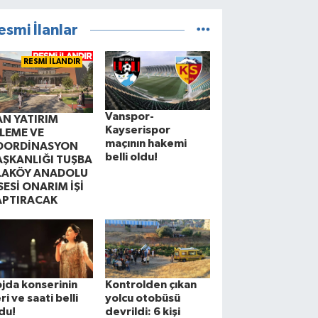
esmi İlanlar
RESMİ İLANDIR
Vanspor-
AN YATIRIM
Kayserispor
ZLEME VE
maçının hakemi
OORDİNASYON
belli oldu!
AŞKANLIĞI TUŞBA
LAKÖY ANADOLU
SESİ ONARIM İŞİ
APTIRACAK
jda konserinin
Kontrolden çıkan
ri ve saati belli
yolcu otobüsü
du!
devrildi: 6 kişi