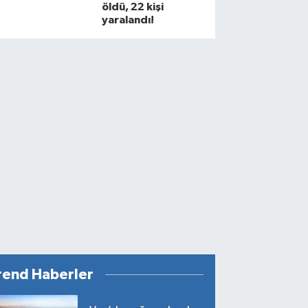
öldü, 22 kişi
yaralandı!
rend Haberler