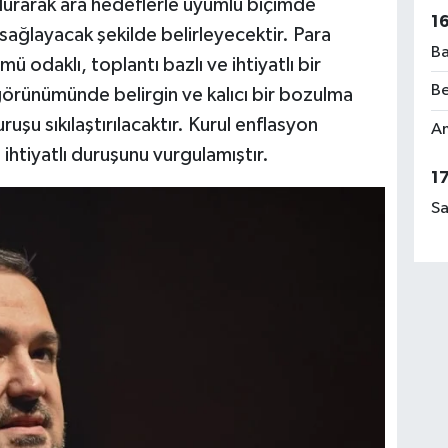
durarak ara hedeflerle uyumlu biçimde
1
 sağlayacak şekilde belirleyecektir. Para
Ba
ü odaklı, toplantı bazlı ve ihtiyatlı bir
Be
görünümünde belirgin ve kalıcı bir bozulma
uşu sıkılaştırılacaktır. Kurul enflasyon
Am
 ihtiyatlı duruşunu vurgulamıştır.
1
Sa