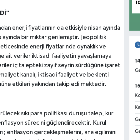
1
Dİ"
ından enerji fiyatlarının da etkisiyle nisan ayında
ayında bir miktar gerilemiştir. Jeopolitik
neticesinde enerji fiyatlarında oynaklık ve
 ait veriler iktisadi faaliyetin yavaşlamaya
1
iler iç talepteki zayıf seyrin sürdüğüne işaret
Ga
aliyet kanalı, iktisadi faaliyet ve beklenti
ne etkileri yakından takip edilmektedir.
1
Ko
Ka
rülecek sıkı para politikası duruşu talep, kur
Ge
nflasyon sürecini güçlendirecektir. Kurul
Ga
ları; enflasyon gerçekleşmelerini, ana eğilimini