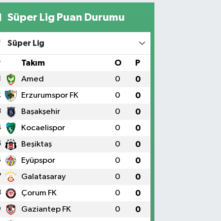
Süper Lig Puan Durumu
Süper Lig
#
Takım
O
P
1
Amed
0
0
2
Erzurumspor FK
0
0
3
Başakşehir
0
0
4
Kocaelispor
0
0
5
Beşiktaş
0
0
6
Eyüpspor
0
0
7
Galatasaray
0
0
8
Çorum FK
0
0
9
Gaziantep FK
0
0