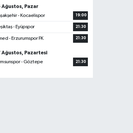
6 Ağustos, Pazar
şakşehir - Kocaelispor
19:00
şiktaş - Eyüpspor
21:30
ed - Erzurumspor FK
21:30
7 Ağustos, Pazartesi
msunspor - Göztepe
21:30