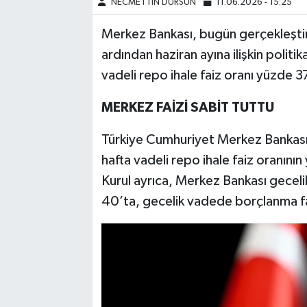
NECMETTİN DURSUN
11.06.2026 - 15:25
Merkez Bankası, bugün gerçekleştirdi
ardından haziran ayına ilişkin politi
vadeli repo ihale faiz oranı yüzde 37
MERKEZ FAİZİ SABİT TUTTU
Türkiye Cumhuriyet Merkez Bankası Pa
hafta vadeli repo ihale faiz oranını
Kurul ayrıca, Merkez Bankası gecel
40’ta, gecelik vadede borçlanma fai