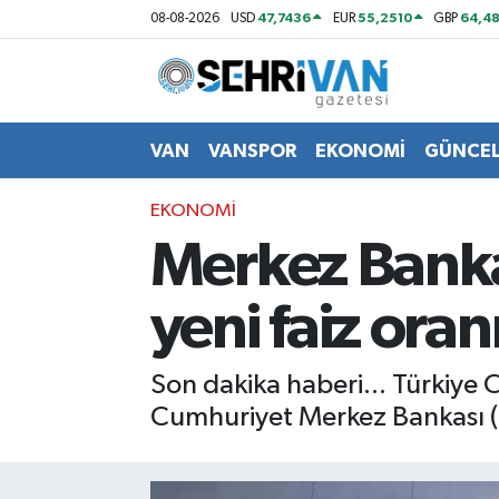
47,7436
55,2510
64,48
08-08-2026
USD
EUR
GBP
Van Nöbetçi Eczaneler
Van Hava Durumu
VAN
VANSPOR
EKONOMİ
GÜNCE
VAN Namaz Vakitleri
EKONOMİ
Merkez Bankası
Van Trafik Yoğunluk Haritası
yeni faiz ora
Süper Lig Puan Durumu ve Fikstür
Tüm Manşetler
Son dakika haberi... Türkiye 
Cumhuriyet Merkez Bankası (TC
Son Dakika Haberleri
Haber Arşivi