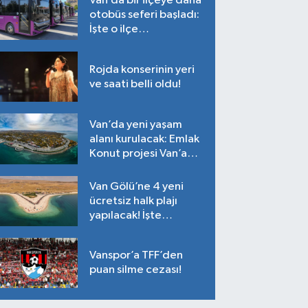
Van’da bir ilçeye daha
otobüs seferi başladı:
İşte o ilçe…
Rojda konserinin yeri
ve saati belli oldu!
Van’da yeni yaşam
alanı kurulacak: Emlak
Konut projesi Van’a
geliyor!
Van Gölü’ne 4 yeni
ücretsiz halk plajı
yapılacak! İşte
plajların yapılacağı
noktalar…
Vanspor’a TFF’den
puan silme cezası!