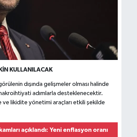
TKİN KULLANILACAK
örülenin dışında gelişmeler olması halinde
akroihtiyati adımlarla desteklenecektir.
ve likidite yönetimi araçları etkili şekilde
kamları açıklandı: Yeni enflasyon oranı