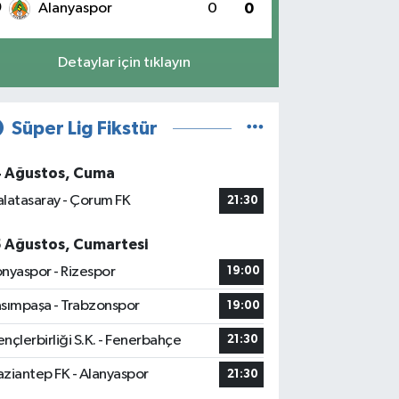
0
Alanyaspor
0
0
Detaylar için tıklayın
Süper Lig Fikstür
4 Ağustos, Cuma
latasaray - Çorum FK
21:30
5 Ağustos, Cumartesi
nyaspor - Rizespor
19:00
sımpaşa - Trabzonspor
19:00
nçlerbirliği S.K. - Fenerbahçe
21:30
ziantep FK - Alanyaspor
21:30