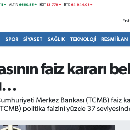
11
6660.55
13.779
64.944,08
ALTIN
BİST
BTC
Fot
L
SPOR
SİYASET
SAĞLIK
TEKNOLOJİ
RESMİ İLAN
nın faiz kararı bell
nı…
Cumhuriyeti Merkez Bankası (TCMB) faiz kar
MB) politika faizini yüzde 37 seviyesinde 