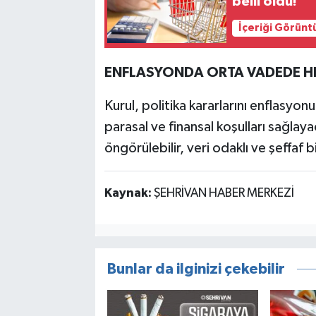
belli oldu!
İçeriği Görünt
ENFLASYONDA ORTA VADEDE HE
Kurul, politika kararlarını enflasyo
parasal ve finansal koşulları sağlayac
öngörülebilir, veri odaklı ve şeffaf 
Kaynak:
ŞEHRİVAN HABER MERKEZİ
Bunlar da ilginizi çekebilir