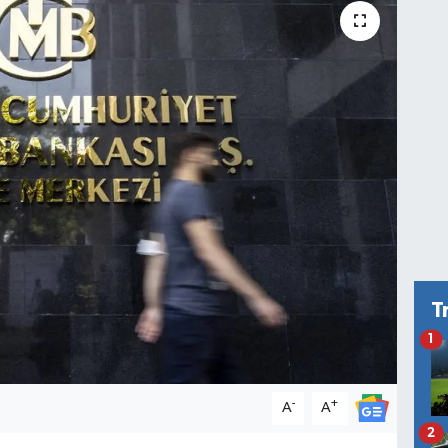
T
1
-
+
A
A
2