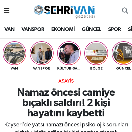
Van Nöbetçi Eczaneler
VAN
VANSPOR
EKONOMİ
GÜNCEL
SPOR
S
Van Hava Durumu
VAN Namaz Vakitleri
Van Trafik Yoğunluk Haritası
VAN
VANSPOR
BÖLGE
GÜNCEL
KÜLTÜR-SANAT
ASAYİŞ
Süper Lig Puan Durumu ve Fikstür
Namaz öncesi camiye
Tüm Manşetler
bıçaklı saldırı! 2 kişi
hayatını kaybetti
Son Dakika Haberleri
Kayseri’de yatsı namazı öncesi psikolojik sorunları
Haber Arşivi