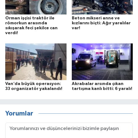
Orman işçisi traktör ile
Beton mikseri anne ve
römorkun arasında
kızlarını biçti: Ağır yaralılar
sıkışarak feci şekilce can
var!
verdi!
Van’da büyük operasyon:
Akrabalar arsında çıkan
33 organizatör yakalandı!
tartışma kanlı bitti: 6 yaralı!
Yorumlar