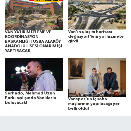
Van'ın ulaşım haritası
VAN YATIRIM İZLEME VE
değişiyor! Yeni yol hizmete
KOORDİNASYON
girdi
BAŞKANLIĞI TUŞBA ALAKÖY
ANADOLU LİSESİ ONARIM İŞİ
YAPTIRACAK
Serhado, Mehmed Uzun
Parkı açılışında Vanlılarla
Vanspor'un iç saha
buluşacak!
maçlarının yapılacağı yer
belli oldu!