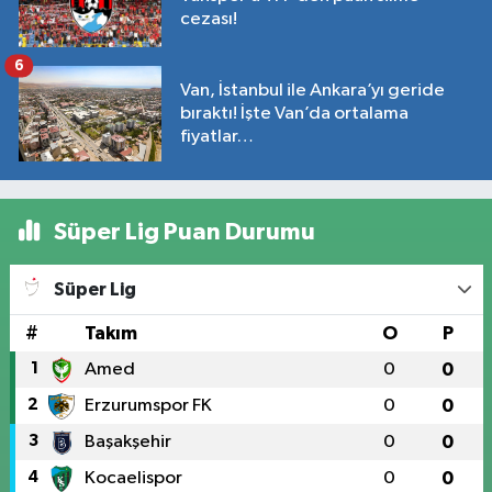
cezası!
6
Van, İstanbul ile Ankara’yı geride
bıraktı! İşte Van’da ortalama
fiyatlar…
Süper Lig Puan Durumu
Süper Lig
#
Takım
O
P
1
Amed
0
0
2
Erzurumspor FK
0
0
3
Başakşehir
0
0
4
Kocaelispor
0
0