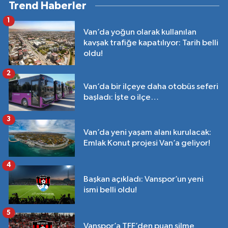
Trend Haberler
1
Van’da yoğun olarak kullanılan
kavşak trafiğe kapatılıyor: Tarih belli
oldu!
2
Van’da bir ilçeye daha otobüs seferi
başladı: İşte o ilçe…
3
Van’da yeni yaşam alanı kurulacak:
Emlak Konut projesi Van’a geliyor!
4
Başkan açıkladı: Vanspor’un yeni
ismi belli oldu!
5
Vanspor’a TFF’den puan silme