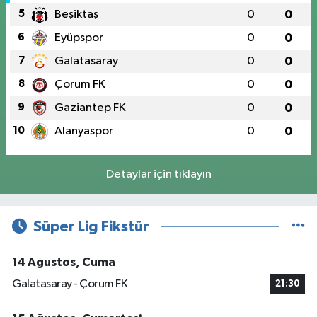
5
Beşiktaş
0
0
6
Eyüpspor
0
0
7
Galatasaray
0
0
8
Çorum FK
0
0
9
Gaziantep FK
0
0
10
Alanyaspor
0
0
Detaylar için tıklayın
Süper Lig Fikstür
14 Ağustos, Cuma
Galatasaray - Çorum FK
21:30