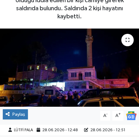
olduğu iddia edilen bir kişi camiye girerek
saldırıda bulundu. Saldırıda 2 kişi hayatını
kaybetti.
Paylaş
-
+
A
A
LÜTFİ PALA
28.06.2026 - 12:48
28.06.2026 - 12:51