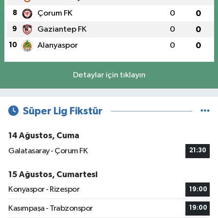
8
Çorum FK
0
0
9
Gaziantep FK
0
0
10
Alanyaspor
0
0
Detaylar için tıklayın
Süper Lig Fikstür
14 Ağustos, Cuma
Galatasaray - Çorum FK
21:30
15 Ağustos, Cumartesi
Konyaspor - Rizespor
19:00
Kasımpaşa - Trabzonspor
19:00