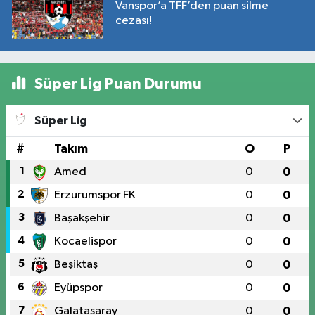
Vanspor’a TFF’den puan silme
cezası!
Süper Lig Puan Durumu
Süper Lig
#
Takım
O
P
1
Amed
0
0
2
Erzurumspor FK
0
0
3
Başakşehir
0
0
4
Kocaelispor
0
0
5
Beşiktaş
0
0
6
Eyüpspor
0
0
7
Galatasaray
0
0