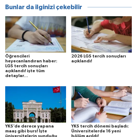
Bunlar da ilginizi çekebilir
Öğrencileri
2026 LGS tercih sonuçları
heyecanlandıran haber:
açıklandı!
LGS tercih sonuçları
açıklandı! işte tüm
detaylar…
YKS’de derece yapana
YKS tercih dönemi başladı:
maaş gibi burs! İşte
Üniversitelerde 16 yeni
üniversitelerin sunduğu
bölüm açıldı!