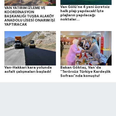
Van Gölü’ne 4 yeni ücretsiz
VAN YATIRIM İZLEME VE
halk plajı yapılacak! İşte
KOORDİNASYON
plajların yapılacağı
BAŞKANLIĞI TUŞBA ALAKÖY
noktalar…
ANADOLU LİSESİ ONARIM İŞİ
YAPTIRACAK
Van-Hakkari kara yolunda
Bakan Göktaş, Van'da
asfalt çalışmaları başladı!
"Terörsüz Türkiye Kardeşlik
Sofrası"nda konuştu!