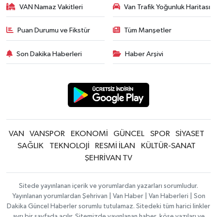
VAN Namaz Vakitleri
Van Trafik Yoğunluk Haritası
Puan Durumu ve Fikstür
Tüm Manşetler
Son Dakika Haberleri
Haber Arşivi
VAN
VANSPOR
EKONOMİ
GÜNCEL
SPOR
SİYASET
SAĞLIK
TEKNOLOJİ
RESMİ İLAN
KÜLTÜR-SANAT
ŞEHRİVAN TV
Sitede yayınlanan içerik ve yorumlardan yazarları sorumludur.
Yayınlanan yorumlardan Şehrivan | Van Haber | Van Haberleri | Son
Dakika Güncel Haberler sorumlu tutulamaz. Sitedeki tüm harici linkler
ayrı bir sayfada açılır. Sitemizde yayınlanan haber, köşe yazıları ve