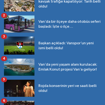
kavşak trafiğe kapatılıyor: Tarih belli
oldu!
2
Van’da bir ilçeye daha otobüs seferi
başladı: İşte o ilçe…
3
Başkan açıkladı: Vanspor’un yeni
ismi belli oldu!
4
Van’da yeni yaşam alanı kurulacak:
Emlak Konut projesi Van’a geliyor!
5
Rojda konserinin yeri ve saati belli
oldu!
6