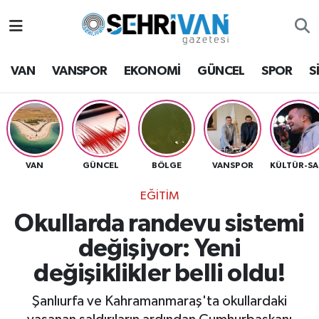
Van Nöbetçi Eczaneler
VAN
VANSPOR
EKONOMİ
GÜNCEL
SPOR
S
Van Hava Durumu
VAN Namaz Vakitleri
Van Trafik Yoğunluk Haritası
VAN
GÜNCEL
BÖLGE
VANSPOR
K
EĞİTİM
Süper Lig Puan Durumu ve Fikstür
Okullarda randevu sistemi
Tüm Manşetler
değişiyor: Yeni
değişiklikler belli oldu!
Son Dakika Haberleri
Şanlıurfa ve Kahramanmaraş'ta okullardaki
Haber Arşivi