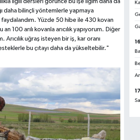
lıkla ilgili dersleri görünce bu işe ilgim daha da
Ka
lığı daha bilinçli yöntemlerle yapmaya
Ge
faydalandım. Yüzde 50 hibe ile 430 kovan
Ga
 an 100 arılı kovanla arıcılık yapıyorum. Diğer
Arıcılık uğraş isteyen bir iş, kar oranı
1
steklerle bu çıtayı daha da yükseltebilir."
Ba
Be
Am
1
Sa