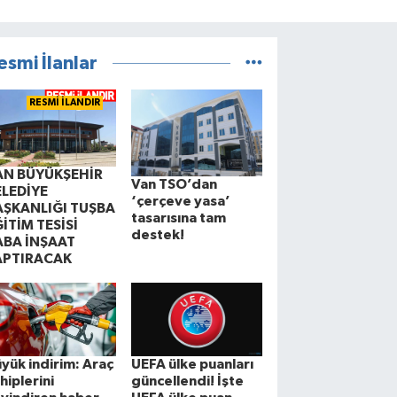
esmi İlanlar
RESMİ İLANDIR
AN BÜYÜKŞEHİR
Van TSO’dan
ELEDİYE
‘çerçeve yasa’
AŞKANLIĞI TUŞBA
tasarısına tam
İTİM TESİSİ
destek!
ABA İNŞAAT
APTIRACAK
yük indirim: Araç
UEFA ülke puanları
hiplerini
güncellendi! İşte