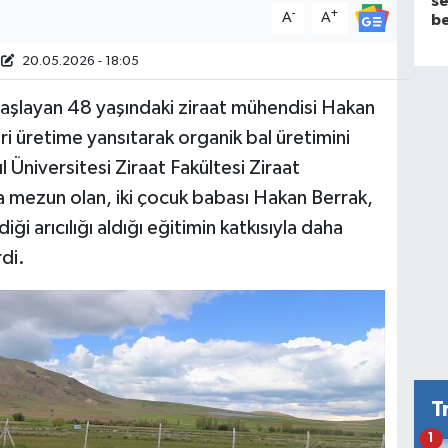
se
-
+
A
A
be
20.05.2026 - 18:05
başlayan 48 yaşındaki ziraat mühendisi Hakan
eri üretime yansıtarak organik bal üretimini
 Üniversitesi Ziraat Fakültesi Ziraat
mezun olan, iki çocuk babası Hakan Berrak,
ği arıcılığı aldığı eğitimin katkısıyla daha
rdi.
T
1