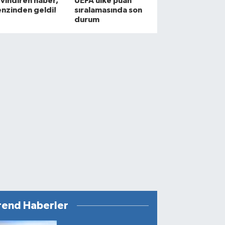
vindiren haber,
UEFA ülke puan
nzinden geldi!
sıralamasında son
durum
rend Haberler