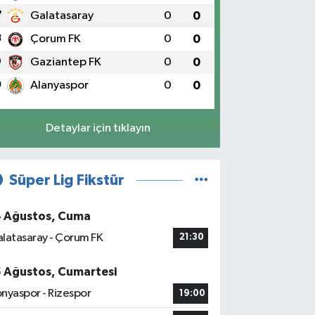
7
Galatasaray
0
0
8
Çorum FK
0
0
9
Gaziantep FK
0
0
0
Alanyaspor
0
0
Detaylar için tıklayın
Süper Lig Fikstür
4 Ağustos, Cuma
latasaray - Çorum FK
21:30
5 Ağustos, Cumartesi
nyaspor - Rizespor
19:00