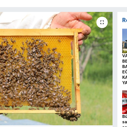
R
V
B
B
EĞ
K
Y
Bü
sa