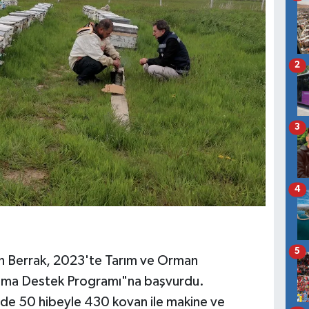
2
3
4
5
an Berrak, 2023'te Tarım ve Orman
kınma Destek Programı"na başvurdu.
de 50 hibeyle 430 kovan ile makine ve