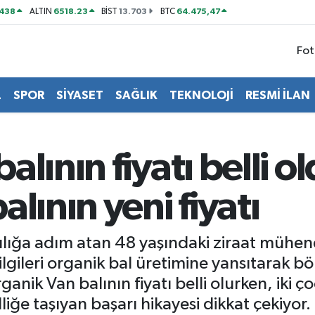
438
6518.23
13.703
64.475,47
ALTIN
BİST
BTC
Fot
L
SPOR
SİYASET
SAĞLIK
TEKNOLOJİ
RESMİ İLAN
lının fiyatı belli ol
lının yeni fiyatı
cılığa adım atan 48 yaşındaki ziraat mühen
ilgileri organik bal üretimine yansıtarak b
anik Van balının fiyatı belli olurken, iki 
iğe taşıyan başarı hikayesi dikkat çekiyor.