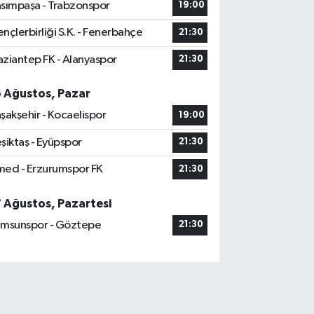
sımpaşa - Trabzonspor
19:00
nçlerbirliği S.K. - Fenerbahçe
21:30
ziantep FK - Alanyaspor
21:30
6 Ağustos, Pazar
şakşehir - Kocaelispor
19:00
şiktaş - Eyüpspor
21:30
ed - Erzurumspor FK
21:30
7 Ağustos, Pazartesi
msunspor - Göztepe
21:30