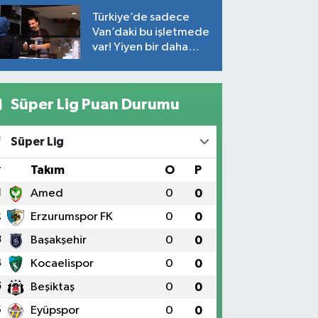
Türkiye’de sadece
Van’daki bu işletmede
var! Yiyen bir daha
yiyor
Süper Lig Puan Durumu
Süper Lig
#
Takım
O
P
1
Amed
0
0
2
Erzurumspor FK
0
0
3
Başakşehir
0
0
4
Kocaelispor
0
0
5
Beşiktaş
0
0
6
Eyüpspor
0
0