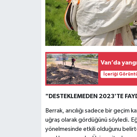
Van’da yangı
İçeriği Görünt
"DESTEKLEMEDEN 2023'TE FA
Berrak, arıcılığı sadece bir geçim k
uğraş olarak gördüğünü söyledi. Eğ
yönelmesinde etkili olduğunu beli