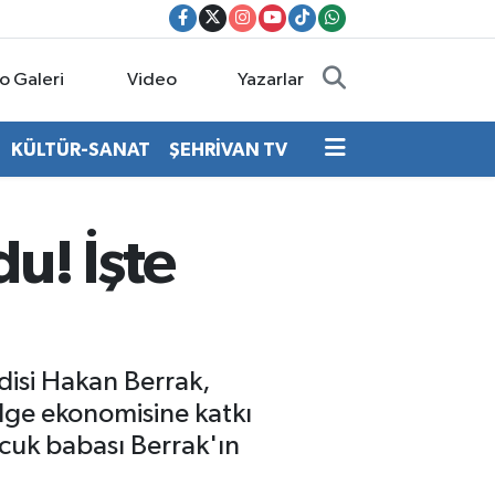
o Galeri
Video
Yazarlar
KÜLTÜR-SANAT
ŞEHRİVAN TV
du! İşte
disi Hakan Berrak,
ölge ekonomisine katkı
çocuk babası Berrak'ın