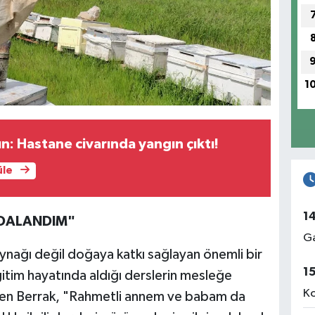
1
n: Hastane civarında yangın çıktı!
üle
1
YDALANDIM"
Ga
aynağı değil doğaya katkı sağlayan önemli bir
1
itim hayatında aldığı derslerin mesleğe
Ko
rten Berrak, "Rahmetli annem ve babam da