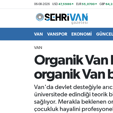
47,5986
55,0700
64,2
06-08-2026
USD
EUR
GBP
Van Nöbetçi Eczaneler
Van Hava Durumu
VAN
VANSPOR
EKONOMİ
GÜNCE
VAN Namaz Vakitleri
VAN
Organik Van ba
Van Trafik Yoğunluk Haritası
organik Van ba
Süper Lig Puan Durumu ve Fikstür
Tüm Manşetler
Van'da devlet desteğiyle arı
üniversitede edindiği teorik b
Son Dakika Haberleri
sağlıyor. Merakla beklenen org
çocukluk hayalini profesyonell
Haber Arşivi