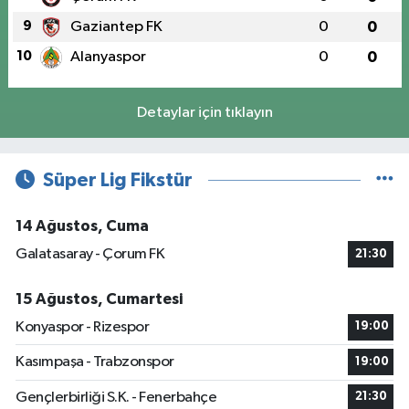
9
Gaziantep FK
0
0
10
Alanyaspor
0
0
Detaylar için tıklayın
Süper Lig Fikstür
14 Ağustos, Cuma
Galatasaray - Çorum FK
21:30
15 Ağustos, Cumartesi
Konyaspor - Rizespor
19:00
Kasımpaşa - Trabzonspor
19:00
Gençlerbirliği S.K. - Fenerbahçe
21:30