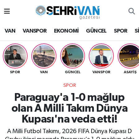
Van Nöbetçi Eczaneler
VAN
VANSPOR
EKONOMİ
GÜNCEL
SPOR
S
Van Hava Durumu
VAN Namaz Vakitleri
Van Trafik Yoğunluk Haritası
SPOR
VAN
GÜNCEL
VANSPOR
ASAYİŞ
SPOR
Süper Lig Puan Durumu ve Fikstür
Paraguay'a 1-0 mağlup
Tüm Manşetler
olan A Milli Takım Dünya
Kupası'na veda etti!
Son Dakika Haberleri
A Milli Futbol Takımı, 2026 FIFA Dünya Kupası D
Haber Arşivi