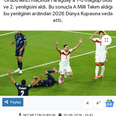
Grubu ikinci maçında Paraguay’a 1-0 mağlup oldu
ve 2. yenilgisini aldı. Bu sonuçla A Milli Takım aldığı
bu yenilginin ardından 2026 Dünya Kupasına veda
etti.
Paylaş
-
+
A
A
NECMETTİN DURSUN
20.06.2026 - 10:41