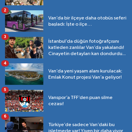
2
Van’da bir ilçeye daha otobüs seferi
başladı: İşte o ilçe…
3
İstanbul’da düğün fotoğrafçısını
katleden zanlılar Van’da yakalandı!
Cinayetin detayları kan dondurdu...
4
Van’da yeni yaşam alanı kurulacak:
Emlak Konut projesi Van’a geliyor!
5
Vanspor’a TFF’den puan silme
cezası!
6
Türkiye’de sadece Van’daki bu
işletmede var! Yiyen bir daha yiyor