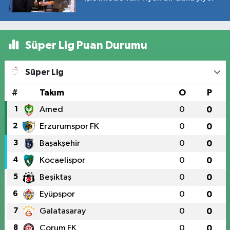
Süper Lig Puan Durumu
Süper Lig
#
Takım
O
P
1
Amed
0
0
2
Erzurumspor FK
0
0
3
Başakşehir
0
0
4
Kocaelispor
0
0
5
Beşiktaş
0
0
6
Eyüpspor
0
0
7
Galatasaray
0
0
8
Çorum FK
0
0