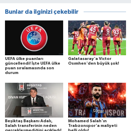
Bunlar da ilginizi çekebilir
UEFA ülke puanları
Galatasaray'a Victor
güncellendi! İşte UEFA ülke
Osımhen'den büyük şok!
puan sıralamasında son
durum
Beşiktaş Başkanı Adalı,
Mohamed Salah'ın
Salah transferinin neden
Trabzonspor'a maliyeti
gerçekleşmediğini açıkladı!
belli oldu!