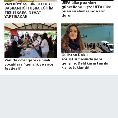
UEFA ülke puanları
VAN BÜYÜKŞEHİR BELEDİYE
güncellendi! İşte UEFA ülke
BAŞKANLIĞI TUŞBA EĞİTİM
puan sıralamasında son
TESİSİ KABA İNŞAAT
durum
YAPTIRACAK
Gülistan Doku
soruşturmasında yeni
Van’da özel gereksinimli
gelişme: Delil karartan iki
çocuklara "gençlik ve spor
kişi tutuklandı!
festivali"