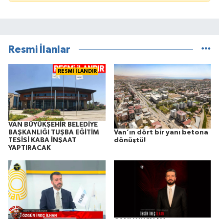
Resmi İlanlar
RESMİ İLANDIR
VAN BÜYÜKŞEHİR BELEDİYE
Van’ın dört bir yanı betona
BAŞKANLIĞI TUŞBA EĞİTİM
dönüştü!
TESİSİ KABA İNŞAAT
YAPTIRACAK