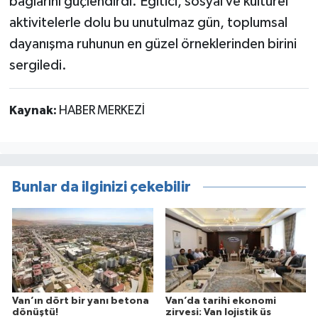
bağlarını güçlendirdi. Eğitici, sosyal ve kültürel
aktivitelerle dolu bu unutulmaz gün, toplumsal
dayanışma ruhunun en güzel örneklerinden birini
sergiledi.
Kaynak:
HABER MERKEZİ
Bunlar da ilginizi çekebilir
Van’ın dört bir yanı betona
Van’da tarihi ekonomi
dönüştü!
zirvesi: Van lojistik üs