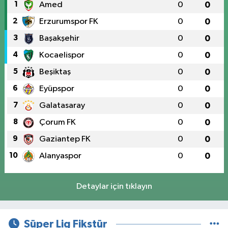
1
Amed
0
0
2
Erzurumspor FK
0
0
3
Başakşehir
0
0
4
Kocaelispor
0
0
5
Beşiktaş
0
0
6
Eyüpspor
0
0
7
Galatasaray
0
0
8
Çorum FK
0
0
9
Gaziantep FK
0
0
10
Alanyaspor
0
0
Detaylar için tıklayın
Süper Lig Fikstür