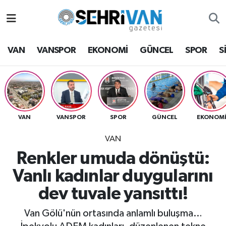
Van Nöbetçi Eczaneler
VAN
VANSPOR
EKONOMİ
GÜNCEL
SPOR
S
Van Hava Durumu
VAN Namaz Vakitleri
Van Trafik Yoğunluk Haritası
VAN
VANSPOR
SPOR
GÜNCEL
EKONOM
VAN
Süper Lig Puan Durumu ve Fikstür
Renkler umuda dönüştü:
Tüm Manşetler
Vanlı kadınlar duygularını
dev tuvale yansıttı!
Son Dakika Haberleri
Van Gölü'nün ortasında anlamlı buluşma…
Haber Arşivi