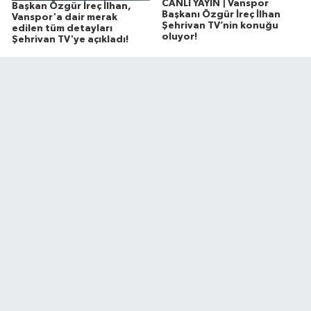
CANLI YAYIN | Vanspor
Başkan Özgür İreç İlhan,
Başkanı Özgür İreç İlhan
Vanspor'a dair merak
Şehrivan TV’nin konuğu
edilen tüm detayları
oluyor!
Şehrivan TV'ye açıkladı!