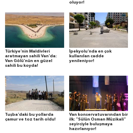
oluyor!
Türkiye’nin Maldivleri
İpekyolu’nda en çok
aratmayan sahili Van’da:
kullanılan cadde
Van Gölü’nün en güzel
yenileniyor!
sahili bu koyda!
Tuşba’daki bu yollarda
Van konservatuvarından bir
çamur ve toz tarih oldu!
ilk: "Sülün Osman Müzikali"
seyirciyle buluşmaya
hazırlanıyor!