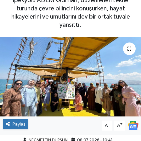
İpekyolu ADEM kadınları, düzenlenen tekne
turunda çevre bilincini konuşurken, hayat
hikayelerini ve umutlarını dev bir ortak tuvale
yansıttı.
Paylaş
-
+
A
A
NECMETTİN DURSUN
08.07.2026 - 10:41