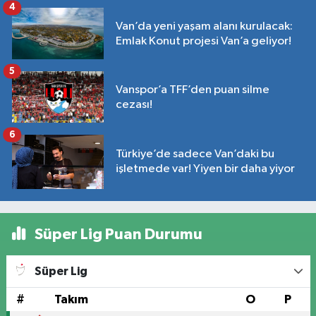
4
Van’da yeni yaşam alanı kurulacak:
Emlak Konut projesi Van’a geliyor!
5
Vanspor’a TFF’den puan silme
cezası!
6
Türkiye’de sadece Van’daki bu
işletmede var! Yiyen bir daha yiyor
Süper Lig Puan Durumu
Süper Lig
#
Takım
O
P