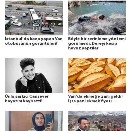
İstanbul’da kaza yapan Van
Böyle bir serinleme yöntemi
otobüsünün görüntüleri!
görülmedi: Dereyi kesip
havuz yaptılar
Ünlü şarkıcı Cansever
Van’da ekmeğe zam geldi!
hayatını kaybetti!
İşte yeni ekmek fiyatı...