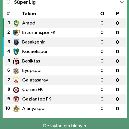
Süper Lig
#
Takım
O
P
1
Amed
0
0
2
Erzurumspor FK
0
0
3
Başakşehir
0
0
4
Kocaelispor
0
0
5
Beşiktaş
0
0
6
Eyüpspor
0
0
7
Galatasaray
0
0
8
Çorum FK
0
0
9
Gaziantep FK
0
0
10
Alanyaspor
0
0
Detaylar için tıklayın