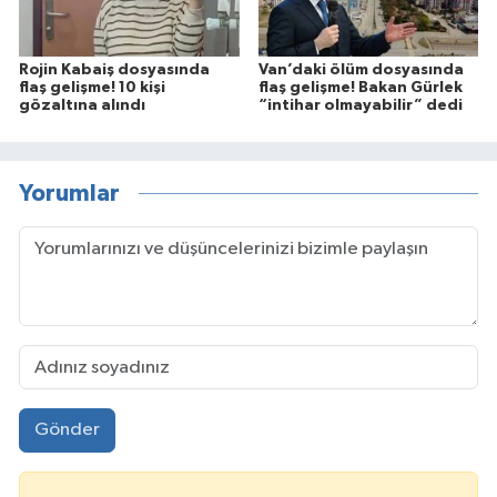
Rojin Kabaiş dosyasında
Van’daki ölüm dosyasında
flaş gelişme! 10 kişi
flaş gelişme! Bakan Gürlek
gözaltına alındı
“intihar olmayabilir” dedi
Yorumlar
Gönder