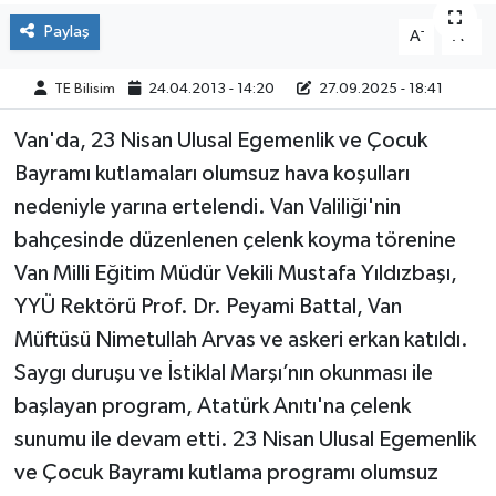
Paylaş
-
+
A
A
TE Bilisim
24.04.2013 - 14:20
27.09.2025 - 18:41
Van'da, 23 Nisan Ulusal Egemenlik ve Çocuk
Bayramı kutlamaları olumsuz hava koşulları
nedeniyle yarına ertelendi. Van Valiliği'nin
bahçesinde düzenlenen çelenk koyma törenine
Van Milli Eğitim Müdür Vekili Mustafa Yıldızbaşı,
YYÜ Rektörü Prof. Dr. Peyami Battal, Van
Müftüsü Nimetullah Arvas ve askeri erkan katıldı.
Saygı duruşu ve İstiklal Marşı’nın okunması ile
başlayan program, Atatürk Anıtı'na çelenk
sunumu ile devam etti. 23 Nisan Ulusal Egemenlik
ve Çocuk Bayramı kutlama programı olumsuz