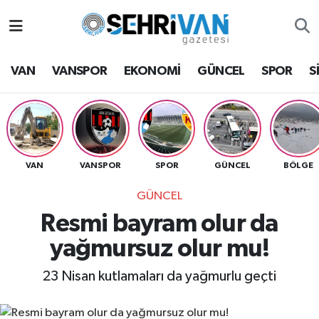
Van Nöbetçi Eczaneler
VAN
VANSPOR
EKONOMİ
GÜNCEL
SPOR
S
Van Hava Durumu
VAN Namaz Vakitleri
Van Trafik Yoğunluk Haritası
VAN
VANSPOR
SPOR
GÜNCEL
BÖLGE
GÜNCEL
Süper Lig Puan Durumu ve Fikstür
Resmi bayram olur da
Tüm Manşetler
yağmursuz olur mu!
Son Dakika Haberleri
23 Nisan kutlamaları da yağmurlu geçti
Haber Arşivi