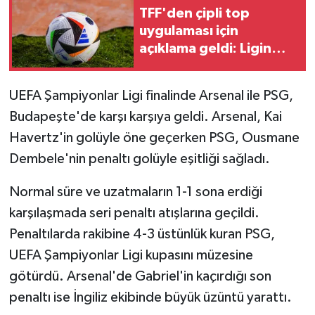
TFF'den çipli top
uygulaması için
açıklama geldi: Ligin
ikinci yarısı işaret edildi!
UEFA Şampiyonlar Ligi finalinde Arsenal ile PSG,
Budapeşte'de karşı karşıya geldi. Arsenal, Kai
Havertz'in golüyle öne geçerken PSG, Ousmane
Dembele'nin penaltı golüyle eşitliği sağladı.
Normal süre ve uzatmaların 1-1 sona erdiği
karşılaşmada seri penaltı atışlarına geçildi.
Penaltılarda rakibine 4-3 üstünlük kuran PSG,
UEFA Şampiyonlar Ligi kupasını müzesine
götürdü. Arsenal'de Gabriel'in kaçırdığı son
penaltı ise İngiliz ekibinde büyük üzüntü yarattı.