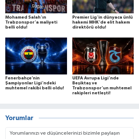
Mohamed Salah'ın
Premier Lig'in dünyaca ünlü
Trabzonspor'a maliyeti
hakemi MHK'de elit hakem
belli oldu!
direktörü oldu!
Fenerbahçe’nin
UEFA Avrupa Ligi'nde
Şampiyonlar Ligi'ndeki
Beşiktaş ve
muhtemel rakibi belli oldu!
Trabzonspor'un muhtemel
rakipleri netleşti!
Yorumlar