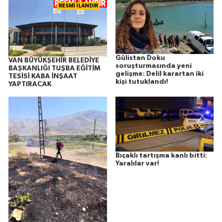
RESMİ İLANDIR
Gülistan Doku
VAN BÜYÜKŞEHİR BELEDİYE
soruşturmasında yeni
BAŞKANLIĞI TUŞBA EĞİTİM
gelişme: Delil karartan iki
TESİSİ KABA İNŞAAT
kişi tutuklandı!
YAPTIRACAK
Bıçaklı tartışma kanlı bitti:
Yaralılar var!