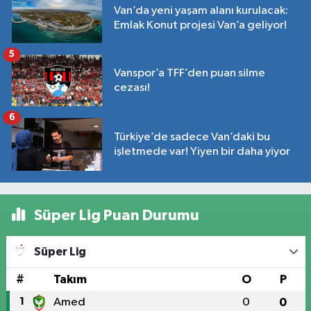
Van’da yeni yaşam alanı kurulacak:
Emlak Konut projesi Van’a geliyor!
5
Vanspor’a TFF’den puan silme
cezası!
6
Türkiye’de sadece Van’daki bu
işletmede var! Yiyen bir daha yiyor
Süper Lig Puan Durumu
Süper Lig
#
Takım
O
P
1
Amed
0
0