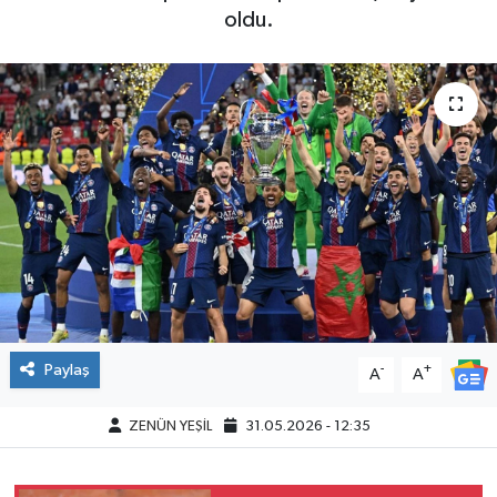
oldu.
Paylaş
-
+
A
A
ZENÜN YEŞİL
31.05.2026 - 12:35