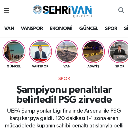
Van Nöbetçi Eczaneler
VAN
VANSPOR
EKONOMİ
GÜNCEL
SPOR
S
Van Hava Durumu
VAN Namaz Vakitleri
Van Trafik Yoğunluk Haritası
GÜNCEL
VANSPOR
VAN
ASAYİŞ
SPOR
SPOR
Süper Lig Puan Durumu ve Fikstür
Şampiyonu penaltılar
Tüm Manşetler
belirledi! PSG zirvede
Son Dakika Haberleri
UEFA Şampiyonlar Ligi finalinde Arsenal ile PSG
karşı karşıya geldi. 120 dakikası 1-1 sona eren
Haber Arşivi
mücadelede kupanın sahibi penaltı atışlarıyla belli