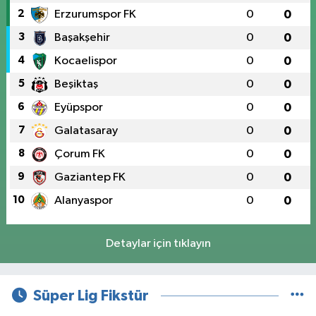
2
Erzurumspor FK
0
0
3
Başakşehir
0
0
4
Kocaelispor
0
0
5
Beşiktaş
0
0
6
Eyüpspor
0
0
7
Galatasaray
0
0
8
Çorum FK
0
0
9
Gaziantep FK
0
0
10
Alanyaspor
0
0
Detaylar için tıklayın
Süper Lig Fikstür