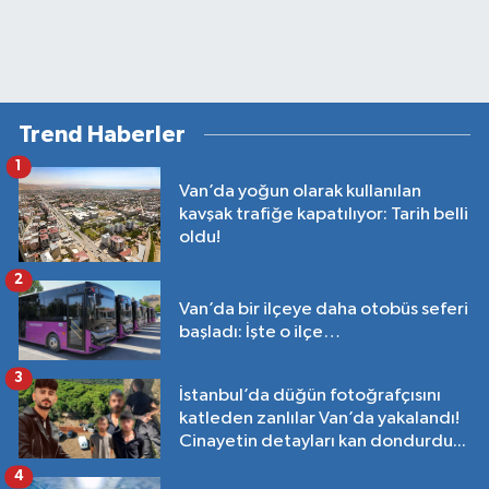
Trend Haberler
1
Van’da yoğun olarak kullanılan
kavşak trafiğe kapatılıyor: Tarih belli
oldu!
2
Van’da bir ilçeye daha otobüs seferi
başladı: İşte o ilçe…
3
İstanbul’da düğün fotoğrafçısını
katleden zanlılar Van’da yakalandı!
Cinayetin detayları kan dondurdu...
4