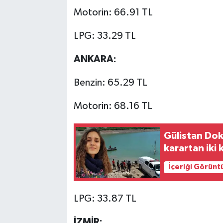
Motorin: 66.91 TL
LPG: 33.29 TL
ANKARA:
Benzin: 65.29 TL
Motorin: 68.16 TL
Gülistan Dok
karartan iki 
İçeriği Görünt
LPG: 33.87 TL
İZMİR: