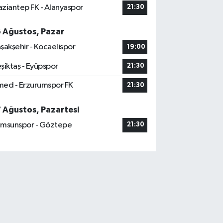
ziantep FK - Alanyaspor
21:30
6 Ağustos, Pazar
şakşehir - Kocaelispor
19:00
şiktaş - Eyüpspor
21:30
ed - Erzurumspor FK
21:30
7 Ağustos, Pazartesi
msunspor - Göztepe
21:30