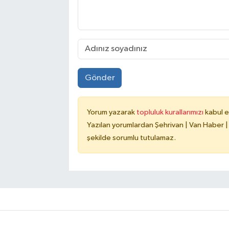
Gönder
Yorum yazarak
topluluk kurallarımızı
kabul e
Yazılan yorumlardan Şehrivan | Van Haber |
şekilde sorumlu tutulamaz.