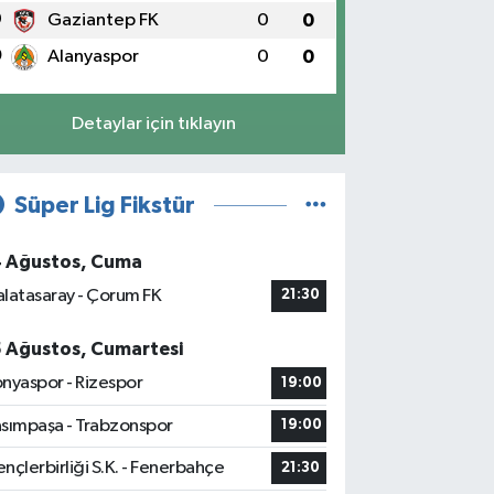
9
Gaziantep FK
0
0
0
Alanyaspor
0
0
Detaylar için tıklayın
Süper Lig Fikstür
4 Ağustos, Cuma
latasaray - Çorum FK
21:30
5 Ağustos, Cumartesi
nyaspor - Rizespor
19:00
sımpaşa - Trabzonspor
19:00
nçlerbirliği S.K. - Fenerbahçe
21:30