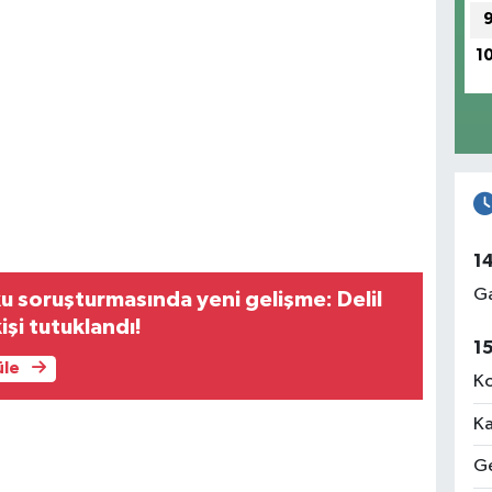
1
1
Ga
u soruşturmasında yeni gelişme: Delil
kişi tutuklandı!
1
üle
Ko
Ka
Ge