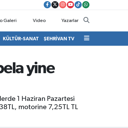
o Galeri
Video
Yazarlar
KÜLTÜR-SANAT
ŞEHRİVAN TV
bela yine
erde 1 Haziran Pazartesi
 1,38TL, motorine 7,25TL TL