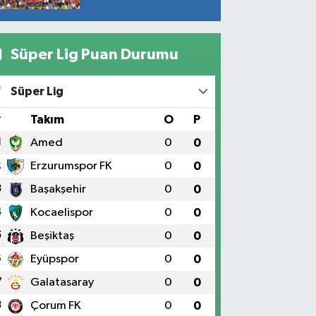
Süper Lig Puan Durumu
Süper Lig
#
Takım
O
P
1
Amed
0
0
2
Erzurumspor FK
0
0
3
Başakşehir
0
0
4
Kocaelispor
0
0
5
Beşiktaş
0
0
6
Eyüpspor
0
0
7
Galatasaray
0
0
8
Çorum FK
0
0