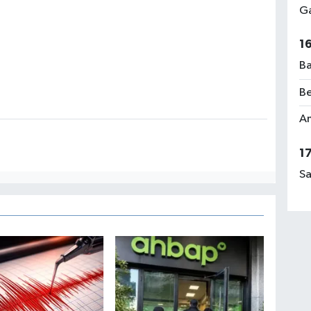
Ga
1
Ba
Be
Am
1
Sa