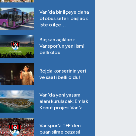
Tarih belli oldu!
Van’da bir ilçeye daha
otobüs seferi başladı:
İşte o ilçe…
Başkan açıkladı:
Vanspor’un yeni ismi
belli oldu!
Rojda konserinin yeri
ve saati belli oldu!
Van’da yeni yaşam
alanı kurulacak: Emlak
Konut projesi Van’a
geliyor!
Vanspor’a TFF’den
puan silme cezası!