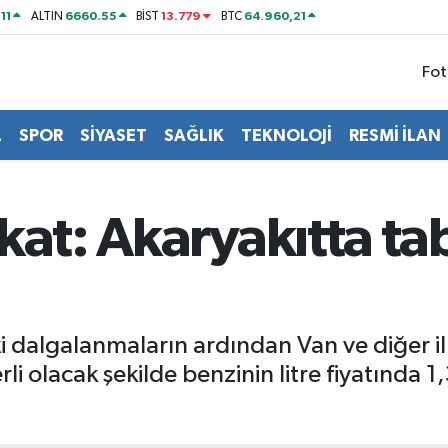
11
6660.55
13.779
64.960,21
ALTIN
BİST
BTC
Fot
L
SPOR
SİYASET
SAĞLIK
TEKNOLOJİ
RESMİ İLAN
kat: Akaryakıtta ta
 dalgalanmaların ardından Van ve diğer ill
rli olacak şekilde benzinin litre fiyatında