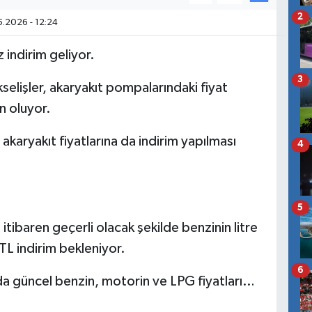
2
.2026 - 12:24
 indirim geliyor.
3
kselişler, akaryakıt pompalarındaki fiyat
n oluyor.
 akaryakıt fiyatlarına da indirim yapılması
4
5
itibaren geçerli olacak şekilde benzinin litre
L indirim bekleniyor.
6
'da güncel benzin, motorin ve LPG fiyatları…