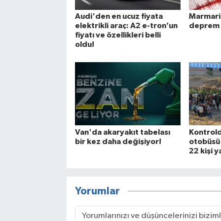
Audi'den en ucuz fiyata
Marmaris
elektrikli araç: A2 e-tron’un
deprem 
fiyatı ve özellikleri belli
oldu!
Van'da akaryakıt tabelası
Kontrold
bir kez daha değişiyor!
otobüsü d
22 kişi y
Yorumlar