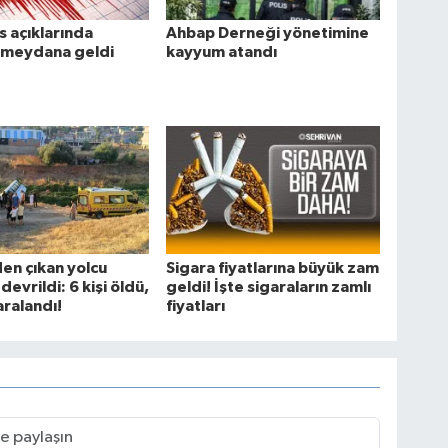
 açıklarında
Ahbap Derneği yönetimine
meydana geldi
kayyum atandı
en çıkan yolcu
Sigara fiyatlarına büyük zam
evrildi: 6 kişi öldü,
geldi! İşte sigaraların zamlı
aralandı!
fiyatları