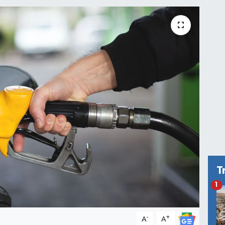
T
1
-
+
A
A