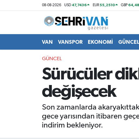
47,7436
55,2510
64,48
08-08-2026
USD
EUR
GBP
Van Nöbetçi Eczaneler
Van Hava Durumu
VAN
VANSPOR
EKONOMİ
GÜNCE
VAN Namaz Vakitleri
GÜNCEL
Sürücüler dik
Van Trafik Yoğunluk Haritası
değişecek
Süper Lig Puan Durumu ve Fikstür
Tüm Manşetler
Son zamanlarda akaryakıttaki
gece yarısından itibaren geçe
Son Dakika Haberleri
indirim bekleniyor.
Haber Arşivi