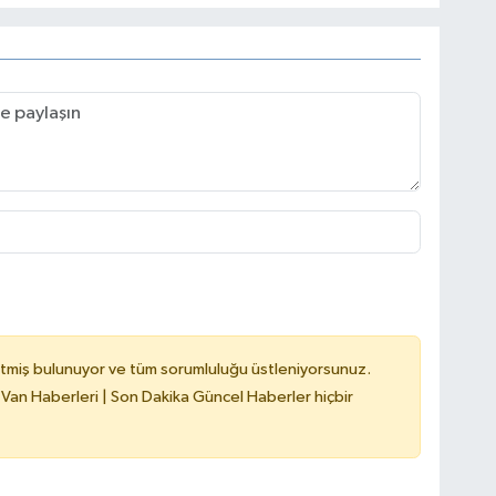
tmiş bulunuyor ve tüm sorumluluğu üstleniyorsunuz.
 Van Haberleri | Son Dakika Güncel Haberler hiçbir