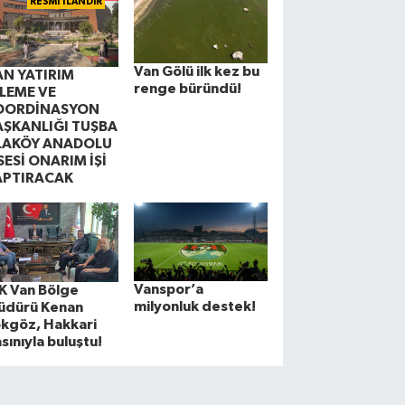
RESMİ İLANDIR
Van Gölü ilk kez bu
AN YATIRIM
renge büründü!
ZLEME VE
OORDİNASYON
AŞKANLIĞI TUŞBA
LAKÖY ANADOLU
SESİ ONARIM İŞİ
APTIRACAK
Vanspor’a
K Van Bölge
milyonluk destek!
üdürü Kenan
kgöz, Hakkari
sınıyla buluştu!