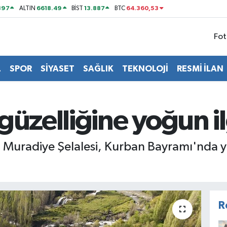
897
6618.49
13.887
64.360,53
ALTIN
BİST
BTC
Fot
L
SPOR
SİYASET
SAĞLIK
TEKNOLOJİ
RESMİ İLAN
güzelliğine yoğun il
n Muradiye Şelalesi, Kurban Bayramı'nda y
R