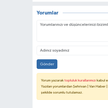
Yorumlar
Gönder
Yorum yazarak
topluluk kurallarımızı
kabul e
Yazılan yorumlardan Şehrivan | Van Haber |
şekilde sorumlu tutulamaz.