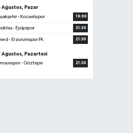
6 Ağustos, Pazar
şakşehir - Kocaelispor
19:00
şiktaş - Eyüpspor
21:30
ed - Erzurumspor FK
21:30
7 Ağustos, Pazartesi
msunspor - Göztepe
21:30