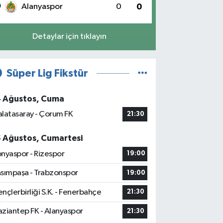
0
Alanyaspor
0
0
Detaylar için tıklayın
Süper Lig Fikstür
4 Ağustos, Cuma
latasaray - Çorum FK
21:30
5 Ağustos, Cumartesi
nyaspor - Rizespor
19:00
sımpaşa - Trabzonspor
19:00
nçlerbirliği S.K. - Fenerbahçe
21:30
ziantep FK - Alanyaspor
21:30