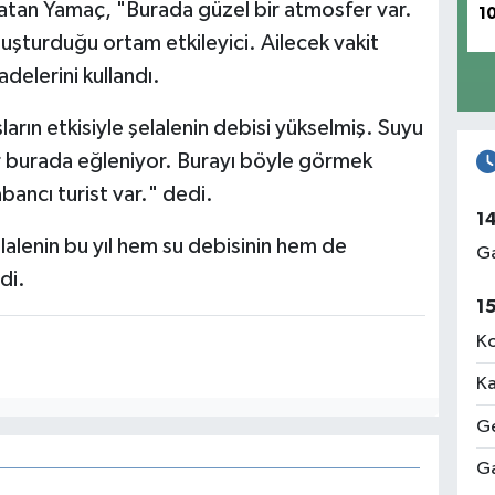
nlatan Yamaç, "Burada güzel bir atmosfer var.
1
 oluşturduğu ortam etkileyici. Ailecek vakit
adelerini kullandı.
arın etkisiyle şelalenin debisi yükselmiş. Suyu
nlar burada eğleniyor. Burayı böyle görmek
bancı turist var." dedi.
1
lalenin bu yıl hem su debisinin hem de
Ga
di.
1
Ko
Ka
Ge
Ga