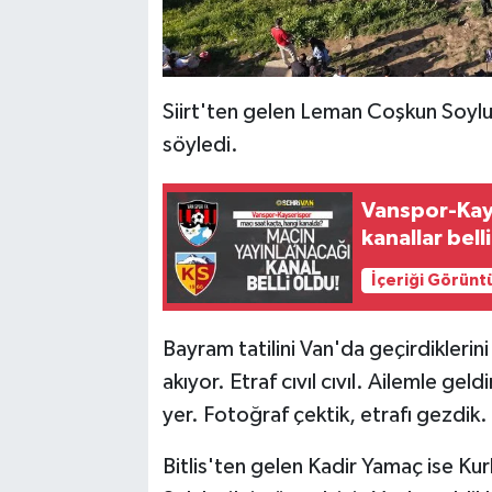
Siirt'ten gelen Leman Coşkun Soylu,
söyledi.
Vanspor-Kays
kanallar bell
İçeriği Görünt
Bayram tatilini Van'da geçirdiklerin
akıyor. Etraf cıvıl cıvıl. Ailemle ge
yer. Fotoğraf çektik, etrafı gezdik
Bitlis'ten gelen Kadir Yamaç ise Kur