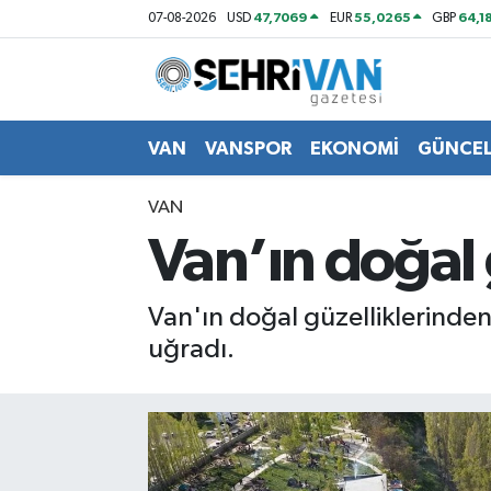
47,7069
55,0265
64,1
07-08-2026
USD
EUR
GBP
Van Nöbetçi Eczaneler
Van Hava Durumu
VAN
VANSPOR
EKONOMİ
GÜNCE
VAN Namaz Vakitleri
VAN
Van’ın doğal 
Van Trafik Yoğunluk Haritası
Süper Lig Puan Durumu ve Fikstür
Van'ın doğal güzelliklerinde
uğradı.
Tüm Manşetler
Son Dakika Haberleri
Haber Arşivi