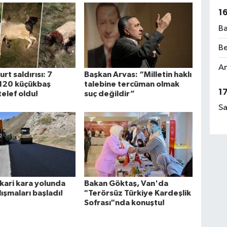
1
Ba
Be
Am
rt saldırısı: 7
Başkan Arvas: “Milletin haklı
n 120 küçükbaş
talebine tercüman olmak
1
telef oldu!
suç değildir”
Sa
ari kara yolunda
Bakan Göktaş, Van'da
lışmaları başladı!
"Terörsüz Türkiye Kardeşlik
Sofrası"nda konuştu!