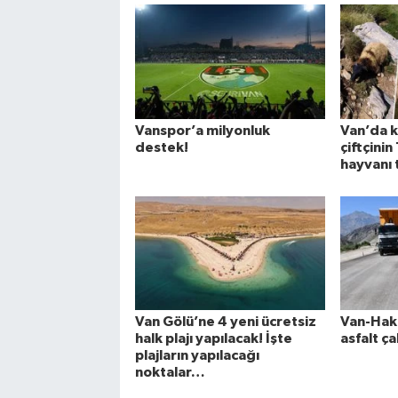
Vanspor’a milyonluk
Van’da ku
destek!
çiftçini
hayvanı 
Van Gölü’ne 4 yeni ücretsiz
Van-Hakk
halk plajı yapılacak! İşte
asfalt ça
plajların yapılacağı
noktalar…