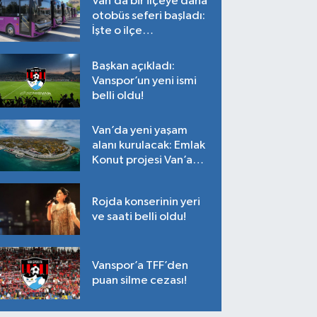
Van’da bir ilçeye daha
otobüs seferi başladı:
İşte o ilçe…
Başkan açıkladı:
Vanspor’un yeni ismi
belli oldu!
Van’da yeni yaşam
alanı kurulacak: Emlak
Konut projesi Van’a
geliyor!
Rojda konserinin yeri
ve saati belli oldu!
Vanspor’a TFF’den
puan silme cezası!