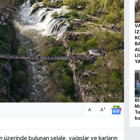
V
İ
K
B
A
Lİ
Y
Bİ
M
-
+
A
A
To
ba
üzerinde bulunan şelale, yağışlar ve karların