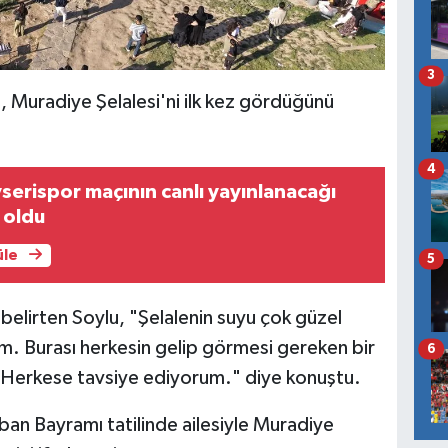
3
 Muradiye Şelalesi'ni ilk kez gördüğünü
4
erispor maçının canlı yayınlanacağı
i oldu
üle
5
i belirten Soylu, "Şelalenin suyu çok güzel
ldim. Burası herkesin gelip görmesi gereken bir
6
. Herkese tavsiye ediyorum." diye konuştu.
ban Bayramı tatilinde ailesiyle Muradiye