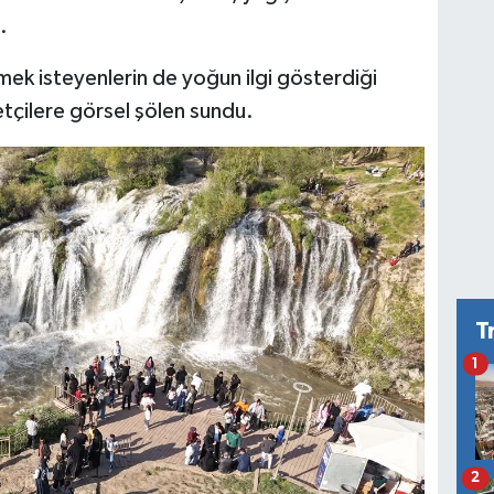
.
mek isteyenlerin de yoğun ilgi gösterdiği
retçilere görsel şölen sundu.
T
1
2