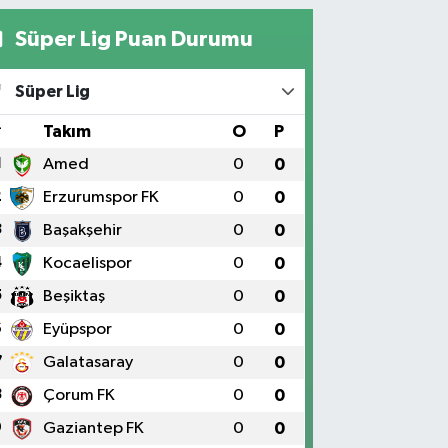
Süper Lig Puan Durumu
Süper Lig
#
Takım
O
P
1
Amed
0
0
2
Erzurumspor FK
0
0
3
Başakşehir
0
0
4
Kocaelispor
0
0
5
Beşiktaş
0
0
6
Eyüpspor
0
0
7
Galatasaray
0
0
8
Çorum FK
0
0
9
Gaziantep FK
0
0