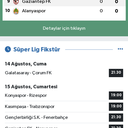
9
Gaziantep FK
0
0
10
Alanyaspor
0
0
Detaylar için tıklayın
Süper Lig Fikstür
14 Ağustos, Cuma
Galatasaray - Çorum FK
21:30
15 Ağustos, Cumartesi
Konyaspor - Rizespor
19:00
Kasımpaşa - Trabzonspor
19:00
Gençlerbirliği S.K. - Fenerbahçe
21:30