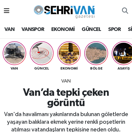
Van Nöbetçi Eczaneler
VAN
VANSPOR
EKONOMİ
GÜNCEL
SPOR
S
Van Hava Durumu
VAN Namaz Vakitleri
Van Trafik Yoğunluk Haritası
VAN
GÜNCEL
EKONOMİ
BÖLGE
ASAYİŞ
VAN
Süper Lig Puan Durumu ve Fikstür
Van’da tepki çeken
Tüm Manşetler
görüntü
Son Dakika Haberleri
Van'da havalimanı yakınlarında bulunan göletlerde
yaşayan balıklara ekmek yerine renkli poşetlerin
Haber Arşivi
atılması vatandaşların tepkisine neden oldu.