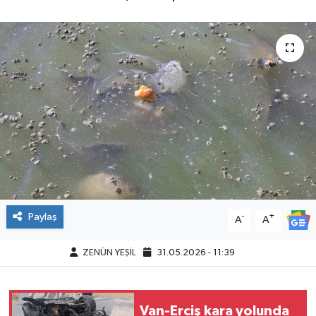
Paylaş
-
+
A
A
ZENÜN YEŞİL
31.05.2026 - 11:39
Van-Erciş kara yolunda