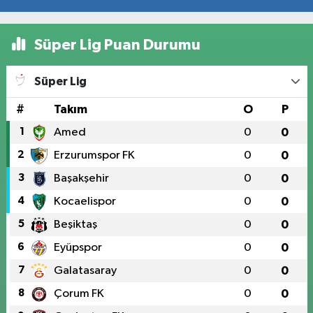
Süper Lig Puan Durumu
Süper Lig
#
Takım
O
P
1
Amed
0
0
2
Erzurumspor FK
0
0
3
Başakşehir
0
0
4
Kocaelispor
0
0
5
Beşiktaş
0
0
6
Eyüpspor
0
0
7
Galatasaray
0
0
8
Çorum FK
0
0