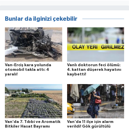
Bunlar da ilginizi çekebilir
Van-Erciş kara yolunda
Vanlı doktorun feci ölümü:
otomobil takla attı: 4
4. kattan düşerek hayatını
yaralı!
kaybetti!
Van’da 7. Tıbbi ve Aromatik
Van’da 11 ilçe için alarm
Bitkiler Hasat Bayramı
verildi! Gök gürültülü