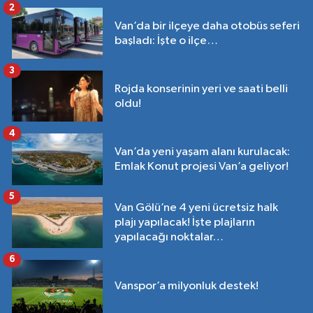
2
Van’da bir ilçeye daha otobüs seferi
başladı: İşte o ilçe…
3
Rojda konserinin yeri ve saati belli
oldu!
4
Van’da yeni yaşam alanı kurulacak:
Emlak Konut projesi Van’a geliyor!
5
Van Gölü’ne 4 yeni ücretsiz halk
plajı yapılacak! İşte plajların
yapılacağı noktalar…
6
Vanspor’a milyonluk destek!