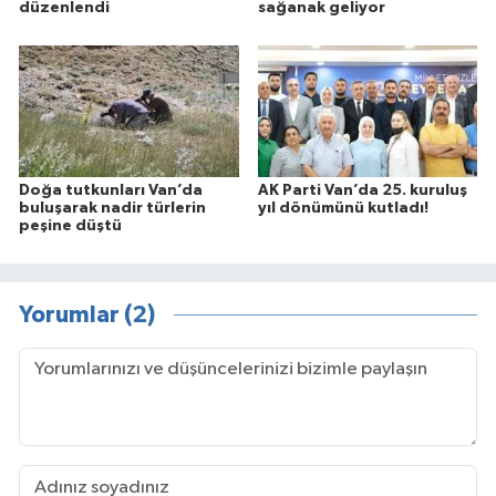
düzenlendi
sağanak geliyor
Doğa tutkunları Van’da
AK Parti Van’da 25. kuruluş
buluşarak nadir türlerin
yıl dönümünü kutladı!
peşine düştü
Yorumlar (2)