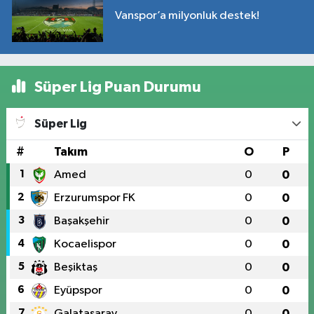
Vanspor’a milyonluk destek!
Süper Lig Puan Durumu
Süper Lig
#
Takım
O
P
1
Amed
0
0
2
Erzurumspor FK
0
0
3
Başakşehir
0
0
4
Kocaelispor
0
0
5
Beşiktaş
0
0
6
Eyüpspor
0
0
7
Galatasaray
0
0