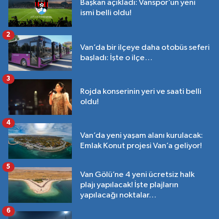
Başkan açıkladı: Vanspor’un yeni
ismi belli oldu!
2
Van’da bir ilçeye daha otobüs seferi
başladı: İşte o ilçe…
3
Rojda konserinin yeri ve saati belli
oldu!
4
Van’da yeni yaşam alanı kurulacak:
Emlak Konut projesi Van’a geliyor!
5
Van Gölü’ne 4 yeni ücretsiz halk
plajı yapılacak! İşte plajların
yapılacağı noktalar…
6