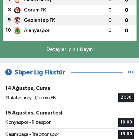
8
Çorum FK
0
0
9
Gaziantep FK
0
0
10
Alanyaspor
0
0
Detaylar için tıklayın
Süper Lig Fikstür
14 Ağustos, Cuma
Galatasaray - Çorum FK
21:30
15 Ağustos, Cumartesi
Konyaspor - Rizespor
19:00
Kasımpaşa - Trabzonspor
19:00