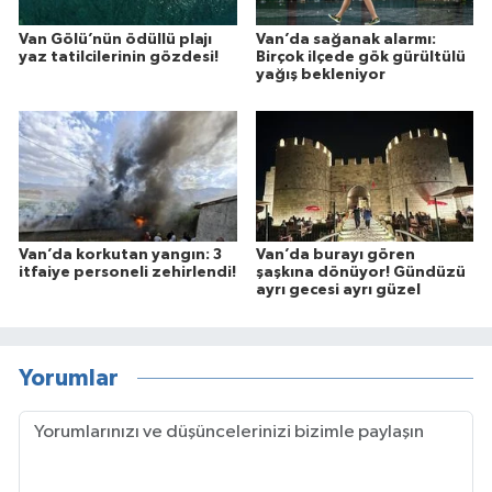
Van Gölü’nün ödüllü plajı
Van’da sağanak alarmı:
yaz tatilcilerinin gözdesi!
Birçok ilçede gök gürültülü
yağış bekleniyor
Van’da korkutan yangın: 3
Van’da burayı gören
itfaiye personeli zehirlendi!
şaşkına dönüyor! Gündüzü
ayrı gecesi ayrı güzel
Yorumlar