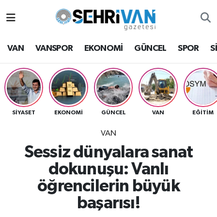
Van Nöbetçi Eczaneler
VAN
VANSPOR
EKONOMİ
GÜNCEL
SPOR
S
Van Hava Durumu
VAN Namaz Vakitleri
Van Trafik Yoğunluk Haritası
SİYASET
EKONOMİ
GÜNCEL
VAN
EĞİTİM
VAN
Süper Lig Puan Durumu ve Fikstür
Sessiz dünyalara sanat
Tüm Manşetler
dokunuşu: Vanlı
öğrencilerin büyük
Son Dakika Haberleri
başarısı!
Haber Arşivi