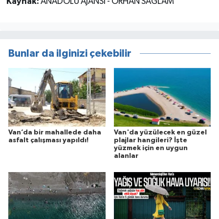
Kaynak:
ANADOLU AJANSI - ORHAN SAĞLAM
Bunlar da ilginizi çekebilir
Van’da bir mahallede daha
Van'da yüzülecek en güzel
asfalt çalışması yapıldı!
plajlar hangileri? İşte
yüzmek için en uygun
alanlar