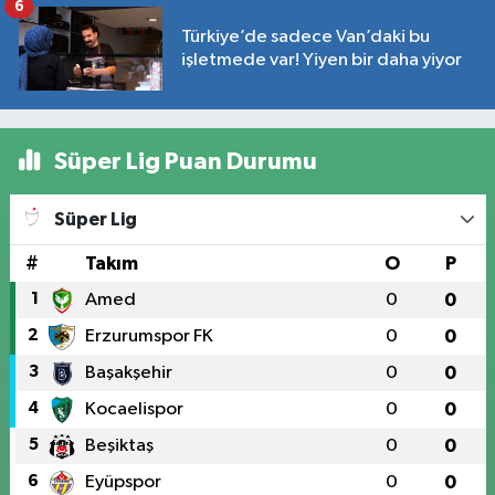
6
Türkiye’de sadece Van’daki bu
işletmede var! Yiyen bir daha yiyor
Süper Lig Puan Durumu
Süper Lig
#
Takım
O
P
1
Amed
0
0
2
Erzurumspor FK
0
0
3
Başakşehir
0
0
4
Kocaelispor
0
0
5
Beşiktaş
0
0
6
Eyüpspor
0
0