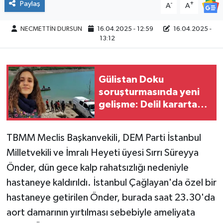
Paylaş
-
+
A
A
NECMETTİN DURSUN
16.04.2025 - 12:59
16.04.2025 -
13:12
Gülistan Doku
soruşturmasında yeni
gelişme: Delil karartan
iki kişi tutuklandı!
TBMM Meclis Başkanvekili, DEM Parti İstanbul
Milletvekili ve İmralı Heyeti üyesi Sırrı Süreyya
Önder, dün gece kalp rahatsızlığı nedeniyle
hastaneye kaldırıldı. İstanbul Çağlayan'da özel bir
hastaneye getirilen Önder, burada saat 23.30'da
aort damarının yırtılması sebebiyle ameliyata