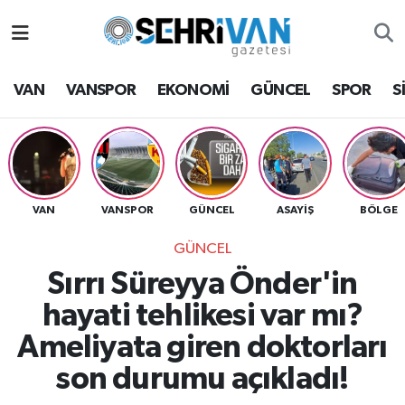
Van Nöbetçi Eczaneler
VAN
VANSPOR
EKONOMİ
GÜNCEL
SPOR
S
Van Hava Durumu
VAN Namaz Vakitleri
Van Trafik Yoğunluk Haritası
VAN
VANSPOR
GÜNCEL
ASAYİŞ
BÖLGE
GÜNCEL
Süper Lig Puan Durumu ve Fikstür
Sırrı Süreyya Önder'in
Tüm Manşetler
hayati tehlikesi var mı?
Ameliyata giren doktorları
Son Dakika Haberleri
son durumu açıkladı!
Haber Arşivi