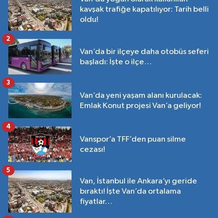
kavşak trafiğe kapatılıyor: Tarih belli
oldu!
2
Van’da bir ilçeye daha otobüs seferi
başladı: İşte o ilçe…
3
Van’da yeni yaşam alanı kurulacak:
Emlak Konut projesi Van’a geliyor!
4
Vanspor’a TFF’den puan silme
cezası!
5
Van, İstanbul ile Ankara’yı geride
bıraktı! İşte Van’da ortalama
fiyatlar…