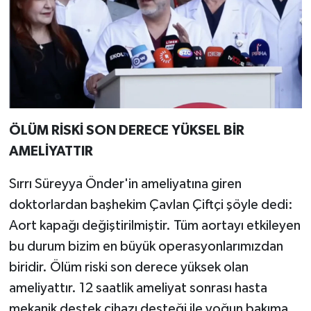
ÖLÜM RİSKİ SON DERECE YÜKSEL BİR
AMELİYATTIR
Sırrı Süreyya Önder'in ameliyatına giren
doktorlardan başhekim Çavlan Çiftçi şöyle dedi:
Aort kapağı değiştirilmiştir. Tüm aortayı etkileyen
bu durum bizim en büyük operasyonlarımızdan
biridir. Ölüm riski son derece yüksek olan
ameliyattır. 12 saatlik ameliyat sonrası hasta
mekanik destek cihazı desteği ile yoğun bakıma