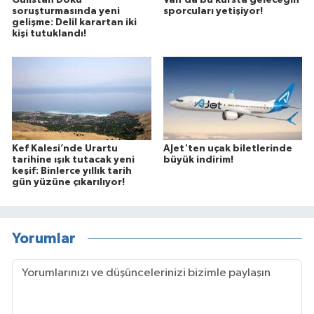
soruşturmasında yeni
sporcuları yetişiyor!
gelişme: Delil karartan iki
kişi tutuklandı!
Kef Kalesi’nde Urartu
AJet'ten uçak biletlerinde
tarihine ışık tutacak yeni
büyük indirim!
keşif: Binlerce yıllık tarih
gün yüzüne çıkarılıyor!
Yorumlar