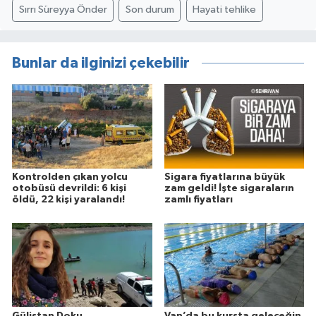
Sırrı Süreyya Önder
Son durum
Hayati tehlike
Bunlar da ilginizi çekebilir
Kontrolden çıkan yolcu
Sigara fiyatlarına büyük
otobüsü devrildi: 6 kişi
zam geldi! İşte sigaraların
öldü, 22 kişi yaralandı!
zamlı fiyatları
Gülistan Doku
Van’da bu kursta geleceğin