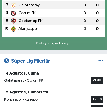
7
Galatasaray
0
0
8
Çorum FK
0
0
9
Gaziantep FK
0
0
10
Alanyaspor
0
0
Detaylar için tıklayın
Süper Lig Fikstür
14 Ağustos, Cuma
Galatasaray - Çorum FK
21:30
15 Ağustos, Cumartesi
Konyaspor - Rizespor
19:00