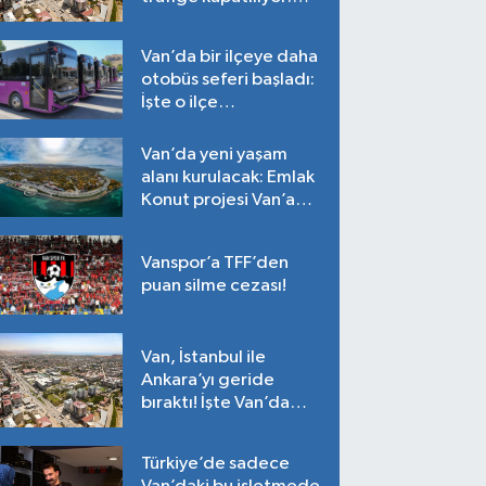
Tarih belli oldu!
Van’da bir ilçeye daha
otobüs seferi başladı:
İşte o ilçe…
Van’da yeni yaşam
alanı kurulacak: Emlak
Konut projesi Van’a
geliyor!
Vanspor’a TFF’den
puan silme cezası!
Van, İstanbul ile
Ankara’yı geride
bıraktı! İşte Van’da
ortalama fiyatlar…
Türkiye’de sadece