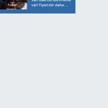
Van’daki bu işletmede
var! Yiyen bir daha
yiyor