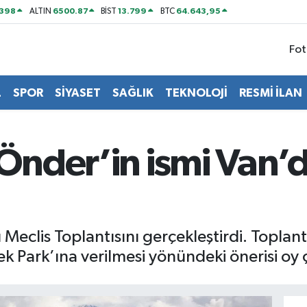
2398
6500.87
13.799
64.643,95
ALTIN
BİST
BTC
Fot
L
SPOR
SİYASET
SAĞLIK
TEKNOLOJİ
RESMİ İLAN
 Önder’in ismi Van’
 Meclis Toplantısını gerçekleştirdi. Toplan
k Park’ına verilmesi yönündeki önerisi oy 