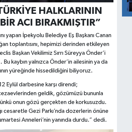
TÜRKİYE HALKLARININ
BİR ACI BIRAKMIŞTIR”
sını yapan İpekyolu Belediye Eş Başkanı Canan
ğan toplantısını, hepimizi derinden etkileyen
Meclis Başkan Vekilimiz Sırrı Süreyya Önder’i
 Bu kaybın yalnızca Önder’in ailesinin ya da
ının yüreğinde hissedildiğini biliyoruz.
2 Eylül darbesine karşı direndi;
 cezaevlerinden geldik, gözümüzü bununla
 Çünkü onun gözü gerçekten de korkusuzdu.
ğı cesaretle Gezi Parkı’nda dozerlerin önüne
martesi Anneleri’nin yanında durdu.” dedi.