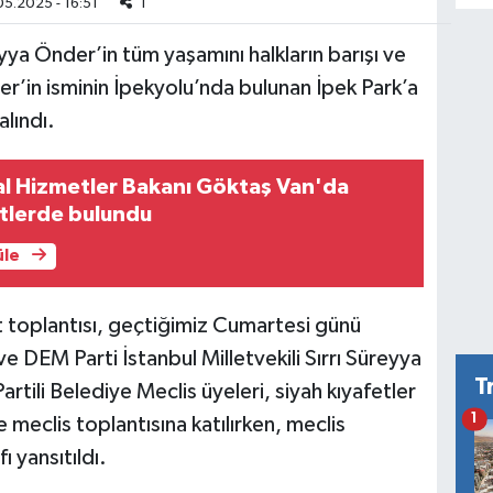
5.2025 - 16:51
1
yya Önder’in tüm yaşamını halkların barışı ve
er’in isminin İpekyolu’nda bulunan İpek Park’a
lındı.
al Hizmetler Bakanı Göktaş Van'da
retlerde bulundu
üle
t toplantısı, geçtiğimiz Cumartesi günü
ve DEM Parti İstanbul Milletvekili Sırrı Süreyya
T
rtili Belediye Meclis üyeleri, siyah kıyafetler
1
 meclis toplantısına katılırken, meclis
 yansıtıldı.