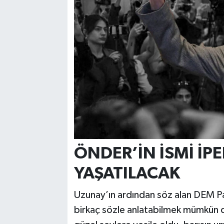
ÖNDER’İN İSMİ İP
YAŞATILACAK
Uzunay’ın ardından söz alan DEM Par
birkaç sözle anlatabilmek mümkün değ