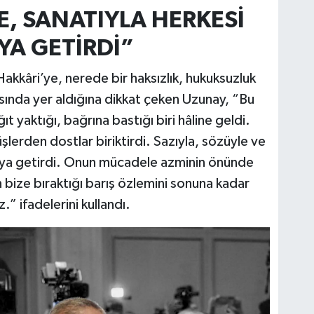
E, SANATIYLA HERKESİ
AYA GETİRDİ”
akkâri’ye, nerede bir haksızlık, hukuksuzluk
ısında yer aldığına dikkat çeken Uzunay, “Bu
ıt yaktığı, bağrına bastığı biri hâline geldi.
lerden dostlar biriktirdi. Sazıyla, sözüyle ve
 araya getirdi. Onun mücadele azminin önünde
n bize bıraktığı barış özlemini sonuna kadar
” ifadelerini kullandı.