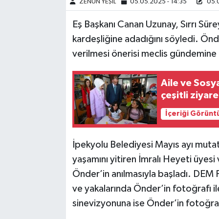
ZENÜN YEŞİL
05.05.2025 - 14:35
05.0
Eş Başkanı Canan Uzunay, Sırrı Süre
kardeşliğine adadığını söyledi. Önd
verilmesi önerisi meclis gündemine a
Aile ve Sosy
çeşitli ziya
İçeriği Görünt
İpekyolu Belediyesi Mayıs ayı muta
yaşamını yitiren İmralı Heyeti üyesi 
Önder’in anılmasıyla başladı. DEM Pa
ve yakalarında Önder’in fotoğrafı ile
sinevizyonuna ise Önder’in fotoğrafı