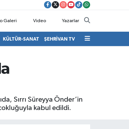
o Galeri
Video
Yazarlar
KÜLTÜR-SANAT
ŞEHRİVAN TV
da
tıda, Sırrı Süreyya Önder’in
çokluğuyla kabul edildi.