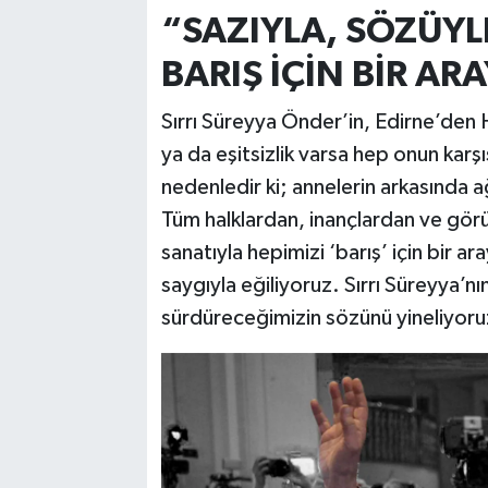
“SAZIYLA, SÖZÜYL
BARIŞ İÇİN BİR AR
Sırrı Süreyya Önder’in, Edirne’den H
ya da eşitsizlik varsa hep onun karş
nedenledir ki; annelerin arkasında ağ
Tüm halklardan, inançlardan ve görüş
sanatıyla hepimizi ‘barış’ için bir
saygıyla eğiliyoruz. Sırrı Süreyya’nı
sürdüreceğimizin sözünü yineliyoruz.