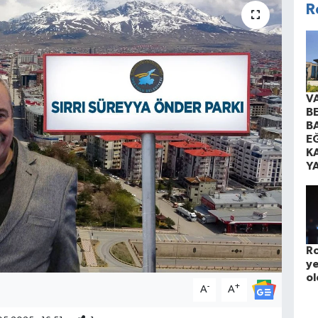
R
V
B
B
EĞ
K
Y
Ro
ye
ol
-
+
A
A