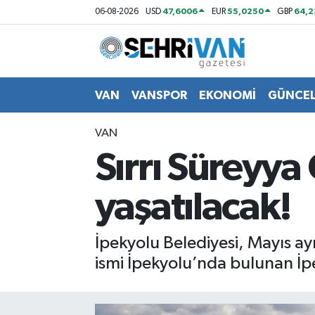
47,6006
55,0250
64,
06-08-2026
USD
EUR
GBP
Van Nöbetçi Eczaneler
Van Hava Durumu
VAN
VANSPOR
EKONOMİ
GÜNCE
VAN Namaz Vakitleri
VAN
Sırrı Süreyya
Van Trafik Yoğunluk Haritası
yaşatılacak!
Süper Lig Puan Durumu ve Fikstür
Tüm Manşetler
İpekyolu Belediyesi, Mayıs ayı
ismi İpekyolu’nda bulunan İpe
Son Dakika Haberleri
Haber Arşivi