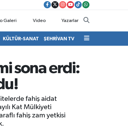
o Galeri
Video
Yazarlar
KÜLTÜR-SANAT
ŞEHRİVAN TV
mi sona erdi:
du!
itelerde fahiş aidat
ılı Kat Mülkiyeti
raflı fahiş zam yetkisi
k.