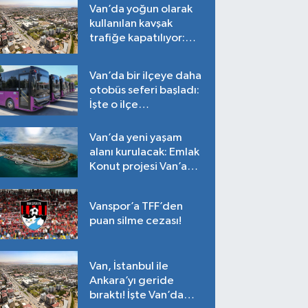
Van’da yoğun olarak
kullanılan kavşak
trafiğe kapatılıyor:
Tarih belli oldu!
Van’da bir ilçeye daha
otobüs seferi başladı:
İşte o ilçe…
Van’da yeni yaşam
alanı kurulacak: Emlak
Konut projesi Van’a
geliyor!
Vanspor’a TFF’den
puan silme cezası!
Van, İstanbul ile
Ankara’yı geride
bıraktı! İşte Van’da