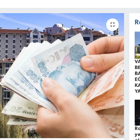
R
V
B
B
EĞ
K
Y
Ro
ye