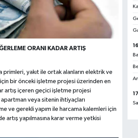
Ka
Ge
Ga
1
EĞERLEME ORANI KADAR ARTIŞ
Ba
Be
 primleri, yakıt ile ortak alanların elektrik ve
Am
 için bir önceki işletme projesi üzerinden en
 artış içeren geçici işletme projesi
1
 apartman veya sitenin ihtiyaçları
Sa
me ve gerekli yapım ile harcama kalemleri için
e artış yapılmasına karar verme yetkisi