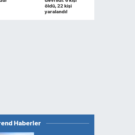
du!
devrildi: 6 kişi
öldü, 22 kişi
yaralandı!
rend Haberler