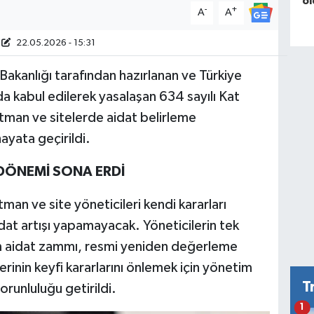
ol
-
+
A
A
22.05.2026 - 15:31
i Bakanlığı tarafından hazırlanan ve Türkiye
a kabul edilerek yasalaşan 634 sayılı Kat
rtman ve sitelerde aidat belirleme
yata geçirildi.
 DÖNEMİ SONA ERDİ
an ve site yöneticileri kendi kararları
dat artışı yapamayacak. Yöneticilerin tek
m aidat zammı, resmi yeniden değerleme
mlerinin keyfi kararlarını önlemek için yönetim
T
orunluluğu getirildi.
1