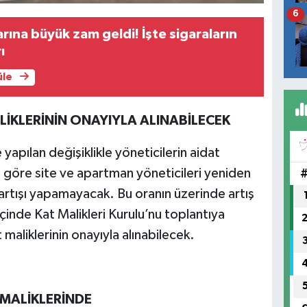
6
arına büyük zam geldi! İşte sigaraların
ı
üle
LİKLERİNİN ONAYIYLA ALINABİLECEK
apılan değişiklikle yöneticilerin aidat
una göre site ve apartman yöneticileri yeniden
artışı yapamayacak. Bu oranın üzerinde artış
çinde Kat Malikleri Kurulu’nu toplantıya
 maliklerinin onayıyla alınabilecek.
 MALİKLERİNDE