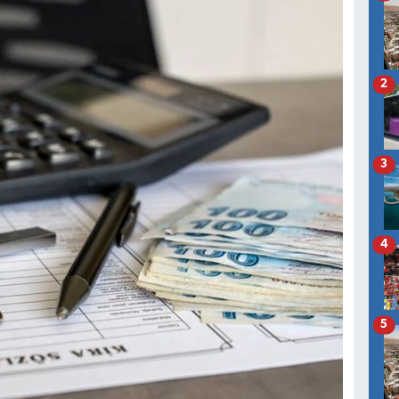
2
3
4
5