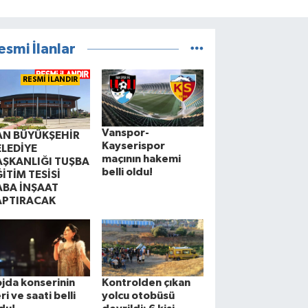
esmi İlanlar
RESMİ İLANDIR
Vanspor-
AN BÜYÜKŞEHİR
Kayserispor
ELEDİYE
maçının hakemi
AŞKANLIĞI TUŞBA
belli oldu!
İTİM TESİSİ
ABA İNŞAAT
APTIRACAK
jda konserinin
Kontrolden çıkan
ri ve saati belli
yolcu otobüsü