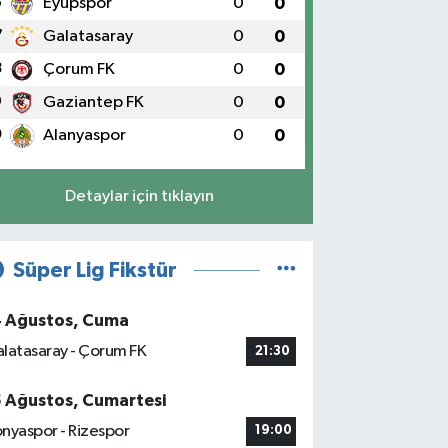
6
Eyüpspor
0
0
7
Galatasaray
0
0
8
Çorum FK
0
0
9
Gaziantep FK
0
0
0
Alanyaspor
0
0
Detaylar için tıklayın
Süper Lig Fikstür
4 Ağustos, Cuma
latasaray - Çorum FK
21:30
5 Ağustos, Cumartesi
nyaspor - Rizespor
19:00