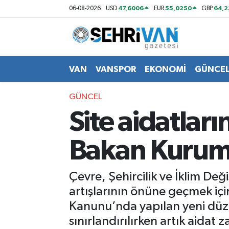
47,6006
55,0250
64,
06-08-2026
USD
EUR
GBP
Van Nöbetçi Eczaneler
Van Hava Durumu
VAN
VANSPOR
EKONOMİ
GÜNCE
VAN Namaz Vakitleri
GÜNCEL
Site aidatlar
Van Trafik Yoğunluk Haritası
Bakan Kurum 
Süper Lig Puan Durumu ve Fikstür
Tüm Manşetler
Çevre, Şehircilik ve İklim Değ
artışlarının önüne geçmek içi
Son Dakika Haberleri
Kanunu’nda yapılan yeni düzenle
sınırlandırılırken artık aidat
Haber Arşivi