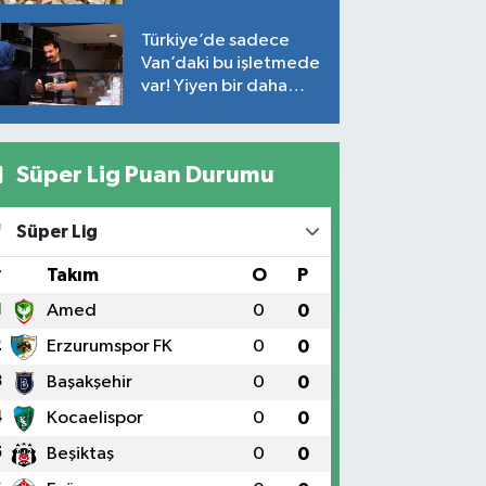
ortalama fiyatlar…
Türkiye’de sadece
Van’daki bu işletmede
var! Yiyen bir daha
yiyor
Süper Lig Puan Durumu
Süper Lig
#
Takım
O
P
1
Amed
0
0
2
Erzurumspor FK
0
0
3
Başakşehir
0
0
4
Kocaelispor
0
0
5
Beşiktaş
0
0