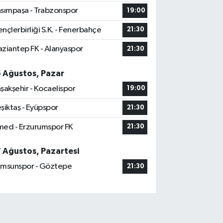
sımpaşa - Trabzonspor
19:00
nçlerbirliği S.K. - Fenerbahçe
21:30
ziantep FK - Alanyaspor
21:30
6 Ağustos, Pazar
şakşehir - Kocaelispor
19:00
şiktaş - Eyüpspor
21:30
ed - Erzurumspor FK
21:30
7 Ağustos, Pazartesi
msunspor - Göztepe
21:30