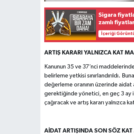
Sigara fiyatl
zamlı fiyatlar
İçeriği Görünt
ARTIŞ KARARI YALNIZCA KAT MA
Kanunun 35 ve 37’nci maddelerinde y
belirleme yetkisi sınırlandırıldı. B
değerleme oranının üzerinde aidat 
gerektiğinde yönetici, en geç 3 ay i
çağıracak ve artış kararı yalnızca kat
AİDAT ARTIŞINDA SON SÖZ KAT