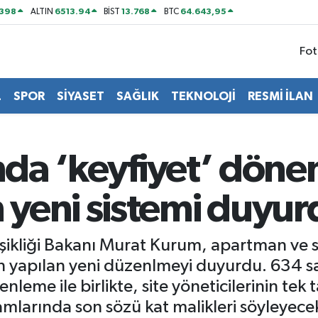
2398
6513.94
13.768
64.643,95
ALTIN
BİST
BTC
Fot
L
SPOR
SİYASET
SAĞLIK
TEKNOLOJİ
RESMİ İLAN
ında ‘keyfiyet’ döne
yeni sistemi duyur
işikliği Bakanı Murat Kurum, apartman ve s
n yapılan yeni düzenlmeyi duyurdu. 634 say
me ile birlikte, site yöneticilerinin tek ta
 zamlarında son sözü kat malikleri söyleyece