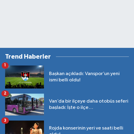
Trend Haberler
1
Başkan açıkladı: Vanspor’un yeni
ismi belli oldu!
2
Van’da bir ilçeye daha otobüs seferi
başladı: İşte o ilçe…
3
Rojda konserinin yeri ve saati belli