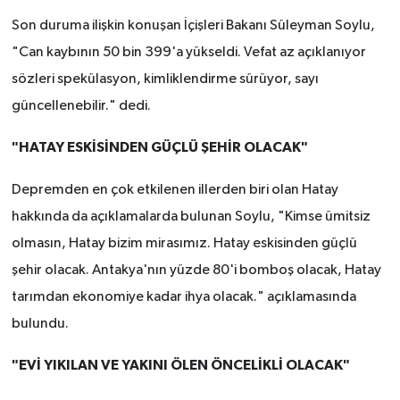
Son duruma ilişkin konuşan İçişleri Bakanı Süleyman Soylu,
"Can kaybının 50 bin 399'a yükseldi. Vefat az açıklanıyor
sözleri spekülasyon, kimliklendirme sürüyor, sayı
güncellenebilir." dedi.
"HATAY ESKİSİNDEN GÜÇLÜ ŞEHİR OLACAK"
Depremden en çok etkilenen illerden biri olan Hatay
hakkında da açıklamalarda bulunan Soylu, "Kimse ümitsiz
olmasın, Hatay bizim mirasımız. Hatay eskisinden güçlü
şehir olacak. Antakya'nın yüzde 80'i bomboş olacak, Hatay
tarımdan ekonomiye kadar ihya olacak." açıklamasında
bulundu.
"EVİ YIKILAN VE YAKINI ÖLEN ÖNCELİKLİ OLACAK"