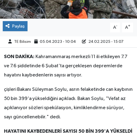
Paylaş
-
+
A
A
TE Bilisim
05.04.2023 - 10:04
24.02.2025 - 15:07
SON DAKİKA:
Kahramanmaraş merkezli 11 ili etkileyen 7.7
ve 7.6 şiddetinde 6 Şubat'ta gerçekleşen depremlerde
hayatını kaybedenlerin sayısı artıyor.
çişleri Bakanı Süleyman Soylu, asrın felaketinde can kaybının
50 bin 399'a yükseldiğini açıkladı. Bakan Soylu, "Vefat az
açıklanıyor sözleri spekülasyon, kimliklendirme sürüyor,
sayı güncellenebilir." dedi.
HAYATINI KAYBEDENLERİ SAYISI 50 BİN 399'A YÜKSELDİ