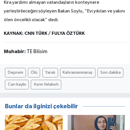
Kira yardımı almayan vatandaşların konteynere
yerleştirileceğini söyleyen Bakan Soylu, "Evi yıkılan ve yakını
ölen öncelikli olacak" dedi.
KAYNAK: CNN TÜRK / FULYA ÖZTÜRK
Muhabir:
TE Bilisim
Deprem
Ölü
Yaralı
Kahramanmaraş
Son dakika
Can kaybı
Asrın felaketi
Bunlar da ilginizi çekebilir