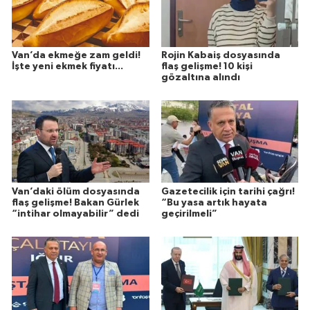
Van’da ekmeğe zam geldi!
Rojin Kabaiş dosyasında
İşte yeni ekmek fiyatı...
flaş gelişme! 10 kişi
gözaltına alındı
Van’daki ölüm dosyasında
Gazetecilik için tarihi çağrı!
flaş gelişme! Bakan Gürlek
“Bu yasa artık hayata
“intihar olmayabilir” dedi
geçirilmeli”