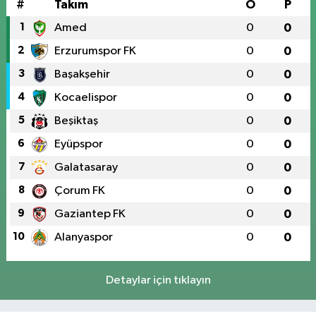
#
Takım
O
P
1
Amed
0
0
2
Erzurumspor FK
0
0
3
Başakşehir
0
0
4
Kocaelispor
0
0
5
Beşiktaş
0
0
6
Eyüpspor
0
0
7
Galatasaray
0
0
8
Çorum FK
0
0
9
Gaziantep FK
0
0
10
Alanyaspor
0
0
Detaylar için tıklayın