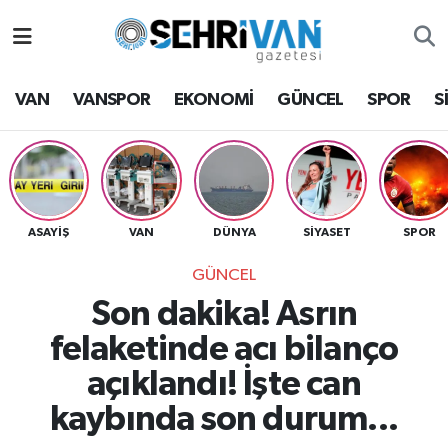
Van Nöbetçi Eczaneler
VAN
VANSPOR
EKONOMİ
GÜNCEL
SPOR
S
Van Hava Durumu
VAN Namaz Vakitleri
Van Trafik Yoğunluk Haritası
ASAYİŞ
VAN
DÜNYA
SİYASET
SPOR
GÜNCEL
Süper Lig Puan Durumu ve Fikstür
Son dakika! Asrın
Tüm Manşetler
felaketinde acı bilanço
açıklandı! İşte can
Son Dakika Haberleri
kaybında son durum...
Haber Arşivi