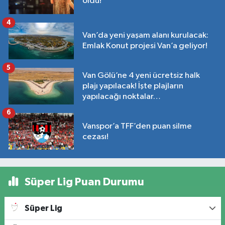
oldu!
4
Van’da yeni yaşam alanı kurulacak:
Emlak Konut projesi Van’a geliyor!
5
Van Gölü’ne 4 yeni ücretsiz halk
plajı yapılacak! İşte plajların
yapılacağı noktalar…
6
Vanspor’a TFF’den puan silme
cezası!
Süper Lig Puan Durumu
Süper Lig