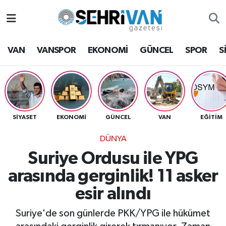
Van Nöbetçi Eczaneler
VAN
VANSPOR
EKONOMİ
GÜNCEL
SPOR
S
Van Hava Durumu
VAN Namaz Vakitleri
Van Trafik Yoğunluk Haritası
SİYASET
EKONOMİ
GÜNCEL
VAN
EĞİTİM
DÜNYA
Süper Lig Puan Durumu ve Fikstür
Suriye Ordusu ile YPG
Tüm Manşetler
arasında gerginlik! 11 asker
esir alındı
Son Dakika Haberleri
Suriye'de son günlerde PKK/YPG ile hükümet
Haber Arşivi