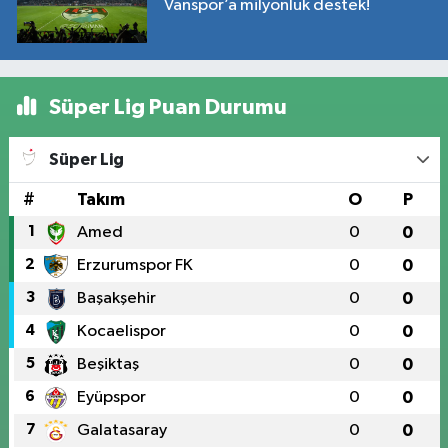
Vanspor’a milyonluk destek!
Süper Lig Puan Durumu
Süper Lig
#
Takım
O
P
1
Amed
0
0
2
Erzurumspor FK
0
0
3
Başakşehir
0
0
4
Kocaelispor
0
0
5
Beşiktaş
0
0
6
Eyüpspor
0
0
7
Galatasaray
0
0