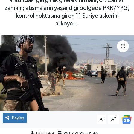
arasındaki gerginlik girerek tırmanıyor. Zaman
zaman çatışmaların yaşandığı bölgede PKK/YPG,
kontrol noktasına giren 11 Suriye askerini
alıkoydu.
Paylaş
-
+
A
A
LÜTFİ PALA
25.07.2025 - 09:46