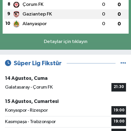
8
Çorum FK
0
0
9
Gaziantep FK
0
0
10
Alanyaspor
0
0
Detaylar için tıklayın
Süper Lig Fikstür
14 Ağustos, Cuma
Galatasaray - Çorum FK
21:30
15 Ağustos, Cumartesi
Konyaspor - Rizespor
19:00
Kasımpaşa - Trabzonspor
19:00