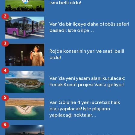
ismi belli oldu!
2
Van’da bir ilçeye daha otobüs seferi
başladı: İşte o ilçe…
3
Rojda konserinin yeri ve saati belli
oldu!
4
Van’da yeni yaşam alanı kurulacak:
Emlak Konut projesi Van’a geliyor!
5
Van Gölü’ne 4 yeni ücretsiz halk
plajı yapılacak! İşte plajların
yapılacağı noktalar…
6