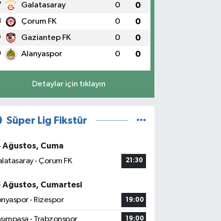
7
Galatasaray
0
0
8
Çorum FK
0
0
9
Gaziantep FK
0
0
0
Alanyaspor
0
0
Detaylar için tıklayın
Süper Lig Fikstür
4 Ağustos, Cuma
latasaray - Çorum FK
21:30
5 Ağustos, Cumartesi
nyaspor - Rizespor
19:00
sımpaşa - Trabzonspor
19:00