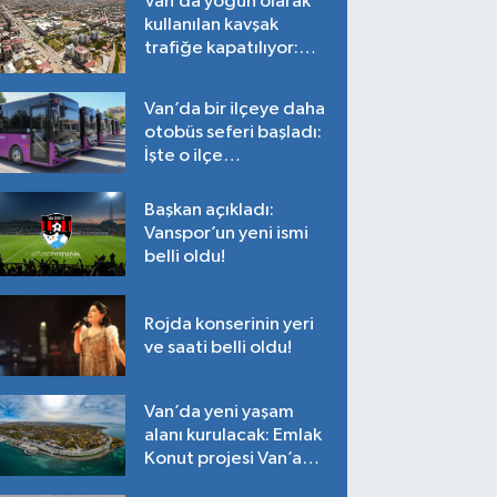
Van’da yoğun olarak
kullanılan kavşak
trafiğe kapatılıyor:
Tarih belli oldu!
Van’da bir ilçeye daha
otobüs seferi başladı:
İşte o ilçe…
Başkan açıkladı:
Vanspor’un yeni ismi
belli oldu!
Rojda konserinin yeri
ve saati belli oldu!
Van’da yeni yaşam
alanı kurulacak: Emlak
Konut projesi Van’a
geliyor!