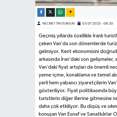
NECMETTİN DURSUN
03.07.2025 - 08:20
Geçmiş yıllarda özellikle İranlı turi
çeken Van’da son dönemlerde turizm 
gelmiyor. Kent ekonomisini doğrud
arkasında İran’daki son gelişmeler, e
Van’daki fiyat artışları da önemli ne
yeme-içme, konaklama ve temel alışv
yerli hem yabancı ziyaretçilerin Va
gösteriliyor. Fiyat politikasında büyü
turistlerin diğer illerine gitmesine
daha çok etkiliyor. Bu düşüş ve sıkın
konuşan Van Esnaf ve Sanatkârlar Od