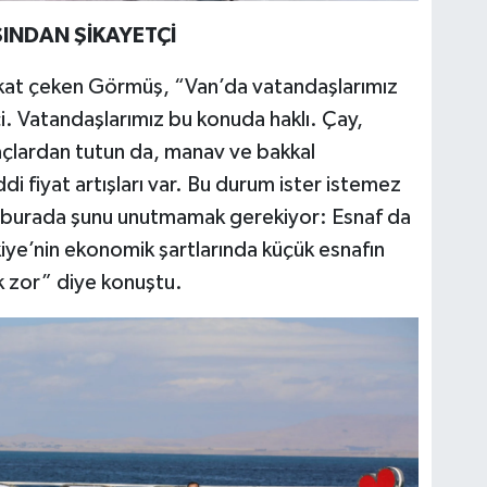
SINDAN ŞİKAYETÇİ
ikkat çeken Görmüş, “Van’da vatandaşlarımız
çi. Vatandaşlarımız bu konuda haklı. Çay,
çlardan tutun da, manav ve bakkal
di fiyat artışları var. Bu durum ister istemez
k burada şunu unutmamak gerekiyor: Esnaf da
iye’nin ekonomik şartlarında küçük esnafın
k zor” diye konuştu.