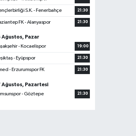
nçlerbirliği S.K. - Fenerbahçe
21:30
ziantep FK - Alanyaspor
21:30
6 Ağustos, Pazar
şakşehir - Kocaelispor
19:00
şiktaş - Eyüpspor
21:30
ed - Erzurumspor FK
21:30
7 Ağustos, Pazartesi
msunspor - Göztepe
21:30