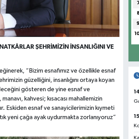
1
ATKÂRLAR ŞEHRİMİZİN İNSANLIĞINI VE
inerek, “Bizim esnafımız ve özellikle esnaf
hrimizin güzelliğini, insanlığını ortaya koyan
eleceğini gösteren de yine esnaf ve
1
, manavı, kahvesi; kısacası mahallemizin
Ga
ır. Eskiden esnaf ve sanayicilerimizin kıymeti
1
rtık yeni çağa ayak uydurmakta zorlanıyoruz”
Ko
Ka