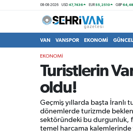
47,7436
55,2510
64,48
08-08-2026
USD
EUR
GBP
Van Nöbetçi Eczaneler
Van Hava Durumu
VAN
VANSPOR
EKONOMİ
GÜNCE
VAN Namaz Vakitleri
EKONOMİ
Turistlerin V
Van Trafik Yoğunluk Haritası
oldu!
Süper Lig Puan Durumu ve Fikstür
Tüm Manşetler
Geçmiş yıllarda başta İranlı t
dönemlerde turizmde beklenen
Son Dakika Haberleri
sektöründeki bu durgunluk, fi
temel harcama kalemlerinde yaş
Haber Arşivi