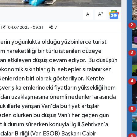
-
+
A
A
2
04.07.2025 - 09:31
7
stlerin yoğunlukta olduğu yüzbinlerce turist
hareketliliği bir türlü istenilen düzeye
3
an etkileyen düşüş devam ediyor. Bu düşüşün
konomik sıkıntılar gibi sebepler sıralanırken
denlerden biri olarak gösteriliyor. Kentte
4
eriş kalemlerindeki fiyatların yüksekliği hem
n’dan uzaklaşmasına önemli nedenleri arasında
k illerle yarışan Van’da bu fiyat artışları
5
 neden olurken bu düşüş Van’ı her geçen gün
tılı durum sürerken konuyla ilgili Şehrivan’a
alar Birliği (Van ESOB) Başkanı Cabir
6