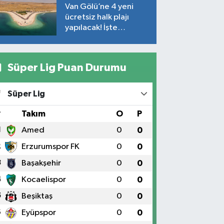
Van Gölü’ne 4 yeni
ücretsiz halk plajı
yapılacak! İşte
plajların yapılacağı
noktalar…
Süper Lig Puan Durumu
Süper Lig
#
Takım
O
P
1
Amed
0
0
2
Erzurumspor FK
0
0
3
Başakşehir
0
0
4
Kocaelispor
0
0
5
Beşiktaş
0
0
6
Eyüpspor
0
0