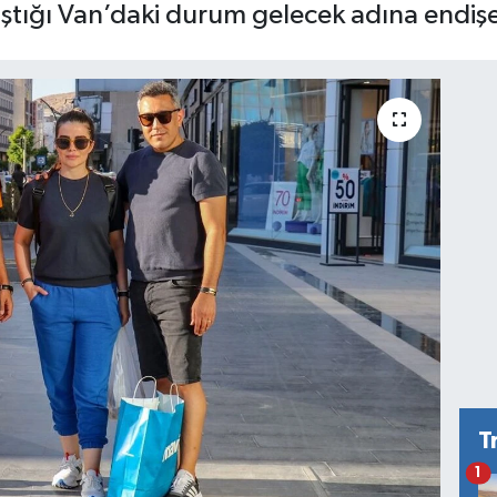
laştığı Van’daki durum gelecek adına endişe
T
1