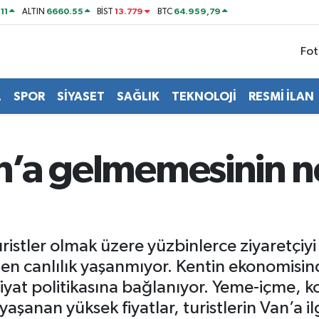
11
6660.55
13.779
64.959,79
ALTIN
BİST
BTC
Fot
L
SPOR
SİYASET
SAĞLIK
TEKNOLOJİ
RESMİ İLAN
an’a gelmemesinin n
uristler olmak üzere yüzbinlerce ziyaretçiy
 canlılık yaşanmıyor. Kentin ekonomisinde
yat politikasına bağlanıyor. Yeme-içme, ko
anan yüksek fiyatlar, turistlerin Van’a ilgis