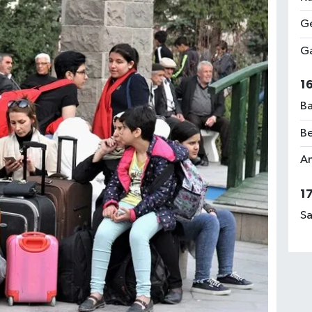
Ge
Ga
1
Ba
Be
Am
1
Sa