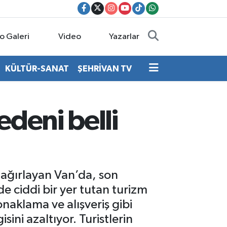
o Galeri
Video
Yazarlar
KÜLTÜR-SANAT
ŞEHRİVAN TV
edeni belli
i ağırlayan Van’da, son
 ciddi bir yer tutan turizm
naklama ve alışveriş gibi
ini azaltıyor. Turistlerin