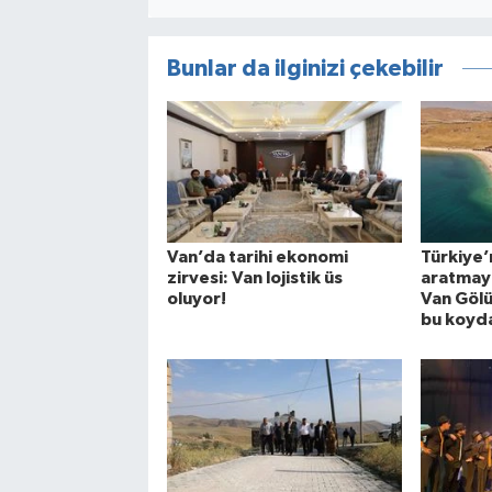
Bunlar da ilginizi çekebilir
Van’da tarihi ekonomi
Türkiye’
zirvesi: Van lojistik üs
aratmaya
oluyor!
Van Gölü
bu koyd