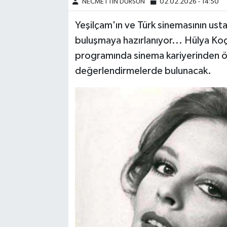
NECMETTİN DURSUN
02.02.2026 - 14:50
Yeşilçam'ın ve Türk sinemasının usta 
buluşmaya hazırlanıyor... Hülya Koç
programında sinema kariyerinden örn
değerlendirmelerde bulunacak.