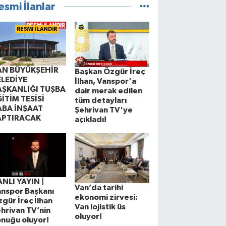
esmi İlanlar
RESMİ İLANDIR
AN BÜYÜKŞEHİR
Başkan Özgür İreç
ELEDİYE
İlhan, Vanspor'a
AŞKANLIĞI TUŞBA
dair merak edilen
İTİM TESİSİ
tüm detayları
ABA İNŞAAT
Şehrivan TV'ye
APTIRACAK
açıkladı!
NLI YAYIN |
Van’da tarihi
nspor Başkanı
ekonomi zirvesi:
gür İreç İlhan
Van lojistik üs
hrivan TV’nin
oluyor!
nuğu oluyor!