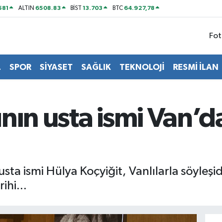
581
6508.83
13.703
64.927,78
ALTIN
BİST
BTC
Fot
L
SPOR
SİYASET
SAĞLIK
TEKNOLOJİ
RESMİ İLAN
nın usta ismi Van’d
sta ismi Hülya Koçyiğit, Vanlılarla söyleşi
ihi...