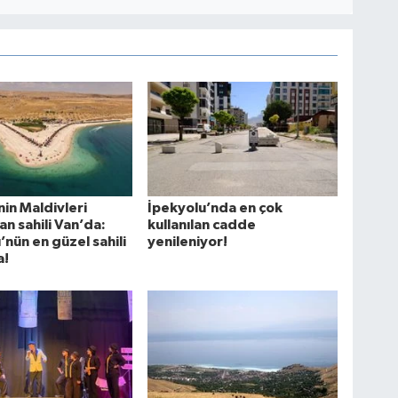
nin Maldivleri
İpekyolu’nda en çok
n sahili Van’da:
kullanılan cadde
’nün en güzel sahili
yenileniyor!
a!