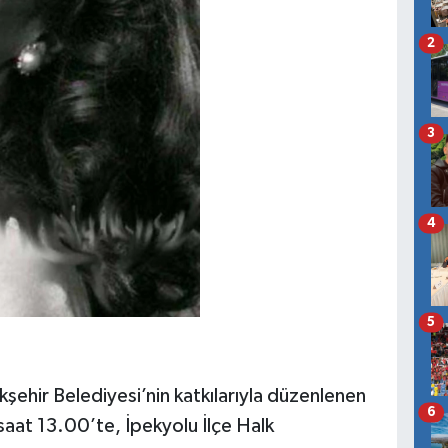
2
3
4
5
kşehir Belediyesi’nin katkılarıyla düzenlenen
6
at 13.00’te, İpekyolu İlçe Halk