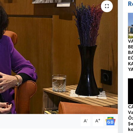
R
V
B
B
EĞ
K
Y
CA
Va
Öz
-
+
A
A
Şe
ko