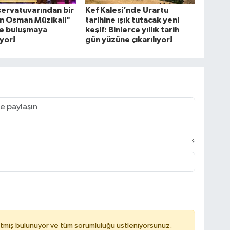
ervatuvarından bir
Kef Kalesi’nde Urartu
lün Osman Müzikali"
tarihine ışık tutacak yeni
le buluşmaya
keşif: Binlerce yıllık tarih
ıyor!
gün yüzüne çıkarılıyor!
tmiş bulunuyor ve tüm sorumluluğu üstleniyorsunuz.