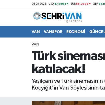
47,5894
55,0398
64,1
06-08-2026
USD
EUR
GBP
Van Nöbetçi Eczaneler
Van Hava Durumu
VAN
VANSPOR
EKONOMİ
GÜNCE
VAN Namaz Vakitleri
VAN
Türk sineması
Van Trafik Yoğunluk Haritası
katılacak!
Süper Lig Puan Durumu ve Fikstür
Tüm Manşetler
Yeşilçam ve Türk sinemasının u
Koçyiğit'in Van Söyleşisinin tar
Son Dakika Haberleri
Haber Arşivi