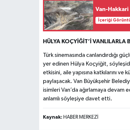
Van-Hakkari 
İçeriği Görünt
HÜLYA KOÇYİĞİT’İ VANLILARLA
Türk sinemasında canlandırdığı güçlü
yer edinen Hülya Koçyiğit, söyleşi
etkisini, aile yapısına katkılarını ve 
paylaşacak. Van Büyükşehir Belediyes
isimleri Van’da ağırlamaya devam ed
anlamlı söyleşiye davet etti.
Kaynak:
HABER MERKEZİ