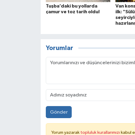
Tuşba’daki bu yollarda
Van kons
çamur ve toz tarih oldu!
ilk: "Sü
seyirciy
hazırlan
Yorumlar
Gönder
Yorum yazarak
topluluk kurallarımızı
kabul e