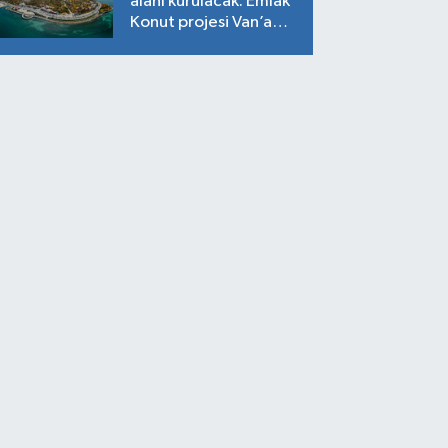
alanı kurulacak: Emlak
Konut projesi Van’a
geliyor!