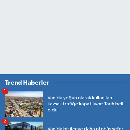
Trend Haberler
1
Van’da yoğun olarak kullanılan
kavşak trafiğe kapatılıyor: Tarih belli
oldu!
2
Van’da bir ilçeye daha otobüs seferi