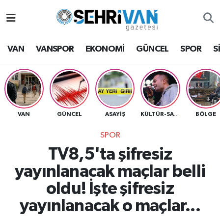
Van Nöbetçi Eczaneler
VAN
VANSPOR
EKONOMİ
GÜNCEL
SPOR
S
Van Hava Durumu
VAN Namaz Vakitleri
Van Trafik Yoğunluk Haritası
VAN
GÜNCEL
ASAYİŞ
BÖLGE
KÜLTÜR-SANAT
SPOR
Süper Lig Puan Durumu ve Fikstür
TV8,5'ta şifresiz
Tüm Manşetler
yayınlanacak maçlar belli
oldu! İşte şifresiz
Son Dakika Haberleri
yayınlanacak o maçlar...
Haber Arşivi