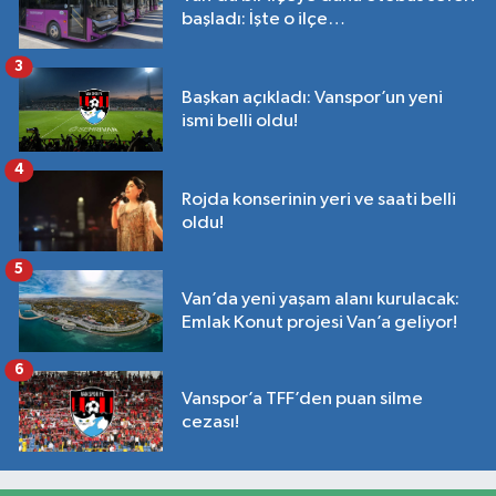
başladı: İşte o ilçe…
3
Başkan açıkladı: Vanspor’un yeni
ismi belli oldu!
4
Rojda konserinin yeri ve saati belli
oldu!
5
Van’da yeni yaşam alanı kurulacak:
Emlak Konut projesi Van’a geliyor!
6
Vanspor’a TFF’den puan silme
cezası!