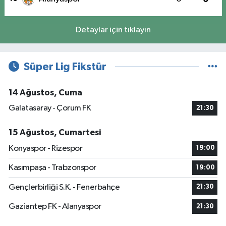
Detaylar için tıklayın
Süper Lig Fikstür
14 Ağustos, Cuma
Galatasaray - Çorum FK
21:30
15 Ağustos, Cumartesi
Konyaspor - Rizespor
19:00
Kasımpaşa - Trabzonspor
19:00
Gençlerbirliği S.K. - Fenerbahçe
21:30
Gaziantep FK - Alanyaspor
21:30