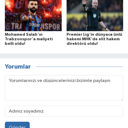
Mohamed Salah'ın
Premier Lig'in dünyaca ünlü
Trabzonspor'a maliyeti
hakemi MHK'de elit hakem
belli oldu!
direktörü oldu!
Yorumlar
Gönder