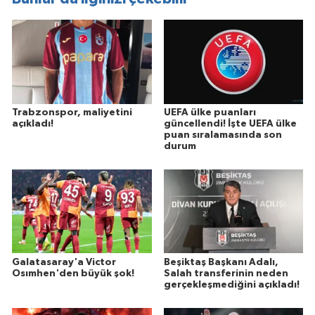
Trabzonspor, maliyetini
UEFA ülke puanları
açıkladı!
güncellendi! İşte UEFA ülke
puan sıralamasında son
durum
Galatasaray'a Victor
Beşiktaş Başkanı Adalı,
Osımhen'den büyük şok!
Salah transferinin neden
gerçekleşmediğini açıkladı!