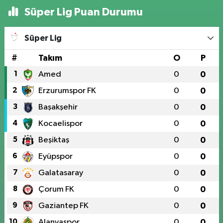
Süper Lig Puan Durumu
Süper Lig
#
Takım
O
P
1
Amed
0
0
2
Erzurumspor FK
0
0
3
Başakşehir
0
0
4
Kocaelispor
0
0
5
Beşiktaş
0
0
6
Eyüpspor
0
0
7
Galatasaray
0
0
8
Çorum FK
0
0
9
Gaziantep FK
0
0
10
Alanyaspor
0
0