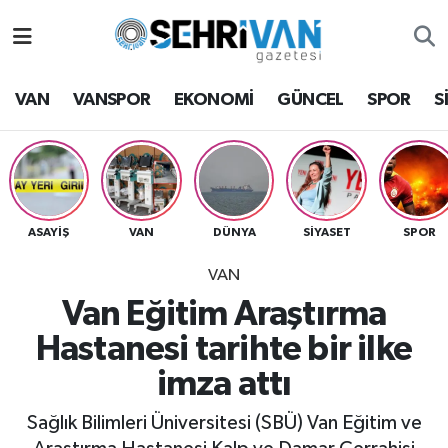
Van Nöbetçi Eczaneler
VAN
VANSPOR
EKONOMİ
GÜNCEL
SPOR
S
Van Hava Durumu
VAN Namaz Vakitleri
Van Trafik Yoğunluk Haritası
ASAYİŞ
VAN
DÜNYA
SİYASET
SPOR
VAN
Süper Lig Puan Durumu ve Fikstür
Van Eğitim Araştırma
Tüm Manşetler
Hastanesi tarihte bir ilke
imza attı
Son Dakika Haberleri
Sağlık Bilimleri Üniversitesi (SBÜ) Van Eğitim ve
Haber Arşivi