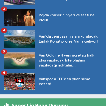
3
Rojda konserinin yeri ve saati belli
oldu!
4
Van’da yeni yaşam alanı kurulacak:
Emlak Konut projesi Van’a geliyor!
5
Van Gölü’ne 4 yeni ücretsiz halk
plajı yapılacak! İşte plajların
yapılacağı noktalar…
6
Vanspor’a TFF’den puan silme
cezası!
Süper Lig Puan Durumu