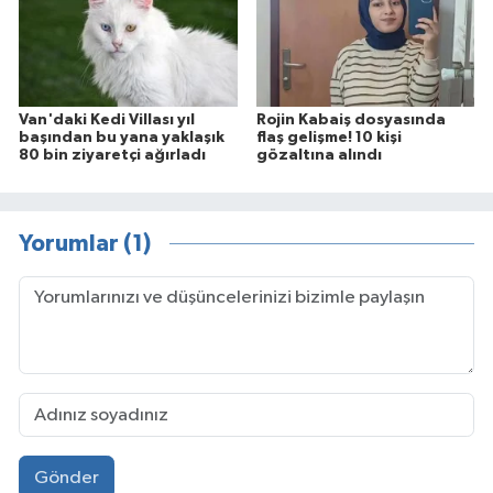
Van'daki Kedi Villası yıl
Rojin Kabaiş dosyasında
başından bu yana yaklaşık
flaş gelişme! 10 kişi
80 bin ziyaretçi ağırladı
gözaltına alındı
Yorumlar (1)
Gönder