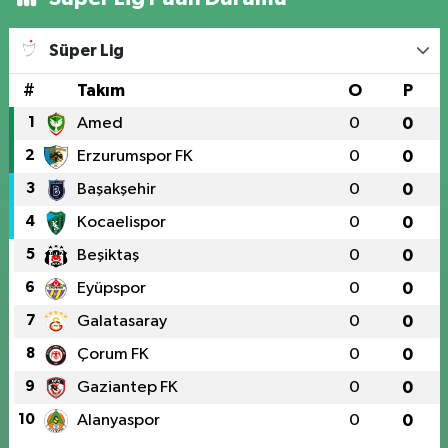
Süper Lig
#
Takım
O
P
1
Amed
0
0
2
Erzurumspor FK
0
0
3
Başakşehir
0
0
4
Kocaelispor
0
0
5
Beşiktaş
0
0
6
Eyüpspor
0
0
7
Galatasaray
0
0
8
Çorum FK
0
0
9
Gaziantep FK
0
0
10
Alanyaspor
0
0