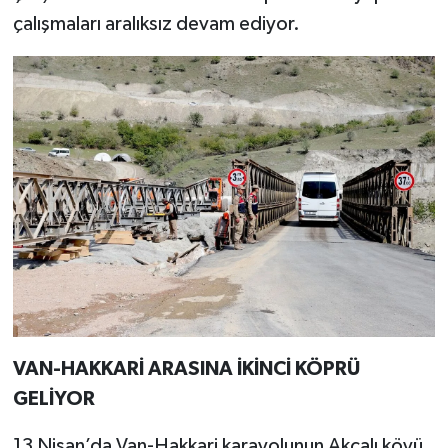
çalışmaları aralıksız devam ediyor.
VAN-HAKKARİ ARASINA İKİNCİ KÖPRÜ
GELİYOR
13 Nisan’da Van-Hakkari karayolunun Akçalı köyü