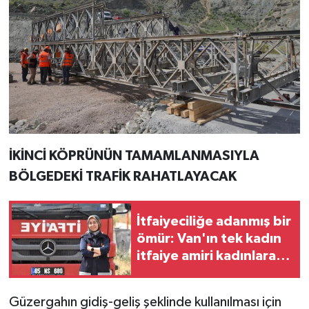
İKİNCİ KÖPRÜNÜN TAMAMLANMASIYLA
BÖLGEDEKİ TRAFİK RAHATLAYACAK
İtfaiyeciliğe adanmış bir
ömür: Van'ın tek kadın
itfaiye amiri kadınlara
ilham veriyor!
Güzergahın gidiş-geliş şeklinde kullanılması için