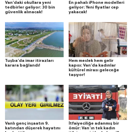
Van’daki okullara yeni
En pahalı iPhone modelleri
tedbirler geliyor: 30 bin
geliyor: Yeni fiyatlar cep
güvenlik alınacak!
yakacak!
Tuşba’da imar itirazları
Hem meslek hem gelir
karara bağlandı!
kapısı: Van’da kadınlar
kültürel mirası geleceğe
taşıyor!
Vanlı genç inşaatın 9.
İtfaiyeciliğe adanmış bir
katından düşerek hayatını
ömür: Van'ın tek kadın