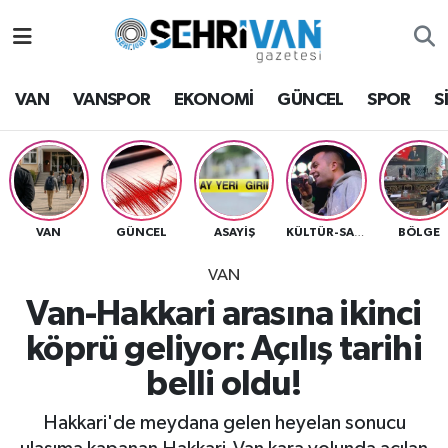
Van Nöbetçi Eczaneler
VAN
VANSPOR
EKONOMİ
GÜNCEL
SPOR
S
Van Hava Durumu
VAN Namaz Vakitleri
Van Trafik Yoğunluk Haritası
VAN
GÜNCEL
ASAYİŞ
BÖLGE
KÜLTÜR-SANAT
VAN
Süper Lig Puan Durumu ve Fikstür
Van-Hakkari arasına ikinci
Tüm Manşetler
köprü geliyor: Açılış tarihi
belli oldu!
Son Dakika Haberleri
Hakkari'de meydana gelen heyelan sonucu
Haber Arşivi