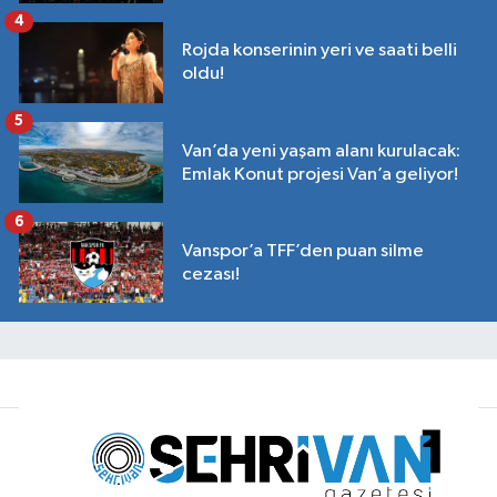
4
Rojda konserinin yeri ve saati belli
oldu!
5
Van’da yeni yaşam alanı kurulacak:
Emlak Konut projesi Van’a geliyor!
6
Vanspor’a TFF’den puan silme
cezası!