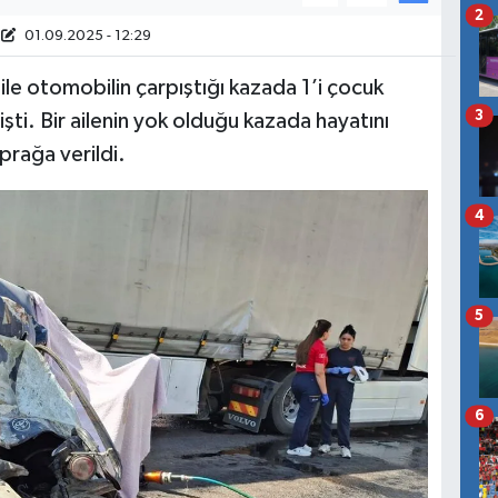
2
01.09.2025 - 12:29
ile otomobilin çarpıştığı kazada 1’i çocuk
3
şti. Bir ailenin yok olduğu kazada hayatını
prağa verildi.
4
5
6