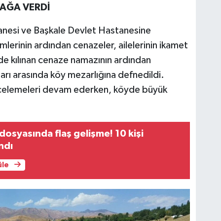
RAĞA VERDİ
nesi ve Başkale Devlet Hastanesine
emlerinin ardından cenazeler, ailelerinin ikamet
de kılınan cenaze namazının ardından
ları arasında köy mezarlığına defnedildi.
 incelemeleri devam ederken, köyde büyük
dosyasında flaş gelişme! 10 kişi
ndı
üle