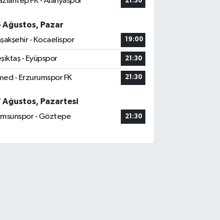
ziantep FK - Alanyaspor
21:30
6 Ağustos, Pazar
şakşehir - Kocaelispor
19:00
şiktaş - Eyüpspor
21:30
ed - Erzurumspor FK
21:30
7 Ağustos, Pazartesi
msunspor - Göztepe
21:30