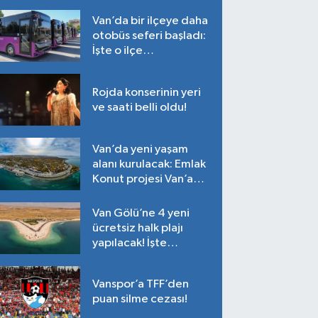
Van’da bir ilçeye daha
otobüs seferi başladı:
İşte o ilçe…
Rojda konserinin yeri
ve saati belli oldu!
Van’da yeni yaşam
alanı kurulacak: Emlak
Konut projesi Van’a
geliyor!
Van Gölü’ne 4 yeni
ücretsiz halk plajı
yapılacak! İşte
plajların yapılacağı
noktalar…
Vanspor’a TFF’den
puan silme cezası!