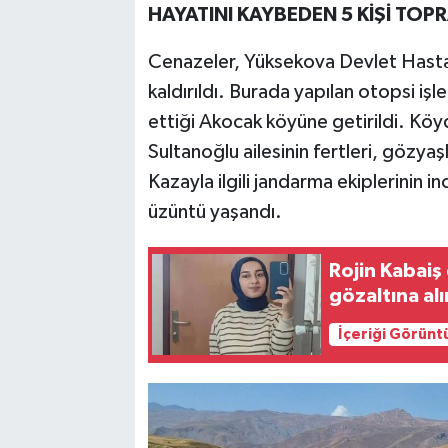
HAYATINI KAYBEDEN 5 KİŞİ TOP
Cenazeler, Yüksekova Devlet Hasta
kaldırıldı. Burada yapılan otopsi işl
ettiği Akocak köyüne getirildi. Köy
Sultanoğlu ailesinin fertleri, gözyaş
Kazayla ilgili jandarma ekiplerinin
üzüntü yaşandı.
Rojin Kabaiş 
gözaltına alı
İçeriği Görünt