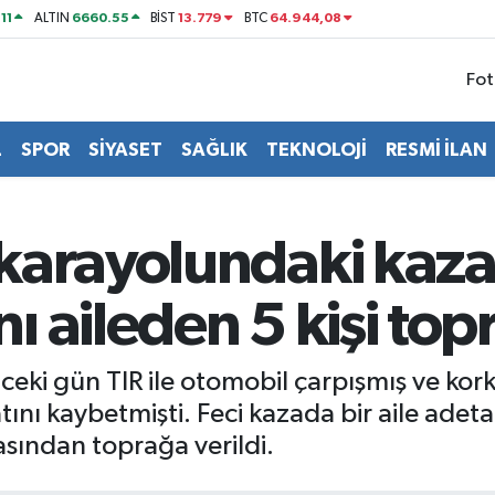
11
6660.55
13.779
64.944,08
ALTIN
BİST
BTC
Fot
L
SPOR
SİYASET
SAĞLIK
TEKNOLOJİ
RESMİ İLAN
karayolundaki kaza
 aileden 5 kişi topr
eki gün TIR ile otomobil çarpışmış ve kork
tını kaybetmişti. Feci kazada bir aile adet
asından toprağa verildi.