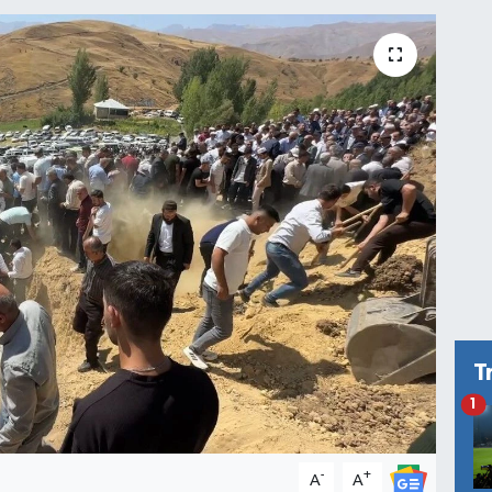
T
1
-
+
A
A