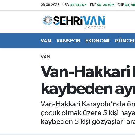
47,7436
55,2510
64,48
08-08-2026
USD
EUR
GBP
Van Nöbetçi Eczaneler
Van Hava Durumu
VAN
VANSPOR
EKONOMİ
GÜNCE
VAN Namaz Vakitleri
VAN
Van-Hakkari 
Van Trafik Yoğunluk Haritası
kaybeden aynı
Süper Lig Puan Durumu ve Fikstür
Tüm Manşetler
Van-Hakkari Karayolu’nda önc
çocuk olmak üzere 5 kişi haya
Son Dakika Haberleri
kaybeden 5 kişi gözyaşları ar
Haber Arşivi