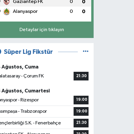
9
Gaziantep FK
0
0
0
Alanyaspor
0
0
Detaylar için tıklayın
Süper Lig Fikstür
4 Ağustos, Cuma
latasaray - Çorum FK
21:30
5 Ağustos, Cumartesi
nyaspor - Rizespor
19:00
sımpaşa - Trabzonspor
19:00
nçlerbirliği S.K. - Fenerbahçe
21:30