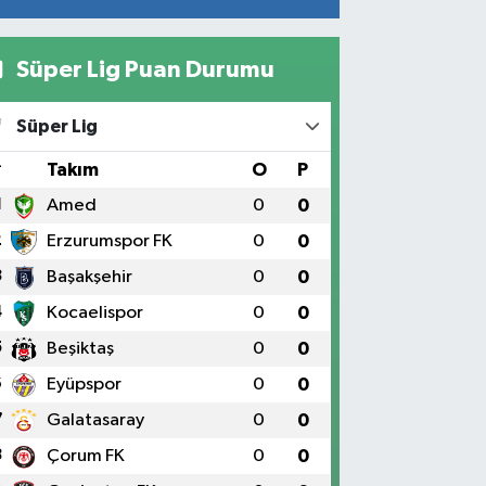
Süper Lig Puan Durumu
Süper Lig
#
Takım
O
P
1
Amed
0
0
2
Erzurumspor FK
0
0
3
Başakşehir
0
0
4
Kocaelispor
0
0
5
Beşiktaş
0
0
6
Eyüpspor
0
0
7
Galatasaray
0
0
8
Çorum FK
0
0