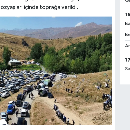
Ga
özyaşları içinde toprağa verildi.
1
Ba
Be
Am
1
Sa