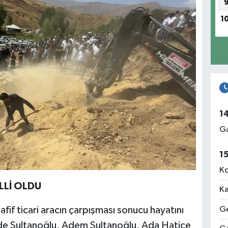
1
1
Ga
1
Ko
LLİ OLDU
Ka
Ge
afif ticari aracın çarpışması sonucu hayatını
e Sultanoğlu, Adem Sultanoğlu, Ada Hatice