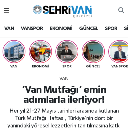
Van Nöbetçi Eczaneler
VAN
VANSPOR
EKONOMİ
GÜNCEL
SPOR
S
Van Hava Durumu
VAN Namaz Vakitleri
Van Trafik Yoğunluk Haritası
VAN
EKONOMİ
SPOR
GÜNCEL
VANSPO
VAN
Süper Lig Puan Durumu ve Fikstür
‘Van Mutfağı’ emin
Tüm Manşetler
adımlarla ilerliyor!
Son Dakika Haberleri
Her yıl 21-27 Mayıs tarihleri arasında kutlanan
Türk Mutfağı Haftası, Türkiye’nin dört bir
Haber Arşivi
yanındaki yöresel lezzetlerin tanıtılmasına katkı