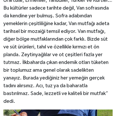
Urartular, Ermeniler, Yahudiler, Türkler ve Kürtler…
Bu kültürler sadece tarihte değil, Van sofrasında
da kendine yer bulmuş. Sofra adabından
yemeklerin çeşitliliğine kadar, Van mutfağı adeta
tarihsel bir mozaiği temsil ediyor. Van mutfağı,
diğer bölge mutfaklarından çok farklı. Bizde süt
ve süt ürünleri, tahıl ve özellikle kırmızı et ön
planda. Zeytinyağlılar ve ot çeşitleri fazla yer
tutmaz. İlkbaharda çıkan endemik otları tüketen
bir toplumuz ama genel olarak sadelikten
yanayız. Burada yediğiniz her yemeğin gerçek
tadını alırsınız. Acı, tuz ya da baharatla
bastırılmaz. Sade, lezzetli ve kaliteli bir mutfak”
dedi.