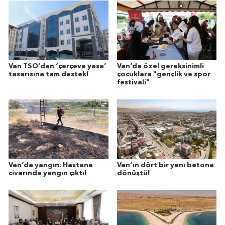
Van TSO’dan ‘çerçeve yasa’
Van’da özel gereksinimli
tasarısına tam destek!
çocuklara "gençlik ve spor
festivali"
Van’da yangın: Hastane
Van’ın dört bir yanı betona
civarında yangın çıktı!
dönüştü!