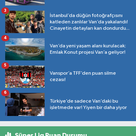
3
İstanbul’da düğün fotoğrafçısını
katleden zanlılar Van’da yakalandı!
Cinayetin detayları kan dondurdu...
4
Van’da yeni yaşam alanı kurulacak:
Emlak Konut projesi Van’a geliyor!
5
Vanspor’a TFF’den puan silme
cezası!
6
Türkiye’de sadece Van’daki bu
işletmede var! Yiyen bir daha yiyor
Süper Lig Puan Durumu