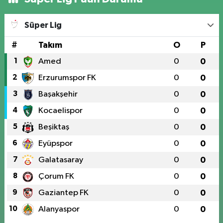
Süper Lig
#
Takım
O
P
1
Amed
0
0
2
Erzurumspor FK
0
0
3
Başakşehir
0
0
4
Kocaelispor
0
0
5
Beşiktaş
0
0
6
Eyüpspor
0
0
7
Galatasaray
0
0
8
Çorum FK
0
0
9
Gaziantep FK
0
0
10
Alanyaspor
0
0