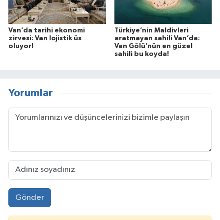
Van’da tarihi ekonomi
Türkiye’nin Maldivleri
zirvesi: Van lojistik üs
aratmayan sahili Van’da:
oluyor!
Van Gölü’nün en güzel
sahili bu koyda!
Yorumlar
Gönder