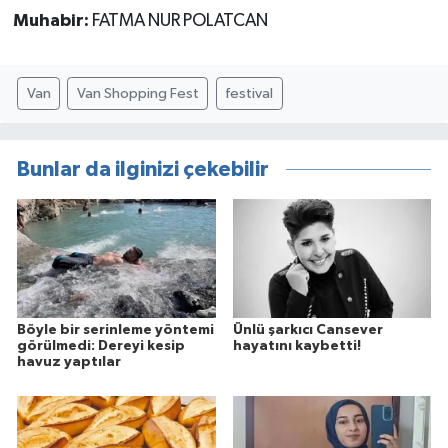
Muhabir:
FATMA NUR POLATCAN
Van
Van Shopping Fest
festival
Bunlar da ilginizi çekebilir
Böyle bir serinleme yöntemi
Ünlü şarkıcı Cansever
görülmedi: Dereyi kesip
hayatını kaybetti!
havuz yaptılar