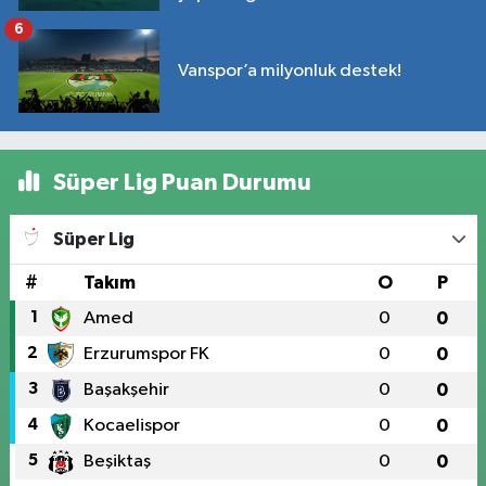
6
Vanspor’a milyonluk destek!
Süper Lig Puan Durumu
Süper Lig
#
Takım
O
P
1
Amed
0
0
2
Erzurumspor FK
0
0
3
Başakşehir
0
0
4
Kocaelispor
0
0
5
Beşiktaş
0
0