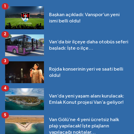
1
Başkan açıkladı: Vanspor’un yeni
ismi belli oldu!
2
Van’da bir ilçeye daha otobüs seferi
başladı: İşte o ilçe…
3
Rojda konserinin yeri ve saati belli
oldu!
4
Van’da yeni yaşam alanı kurulacak:
Emlak Konut projesi Van’a geliyor!
5
Van Gölü’ne 4 yeni ücretsiz halk
plajı yapılacak! İşte plajların
yapılacağı noktalar…