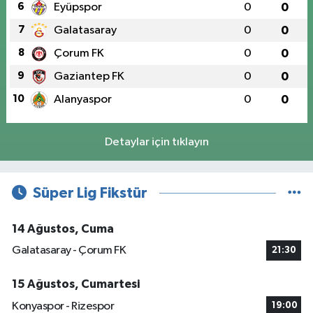
6
Eyüpspor
0
0
7
Galatasaray
0
0
8
Çorum FK
0
0
9
Gaziantep FK
0
0
10
Alanyaspor
0
0
Detaylar için tıklayın
Süper Lig Fikstür
14 Ağustos, Cuma
Galatasaray - Çorum FK
21:30
15 Ağustos, Cumartesi
Konyaspor - Rizespor
19:00