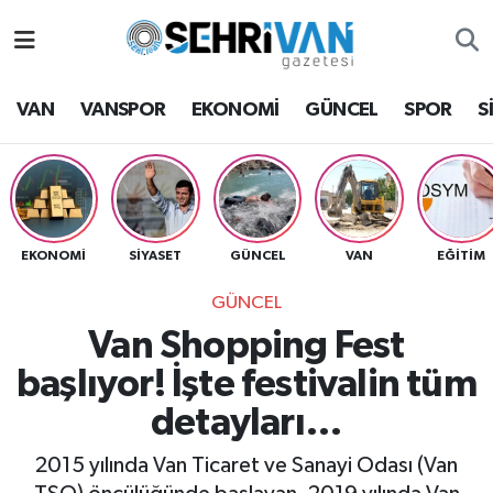
Van Nöbetçi Eczaneler
VAN
VANSPOR
EKONOMİ
GÜNCEL
SPOR
S
Van Hava Durumu
VAN Namaz Vakitleri
Van Trafik Yoğunluk Haritası
EKONOMİ
SİYASET
GÜNCEL
VAN
EĞİTİM
GÜNCEL
Süper Lig Puan Durumu ve Fikstür
Van Shopping Fest
Tüm Manşetler
başlıyor! İşte festivalin tüm
detayları…
Son Dakika Haberleri
2015 yılında Van Ticaret ve Sanayi Odası (Van
Haber Arşivi