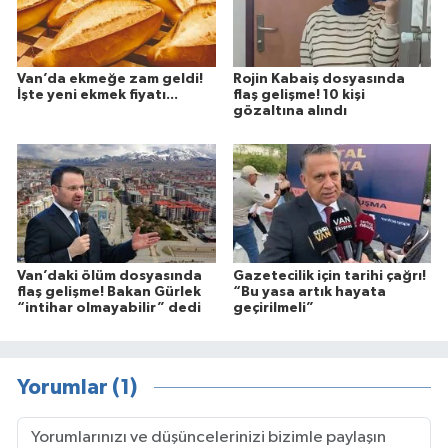
Van’da ekmeğe zam geldi!
Rojin Kabaiş dosyasında
İşte yeni ekmek fiyatı...
flaş gelişme! 10 kişi
gözaltına alındı
Van’daki ölüm dosyasında
Gazetecilik için tarihi çağrı!
flaş gelişme! Bakan Gürlek
“Bu yasa artık hayata
“intihar olmayabilir” dedi
geçirilmeli”
Yorumlar (1)