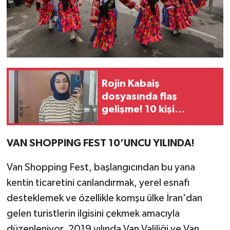
Rojin Kabaiş
dosyasında flaş
gelişme! 10 kişi
gözaltına alındı
VAN SHOPPING FEST 10’UNCU YILINDA!
Van Shopping Fest, başlangıcından bu yana
kentin ticaretini canlandırmak, yerel esnafı
desteklemek ve özellikle komşu ülke İran'dan
gelen turistlerin ilgisini çekmek amacıyla
düzenleniyor. 2019 yılında Van Valiliği ve Van