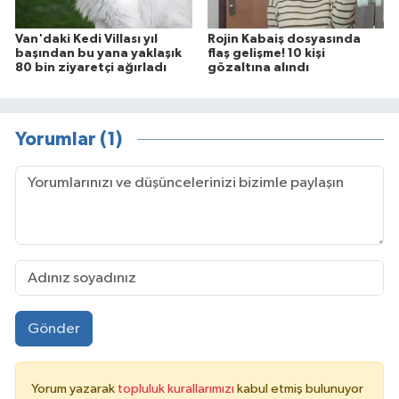
Van'daki Kedi Villası yıl
Rojin Kabaiş dosyasında
başından bu yana yaklaşık
flaş gelişme! 10 kişi
80 bin ziyaretçi ağırladı
gözaltına alındı
Yorumlar (1)
Gönder
Yorum yazarak
topluluk kurallarımızı
kabul etmiş bulunuyor