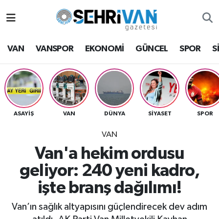
Van Nöbetçi Eczaneler
VAN
VANSPOR
EKONOMİ
GÜNCEL
SPOR
S
Van Hava Durumu
VAN Namaz Vakitleri
Van Trafik Yoğunluk Haritası
ASAYİŞ
VAN
DÜNYA
SİYASET
SPOR
VAN
Süper Lig Puan Durumu ve Fikstür
Van'a hekim ordusu
Tüm Manşetler
geliyor: 240 yeni kadro,
işte branş dağılımı!
Son Dakika Haberleri
Van’ın sağlık altyapısını güçlendirecek dev adım
Haber Arşivi