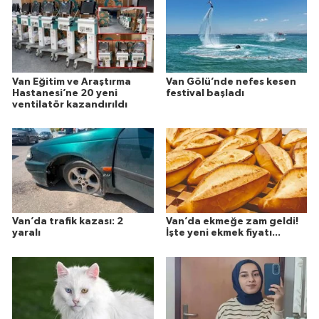
Van Eğitim ve Araştırma
Van Gölü’nde nefes kesen
Hastanesi’ne 20 yeni
festival başladı
ventilatör kazandırıldı
Van’da trafik kazası: 2
Van’da ekmeğe zam geldi!
yaralı
İşte yeni ekmek fiyatı...