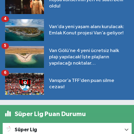
oldu!
4
Van’da yeni yaşam alanı kurulacak:
Emlak Konut projesi Van’a geliyor!
5
Van Gölü’ne 4 yeni ücretsiz halk
plajı yapılacak! İşte plajların
yapılacağı noktalar…
6
Vanspor’a TFF’den puan silme
cezası!
Süper Lig Puan Durumu
Süper Lig