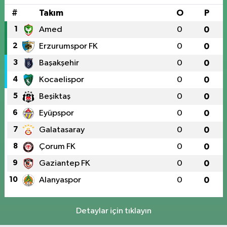
#
Takım
O
P
1
Amed
0
0
2
Erzurumspor FK
0
0
3
Başakşehir
0
0
4
Kocaelispor
0
0
5
Beşiktaş
0
0
6
Eyüpspor
0
0
7
Galatasaray
0
0
8
Çorum FK
0
0
9
Gaziantep FK
0
0
10
Alanyaspor
0
0
Detaylar için tıklayın