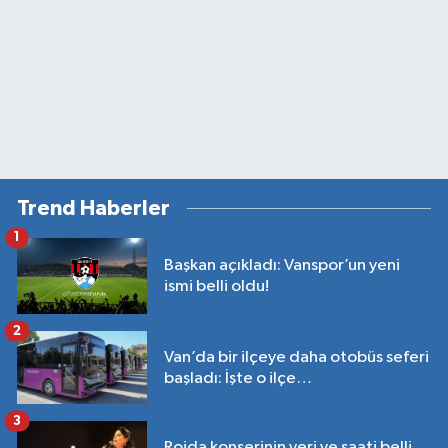
Trend Haberler
1
Başkan açıkladı: Vanspor’un yeni
ismi belli oldu!
2
Van’da bir ilçeye daha otobüs seferi
başladı: İşte o ilçe…
3
Rojda konserinin yeri ve saati belli