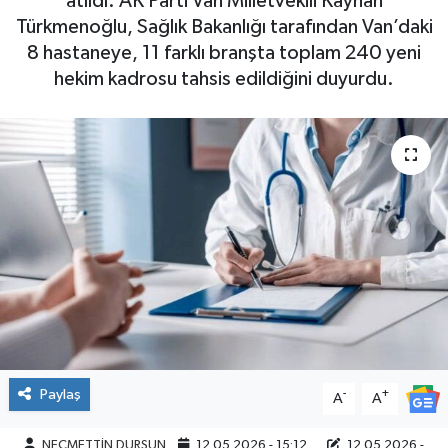
atıldı. AK Parti Van Milletvekili Kayhan
Türkmenoğlu, Sağlık Bakanlığı tarafından Van’daki
8 hastaneye, 11 farklı branşta toplam 240 yeni
hekim kadrosu tahsis edildiğini duyurdu.
Paylaş
-
+
A
A
NECMETTİN DURSUN
12.05.2026 - 15:12
12.05.2026 -