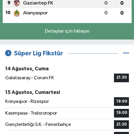
9
Gaziantep FK
0
0
10
Alanyaspor
0
0
Detaylar için tıklayın
Süper Lig Fikstür
14 Ağustos, Cuma
Galatasaray - Çorum FK
21:30
15 Ağustos, Cumartesi
Konyaspor - Rizespor
19:00
Kasımpaşa - Trabzonspor
19:00
Gençlerbirliği S.K. - Fenerbahçe
21:30