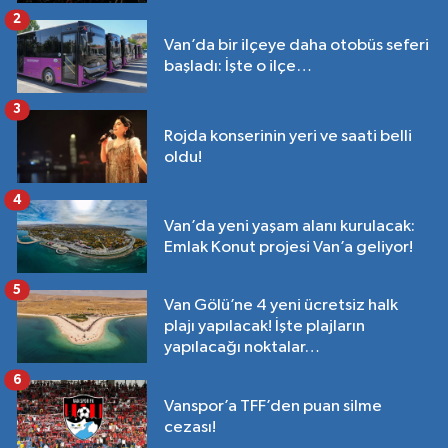
2
Van’da bir ilçeye daha otobüs seferi
başladı: İşte o ilçe…
3
Rojda konserinin yeri ve saati belli
oldu!
4
Van’da yeni yaşam alanı kurulacak:
Emlak Konut projesi Van’a geliyor!
5
Van Gölü’ne 4 yeni ücretsiz halk
plajı yapılacak! İşte plajların
yapılacağı noktalar…
6
Vanspor’a TFF’den puan silme
cezası!