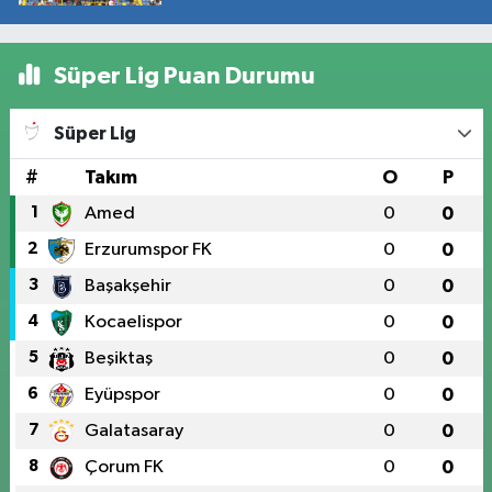
Süper Lig Puan Durumu
Süper Lig
#
Takım
O
P
1
Amed
0
0
2
Erzurumspor FK
0
0
3
Başakşehir
0
0
4
Kocaelispor
0
0
5
Beşiktaş
0
0
6
Eyüpspor
0
0
7
Galatasaray
0
0
8
Çorum FK
0
0