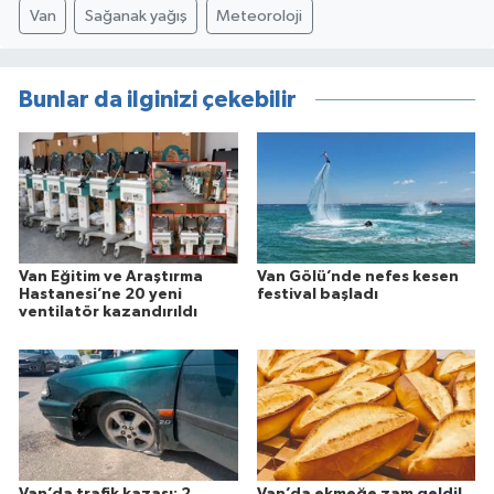
Van
Sağanak yağış
Meteoroloji
Bunlar da ilginizi çekebilir
Van Eğitim ve Araştırma
Van Gölü’nde nefes kesen
Hastanesi’ne 20 yeni
festival başladı
ventilatör kazandırıldı
Van’da trafik kazası: 2
Van’da ekmeğe zam geldi!