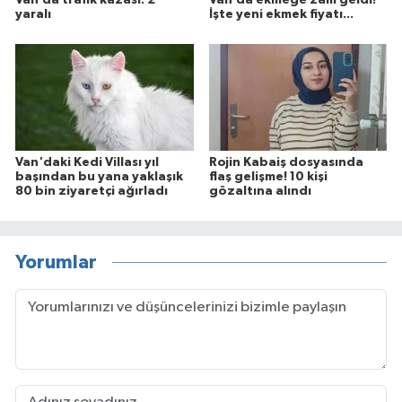
yaralı
İşte yeni ekmek fiyatı...
Van'daki Kedi Villası yıl
Rojin Kabaiş dosyasında
başından bu yana yaklaşık
flaş gelişme! 10 kişi
80 bin ziyaretçi ağırladı
gözaltına alındı
Yorumlar