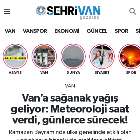
Van Nöbetçi Eczaneler
VAN
VANSPOR
EKONOMİ
GÜNCEL
SPOR
S
Van Hava Durumu
VAN Namaz Vakitleri
Van Trafik Yoğunluk Haritası
ASAYİŞ
VAN
DÜNYA
SİYASET
SPOR
VAN
Süper Lig Puan Durumu ve Fikstür
Van’a sağanak yağış
Tüm Manşetler
geliyor: Meteoroloji saat
verdi, günlerce sürecek!
Son Dakika Haberleri
Ramazan Bayramında ülke genelinde etkili olan
Haber Arşivi