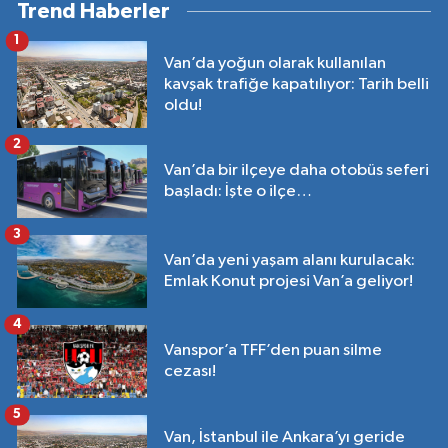
Trend Haberler
1
Van’da yoğun olarak kullanılan
kavşak trafiğe kapatılıyor: Tarih belli
oldu!
2
Van’da bir ilçeye daha otobüs seferi
başladı: İşte o ilçe…
3
Van’da yeni yaşam alanı kurulacak:
Emlak Konut projesi Van’a geliyor!
4
Vanspor’a TFF’den puan silme
cezası!
5
Van, İstanbul ile Ankara’yı geride