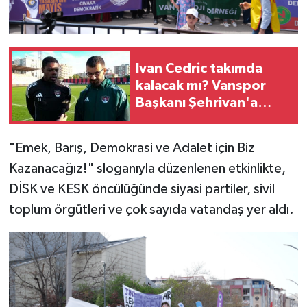
Ivan Cedric takımda
kalacak mı? Vanspor
Başkanı Şehrivan'a
açıkladı
"Emek, Barış, Demokrasi ve Adalet için Biz
Kazanacağız!" sloganıyla düzenlenen etkinlikte,
DİSK ve KESK öncülüğünde siyasi partiler, sivil
toplum örgütleri ve çok sayıda vatandaş yer aldı.