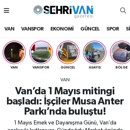
Van Nöbetçi Eczaneler
VAN
VANSPOR
EKONOMİ
GÜNCEL
SPOR
S
Van Hava Durumu
VAN Namaz Vakitleri
Van Trafik Yoğunluk Haritası
VAN
VANSPOR
GÜNCEL
ASAYİŞ
BÖLGE
VAN
Süper Lig Puan Durumu ve Fikstür
Van’da 1 Mayıs mitingi
Tüm Manşetler
başladı: İşçiler Musa Anter
Parkı’nda buluştu!
Son Dakika Haberleri
1 Mayıs Emek ve Dayanışma Günü, Van’da
Haber Arşivi