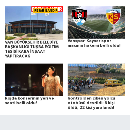
RESMİ İLANDIR
Vanspor-Kayserispor
VAN BÜYÜKŞEHİR BELEDİYE
maçının hakemi belli oldu!
BAŞKANLIĞI TUŞBA EĞİTİM
TESİSİ KABA İNŞAAT
YAPTIRACAK
Rojda konserinin yeri ve
Kontrolden çıkan yolcu
saati belli oldu!
otobüsü devrildi: 6 kişi
öldü, 22 kişi yaralandı!