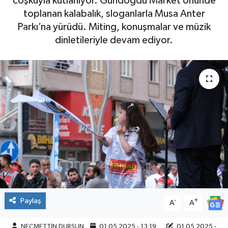
coşkuyla kutlanıyor. Gündoğdu Market önünde
toplanan kalabalık, sloganlarla Musa Anter
Parkı’na yürüdü. Miting, konuşmalar ve müzik
dinletileriyle devam ediyor.
Paylaş
-
+
A
A
NECMETTİN DURSUN
01.05.2025 - 13:19
01.05.2025 -