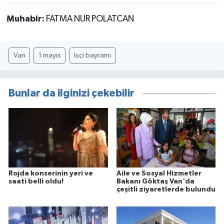
Muhabir:
FATMA NUR POLATCAN
Van
1 mayıs
Işçi bayramı
Bunlar da ilginizi çekebilir
Rojda konserinin yeri ve
Aile ve Sosyal Hizmetler
saati belli oldu!
Bakanı Göktaş Van'da
çeşitli ziyaretlerde bulundu