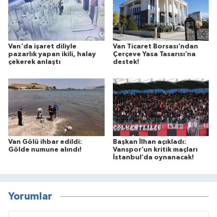
Van'da işaret diliyle
Van Ticaret Borsası’ndan
pazarlık yapan ikili, halay
Çerçeve Yasa Tasarısı’na
çekerek anlaştı
destek!
Van Gölü ihbar edildi:
Başkan İlhan açıkladı:
Gölde numune alındı!
Vanspor’un kritik maçları
İstanbul’da oynanacak!
Yorumlar