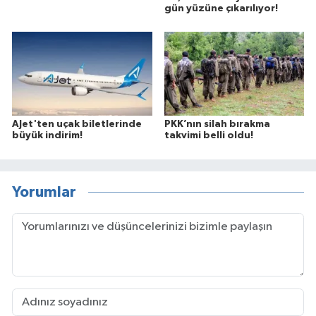
gün yüzüne çıkarılıyor!
AJet'ten uçak biletlerinde
PKK’nın silah bırakma
büyük indirim!
takvimi belli oldu!
Yorumlar