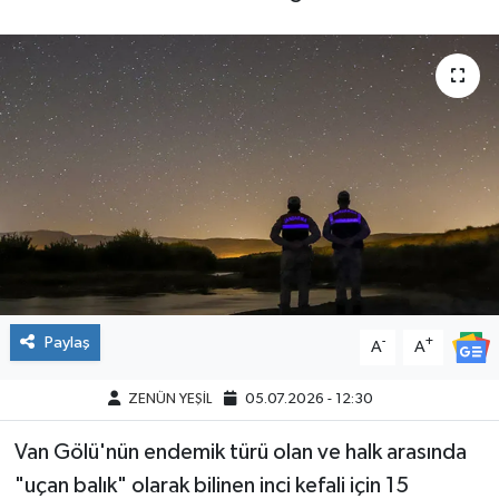
Paylaş
-
+
A
A
ZENÜN YEŞİL
05.07.2026 - 12:30
Van Gölü'nün endemik türü olan ve halk arasında
"uçan balık" olarak bilinen inci kefali için 15