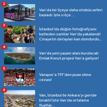
2
Van’da bir ilçeye daha otobüs seferi
başladı: İşte o ilçe…
3
İstanbul’da düğün fotoğrafçısını
katleden zanlılar Van’da yakalandı!
Cinayetin detayları kan dondurdu...
4
Van’da yeni yaşam alanı kurulacak:
Emlak Konut projesi Van’a geliyor!
5
Vanspor’a TFF’den puan silme
cezası!
6
Van, İstanbul ile Ankara’yı geride
bıraktı! İşte Van’da ortalama
fiyatlar…