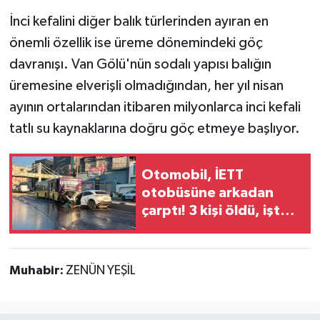
İnci kefalini diğer balık türlerinden ayıran en
önemli özellik ise üreme dönemindeki göç
davranışı. Van Gölü'nün sodalı yapısı balığın
üremesine elverişli olmadığından, her yıl nisan
ayının ortalarından itibaren milyonlarca inci kefali
tatlı su kaynaklarına doğru göç etmeye başlıyor.
Otomobil, İETT
otobüsüne arkadan
çarptı! 3 kişi öldü, işte
kazada hayatını
kaybedenlerin isimleri
Muhabir:
ZENÜN YEŞİL