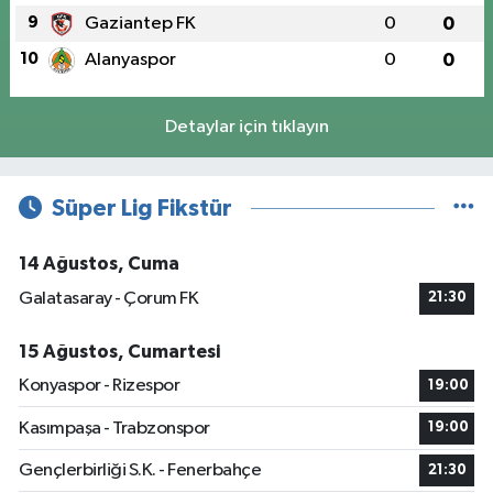
9
Gaziantep FK
0
0
10
Alanyaspor
0
0
Detaylar için tıklayın
Süper Lig Fikstür
14 Ağustos, Cuma
Galatasaray - Çorum FK
21:30
15 Ağustos, Cumartesi
Konyaspor - Rizespor
19:00
Kasımpaşa - Trabzonspor
19:00
Gençlerbirliği S.K. - Fenerbahçe
21:30