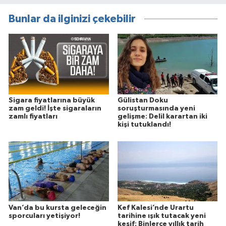
Bunlar da ilginizi çekebilir
Sigara fiyatlarına büyük
Gülistan Doku
zam geldi! İşte sigaraların
soruşturmasında yeni
zamlı fiyatları
gelişme: Delil karartan iki
kişi tutuklandı!
Van’da bu kursta geleceğin
Kef Kalesi’nde Urartu
sporcuları yetişiyor!
tarihine ışık tutacak yeni
keşif: Binlerce yıllık tarih