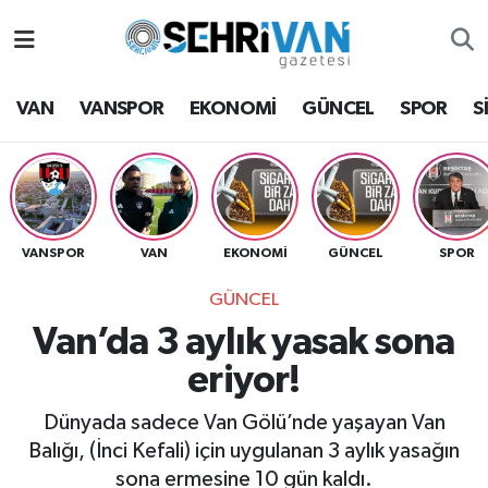
Van Nöbetçi Eczaneler
VAN
VANSPOR
EKONOMİ
GÜNCEL
SPOR
S
Van Hava Durumu
VAN Namaz Vakitleri
Van Trafik Yoğunluk Haritası
VANSPOR
VAN
EKONOMİ
GÜNCEL
SPOR
GÜNCEL
Süper Lig Puan Durumu ve Fikstür
Van’da 3 aylık yasak sona
Tüm Manşetler
eriyor!
Son Dakika Haberleri
Dünyada sadece Van Gölü’nde yaşayan Van
Balığı, (İnci Kefali) için uygulanan 3 aylık yasağın
Haber Arşivi
sona ermesine 10 gün kaldı.