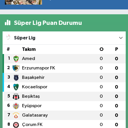
Süper Lig Puan Durumu
Süper Lig
#
Takım
O
P
1
Amed
0
0
2
Erzurumspor FK
0
0
3
Başakşehir
0
0
4
Kocaelispor
0
0
5
Beşiktaş
0
0
6
Eyüpspor
0
0
7
Galatasaray
0
0
8
Çorum FK
0
0