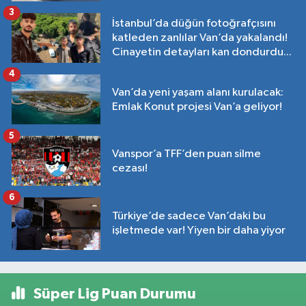
3
İstanbul’da düğün fotoğrafçısını
katleden zanlılar Van’da yakalandı!
Cinayetin detayları kan dondurdu...
4
Van’da yeni yaşam alanı kurulacak:
Emlak Konut projesi Van’a geliyor!
5
Vanspor’a TFF’den puan silme
cezası!
6
Türkiye’de sadece Van’daki bu
işletmede var! Yiyen bir daha yiyor
Süper Lig Puan Durumu