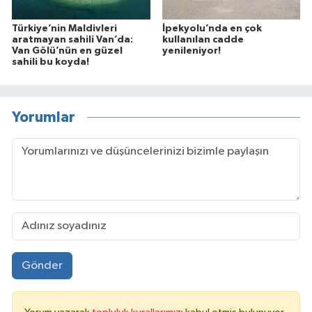
Türkiye’nin Maldivleri
İpekyolu’nda en çok
aratmayan sahili Van’da:
kullanılan cadde
Van Gölü’nün en güzel
yenileniyor!
sahili bu koyda!
Yorumlar
Gönder