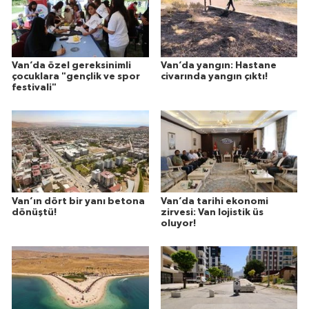
Van’da özel gereksinimli
Van’da yangın: Hastane
çocuklara "gençlik ve spor
civarında yangın çıktı!
festivali"
Van’ın dört bir yanı betona
Van’da tarihi ekonomi
dönüştü!
zirvesi: Van lojistik üs
oluyor!