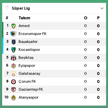
Süper Lig
#
Takım
O
P
1
Amed
0
0
2
Erzurumspor FK
0
0
3
Başakşehir
0
0
4
Kocaelispor
0
0
5
Beşiktaş
0
0
6
Eyüpspor
0
0
7
Galatasaray
0
0
8
Çorum FK
0
0
9
Gaziantep FK
0
0
10
Alanyaspor
0
0