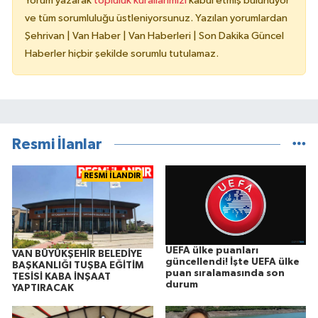
Yorum yazarak
topluluk kurallarımızı
kabul etmiş bulunuyor
ve tüm sorumluluğu üstleniyorsunuz. Yazılan yorumlardan
Şehrivan | Van Haber | Van Haberleri | Son Dakika Güncel
Haberler hiçbir şekilde sorumlu tutulamaz.
Resmi İlanlar
RESMİ İLANDIR
UEFA ülke puanları
VAN BÜYÜKŞEHİR BELEDİYE
güncellendi! İşte UEFA ülke
BAŞKANLIĞI TUŞBA EĞİTİM
puan sıralamasında son
TESİSİ KABA İNŞAAT
durum
YAPTIRACAK