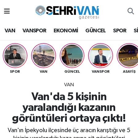
Van Nöbetçi Eczaneler
VAN
VANSPOR
EKONOMİ
GÜNCEL
SPOR
S
Van Hava Durumu
VAN Namaz Vakitleri
Van Trafik Yoğunluk Haritası
SPOR
VAN
GÜNCEL
VANSPOR
ASAYİŞ
VAN
Süper Lig Puan Durumu ve Fikstür
Van'da 5 kişinin
Tüm Manşetler
yaralandığı kazanın
görüntüleri ortaya çıktı!
Son Dakika Haberleri
Van'ın İpekyolu ilçesinde üç aracın karıştığı ve 5
Haber Arşivi