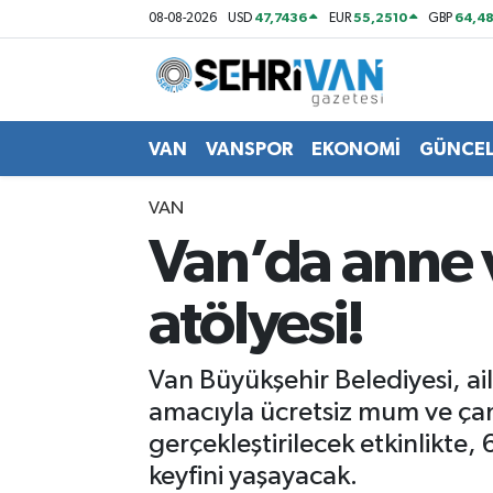
47,7436
55,2510
64,48
08-08-2026
USD
EUR
GBP
Van Nöbetçi Eczaneler
Van Hava Durumu
VAN
VANSPOR
EKONOMİ
GÜNCE
VAN Namaz Vakitleri
VAN
Van’da anne v
Van Trafik Yoğunluk Haritası
atölyesi!
Süper Lig Puan Durumu ve Fikstür
Tüm Manşetler
Van Büyükşehir Belediyesi, ail
amacıyla ücretsiz mum ve çan
Son Dakika Haberleri
gerçekleştirilecek etkinlikte,
keyfini yaşayacak.
Haber Arşivi