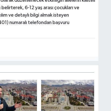
larak düzenlenecek etkinliğin ailelerin kaliteli
belirterek, 6-12 yaş arası çocukları ve
lım ve detaylı bilgi almak isteyen
401) numaralı telefondan başvuru