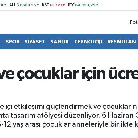
11
6660.55
13.779
64.959,79
ALTIN
BİST
BTC
Fot
L
SPOR
SİYASET
SAĞLIK
TEKNOLOJİ
RESMİ İLAN
e çocuklar için ücre
e içi etkileşimi güçlendirmek ve çocukların 
ta tasarım atölyesi düzenliyor. 6 Haziran
 6-12 yaş arası çocuklar anneleriyle birlikt