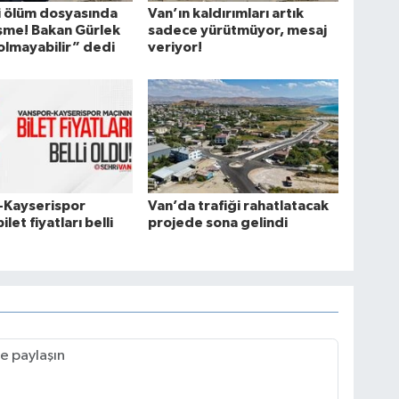
i ölüm dosyasında
Van’ın kaldırımları artık
işme! Bakan Gürlek
sadece yürütmüyor, mesaj
 olmayabilir” dedi
veriyor!
-Kayserispor
Van’da trafiği rahatlatacak
ilet fiyatları belli
projede sona gelindi