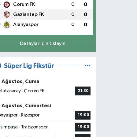
8
Çorum FK
0
0
9
Gaziantep FK
0
0
0
Alanyaspor
0
0
Detaylar için tıklayın
Süper Lig Fikstür
4 Ağustos, Cuma
latasaray - Çorum FK
21:30
5 Ağustos, Cumartesi
nyaspor - Rizespor
19:00
sımpaşa - Trabzonspor
19:00