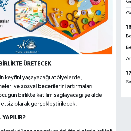
Ge
Ga
1
Ba
Be
Am
BİRLİKTE ÜRETECEK
1
in keyfini yaşayacağı atölyelerde,
Sa
rmeleri ve sosyal becerilerini artırmaları
ocuğun birlikte katılım sağlayacağı şekilde
tsiz olarak gerçekleştirilecek.
 YAPILIR?