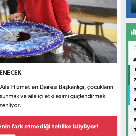
LENECEK
ile Hizmetleri Dairesi Başkanlığı, çocukların
ı sunmak ve aile içi etkileşimi güçlendirmek
zenliyor.
nin fark etmediği tehlike büyüyor!