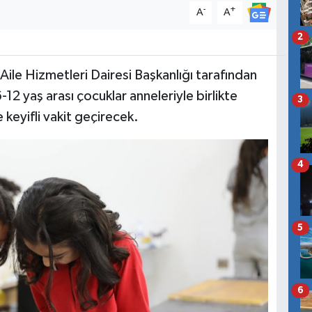
-
+
A
A
2
Aile Hizmetleri Dairesi Başkanlığı tarafından
12 yaş arası çocuklar anneleriyle birlikte
3
keyifli vakit geçirecek.
4
5
6