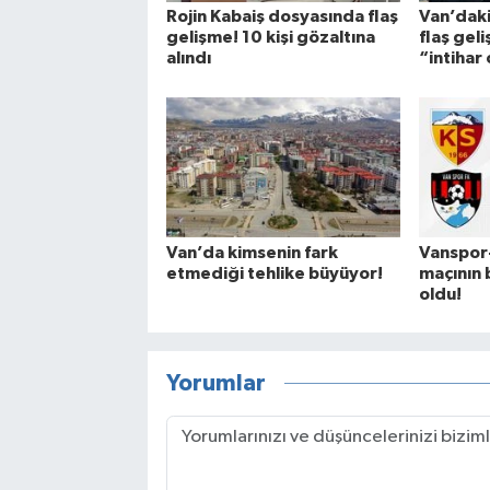
Rojin Kabaiş dosyasında flaş
Van’dak
gelişme! 10 kişi gözaltına
flaş gel
alındı
“intihar
Van’da kimsenin fark
Vanspor
etmediği tehlike büyüyor!
maçının b
oldu!
Yorumlar