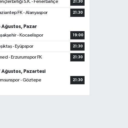
nçlerbirliği S.K. - Fenerbahçe
21:30
ziantep FK - Alanyaspor
21:30
6 Ağustos, Pazar
şakşehir - Kocaelispor
19:00
şiktaş - Eyüpspor
21:30
ed - Erzurumspor FK
21:30
7 Ağustos, Pazartesi
msunspor - Göztepe
21:30