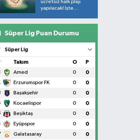
ücretsiz halk plajı
yapılacak! İşte
plajların yapılacağı
noktalar…
Süper Lig Puan Durumu
Süper Lig
#
Takım
O
P
1
Amed
0
0
2
Erzurumspor FK
0
0
3
Başakşehir
0
0
4
Kocaelispor
0
0
5
Beşiktaş
0
0
6
Eyüpspor
0
0
7
Galatasaray
0
0