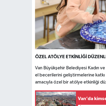
ÖZEL ATÖLYE ETKİNLİĞİ DÜZEN
Van Büyükşehir Belediyesi Kadın ve A
el becerilerini geliştirmelerine katk
amacıyla özel bir atölye etkinliği dü
Van’da kimse