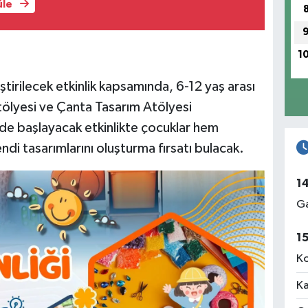
üle
1
irilecek etkinlik kapsamında, 6-12 yaş arası
tölyesi ve Çanta Tasarım Atölyesi
’de başlayacak etkinlikte çocuklar hem
di tasarımlarını oluşturma fırsatı bulacak.
1
Ga
1
Ko
Ka