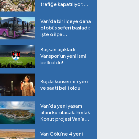
trafiğe kapatılıyor:
Tarih belli oldu!
Van’da bir ilçeye daha
otobüs seferi başladı:
İşte o ilçe…
Başkan açıkladı:
Vanspor’un yeni ismi
belli oldu!
Rojda konserinin yeri
ve saati belli oldu!
Van’da yeni yaşam
alanı kurulacak: Emlak
Konut projesi Van’a
geliyor!
Van Gölü’ne 4 yeni