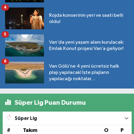
4
Rojda konserinin yeri ve saati belli
oldu!
5
Van’da yeni yaşam alanı kurulacak:
Emlak Konut projesi Van’a geliyor!
6
Van Gölü’ne 4 yeni ücretsiz halk
plajı yapılacak! İşte plajların
yapılacağı noktalar…
Süper Lig Puan Durumu
Süper Lig
#
Takım
O
P