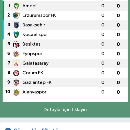
1
Amed
0
0
2
Erzurumspor FK
0
0
3
Başakşehir
0
0
4
Kocaelispor
0
0
5
Beşiktaş
0
0
6
Eyüpspor
0
0
7
Galatasaray
0
0
8
Çorum FK
0
0
9
Gaziantep FK
0
0
10
Alanyaspor
0
0
Detaylar için tıklayın