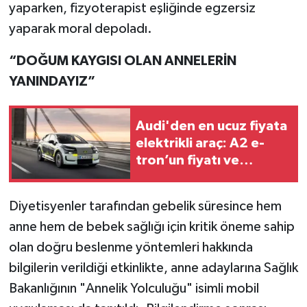
yaparken, fizyoterapist eşliğinde egzersiz
yaparak moral depoladı.
“DOĞUM KAYGISI OLAN ANNELERİN
YANINDAYIZ”
Audi'den en ucuz fiyata
elektrikli araç: A2 e-
tron’un fiyatı ve
özellikleri belli oldu!
Diyetisyenler tarafından gebelik süresince hem
anne hem de bebek sağlığı için kritik öneme sahip
olan doğru beslenme yöntemleri hakkında
bilgilerin verildiği etkinlikte, anne adaylarına Sağlık
Bakanlığının "Annelik Yolculuğu" isimli mobil