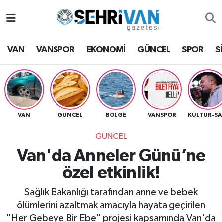
Van Nöbetçi Eczaneler
VAN
VANSPOR
EKONOMİ
GÜNCEL
SPOR
S
Van Hava Durumu
VAN Namaz Vakitleri
Van Trafik Yoğunluk Haritası
VAN
GÜNCEL
BÖLGE
VANSPOR
K
GÜNCEL
Süper Lig Puan Durumu ve Fikstür
Van'da Anneler Günü’ne
Tüm Manşetler
özel etkinlik!
Son Dakika Haberleri
Sağlık Bakanlığı tarafından anne ve bebek
ölümlerini azaltmak amacıyla hayata geçirilen
Haber Arşivi
"Her Gebeye Bir Ebe" projesi kapsamında Van'da