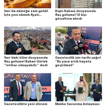
Van’da ekmeğe zam geldi!
Rojin Kabaiş dosyasında
İşte yeni ekmek fiyatı...
flaş gelişme! 10 kişi
gözaltına alındı
Van’daki ölüm dosyasında
Gazetecilik için tarihi çağrı!
flaş gelişme! Bakan Gürlek
“Bu yasa artık hayata
“intihar olmayabilir” dedi
geçirilmeli”
Gazetecilikte yeni dönem
Mekke Savunma Anlaşması