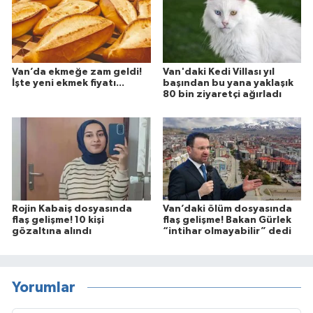
Van’da ekmeğe zam geldi!
Van'daki Kedi Villası yıl
İşte yeni ekmek fiyatı...
başından bu yana yaklaşık
80 bin ziyaretçi ağırladı
Rojin Kabaiş dosyasında
Van’daki ölüm dosyasında
flaş gelişme! 10 kişi
flaş gelişme! Bakan Gürlek
gözaltına alındı
“intihar olmayabilir” dedi
Yorumlar