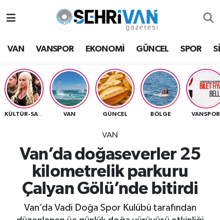
Van Nöbetçi Eczaneler
VAN
VANSPOR
EKONOMİ
GÜNCEL
SPOR
S
Van Hava Durumu
VAN Namaz Vakitleri
Van Trafik Yoğunluk Haritası
VAN
GÜNCEL
BÖLGE
VANSPO
KÜLTÜR-SANAT
VAN
Süper Lig Puan Durumu ve Fikstür
Van’da doğaseverler 25
Tüm Manşetler
kilometrelik parkuru
Çalyan Gölü’nde bitirdi
Son Dakika Haberleri
Van’da Vadi Doğa Spor Kulübü tarafından
Haber Arşivi