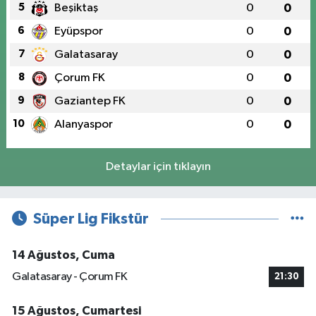
5
Beşiktaş
0
0
6
Eyüpspor
0
0
7
Galatasaray
0
0
8
Çorum FK
0
0
9
Gaziantep FK
0
0
10
Alanyaspor
0
0
Detaylar için tıklayın
Süper Lig Fikstür
14 Ağustos, Cuma
Galatasaray - Çorum FK
21:30
15 Ağustos, Cumartesi