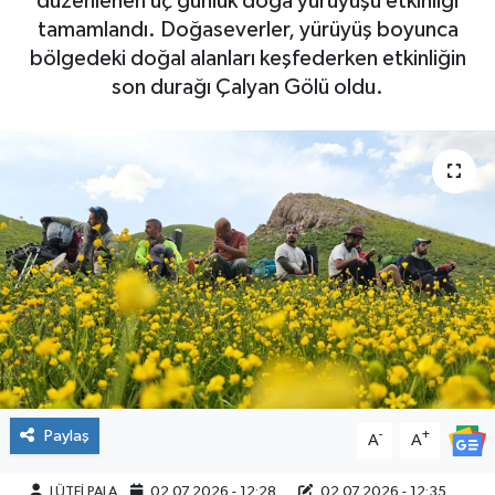
düzenlenen üç günlük doğa yürüyüşü etkinliği
tamamlandı. Doğaseverler, yürüyüş boyunca
bölgedeki doğal alanları keşfederken etkinliğin
son durağı Çalyan Gölü oldu.
Paylaş
-
+
A
A
LÜTFİ PALA
02.07.2026 - 12:28
02.07.2026 - 12:35