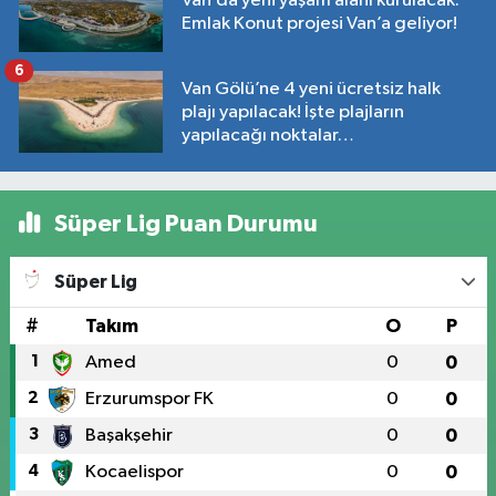
Van’da yeni yaşam alanı kurulacak:
Emlak Konut projesi Van’a geliyor!
6
Van Gölü’ne 4 yeni ücretsiz halk
plajı yapılacak! İşte plajların
yapılacağı noktalar…
Süper Lig Puan Durumu
Süper Lig
#
Takım
O
P
1
Amed
0
0
2
Erzurumspor FK
0
0
3
Başakşehir
0
0
4
Kocaelispor
0
0