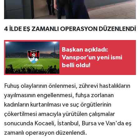
4 İLDE EŞ ZAMANLI OPERASYON DÜZENLENDİ
Başkan açıkladı:
Vanspor’un yeni ismi
belli oldu!
Fuhuş olaylarının önlenmesi, zührevi hastalıkların
yayılmasının engellenmesi, fuhşa zorlanan
kadınların kurtarılması ve suç örgütlerinin
çökertilmesi amacıyla yürütülen çalışmalar
sonucunda Kocaeli, İstanbul, Bursa ve Van'da eş
zamanlı operasyon düzenlendi.