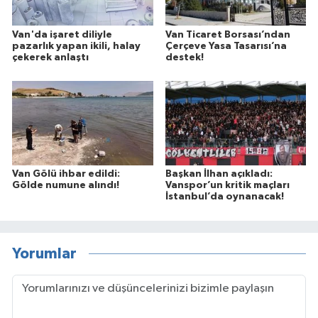
Van'da işaret diliyle
Van Ticaret Borsası’ndan
pazarlık yapan ikili, halay
Çerçeve Yasa Tasarısı’na
çekerek anlaştı
destek!
Van Gölü ihbar edildi:
Başkan İlhan açıkladı:
Gölde numune alındı!
Vanspor’un kritik maçları
İstanbul’da oynanacak!
Yorumlar