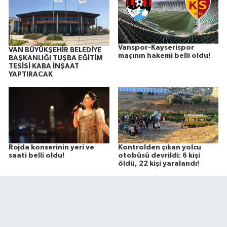
Vanspor-Kayserispor
VAN BÜYÜKŞEHİR BELEDİYE
maçının hakemi belli oldu!
BAŞKANLIĞI TUŞBA EĞİTİM
TESİSİ KABA İNŞAAT
YAPTIRACAK
Rojda konserinin yeri ve
Kontrolden çıkan yolcu
saati belli oldu!
otobüsü devrildi: 6 kişi
öldü, 22 kişi yaralandı!