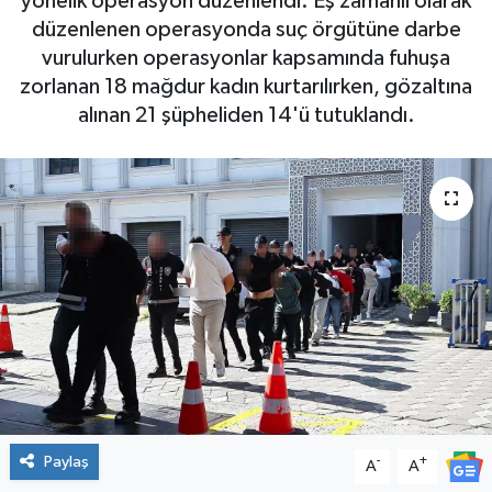
yönelik operasyon düzenlendi. Eş zamanlı olarak
düzenlenen operasyonda suç örgütüne darbe
vurulurken operasyonlar kapsamında fuhuşa
zorlanan 18 mağdur kadın kurtarılırken, gözaltına
alınan 21 şüpheliden 14'ü tutuklandı.
Paylaş
-
+
A
A