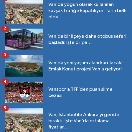
Van’da yoğun olarak kullanılan
kavşak trafiğe kapatılıyor: Tarih belli
oldu!
2
Van’da bir ilçeye daha otobüs seferi
başladı: İşte o ilçe…
3
Van’da yeni yaşam alanı kurulacak:
Emlak Konut projesi Van’a geliyor!
4
Vanspor’a TFF’den puan silme
cezası!
5
Van, İstanbul ile Ankara’yı geride
bıraktı! İşte Van’da ortalama
fiyatlar…