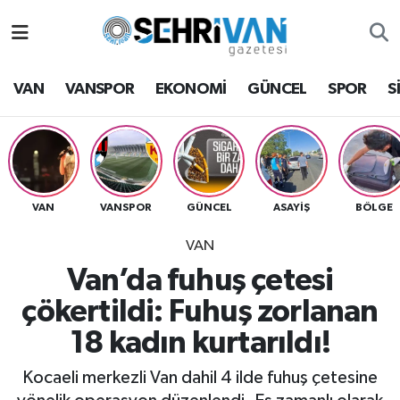
Van Nöbetçi Eczaneler
VAN
VANSPOR
EKONOMİ
GÜNCEL
SPOR
S
Van Hava Durumu
VAN Namaz Vakitleri
Van Trafik Yoğunluk Haritası
VAN
VANSPOR
GÜNCEL
ASAYİŞ
BÖLGE
VAN
Süper Lig Puan Durumu ve Fikstür
Van’da fuhuş çetesi
Tüm Manşetler
çökertildi: Fuhuş zorlanan
18 kadın kurtarıldı!
Son Dakika Haberleri
Kocaeli merkezli Van dahil 4 ilde fuhuş çetesine
Haber Arşivi