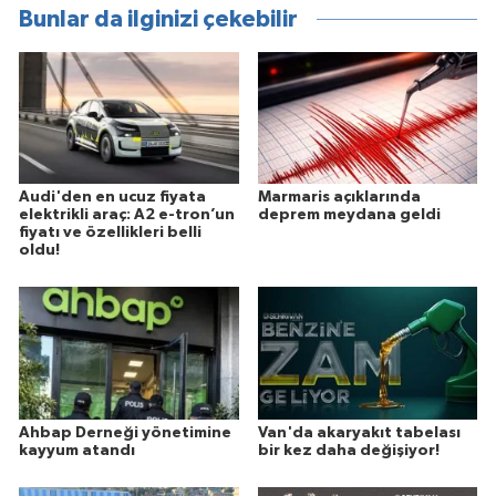
Bunlar da ilginizi çekebilir
Audi'den en ucuz fiyata
Marmaris açıklarında
elektrikli araç: A2 e-tron’un
deprem meydana geldi
fiyatı ve özellikleri belli
oldu!
Ahbap Derneği yönetimine
Van'da akaryakıt tabelası
kayyum atandı
bir kez daha değişiyor!