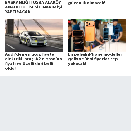
BAŞKANLIĞI TUŞBA ALAKÖY
güvenlik alınacak!
ANADOLU LİSESİ ONARIM İŞİ
YAPTIRACAK
Audi'den en ucuz fiyata
En pahalı iPhone modelleri
elektrikli araç: A2 e-tron’un
geliyor: Yeni fiyatlar cep
fiyatı ve özellikleri belli
yakacak!
oldu!