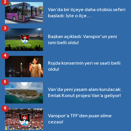
2
Van’da bir ilçeye daha otobüs seferi
başladı: İşte o ilçe…
3
Başkan açıkladı: Vanspor’un yeni
ismi belli oldu!
4
Rojda konserinin yeri ve saati belli
oldu!
5
Van’da yeni yaşam alanı kurulacak:
Emlak Konut projesi Van’a geliyor!
6
Vanspor’a TFF’den puan silme
cezası!