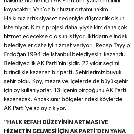
halkımız hizmet için AK Parti’den yana tercihini
koyacaktır. Van’da bir huzur ortamı hakim.
Halkımız artık siyaset nedeniyle düşmanlık olsun
istemiyor. Kimin projesi daha iyiyse kim daha çok
hizmet edecekse o olsun istiyor. İktidarın elindeki
belediyeler daha iyi hizmet veriyor. Recep Tayyip
Erdoğan 1994’de İstanbul belediyesini kazandı.
Belediyecilik AK Parti’nin işidir. 22 yıldır seçimi
birincilikle kazanan bir parti. Şehirlerimiz büyük
şehir oldu. Köy, mezra ve ilçelerde de büyükşehir
için oy kullanıyorlar. 13 ilçenin birçoğunu AK Parti
kazanacak. Ancak sınır bölgelerindeki köylerde
AK Parti’ye az oy çıkıyor.
"HALK REFAH DÜZEYİNİN ARTMASI VE
HİZMETİN GELMESİ İÇİN AK PARTİ’DEN YANA