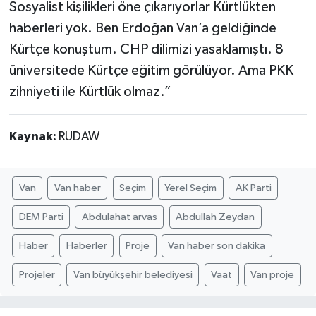
Sosyalist kişilikleri öne çıkarıyorlar Kürtlükten
haberleri yok. Ben Erdoğan Van’a geldiğinde
Kürtçe konuştum. CHP dilimizi yasaklamıştı. 8
üniversitede Kürtçe eğitim görülüyor. Ama PKK
zihniyeti ile Kürtlük olmaz.”
Kaynak:
RUDAW
Van
Van haber
Seçim
Yerel Seçim
AK Parti
DEM Parti
Abdulahat arvas
Abdullah Zeydan
Haber
Haberler
Proje
Van haber son dakika
Projeler
Van büyükşehir belediyesi
Vaat
Van proje