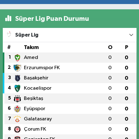
Süper Lig Puan Durumu
Süper Lig
#
Takım
O
P
1
Amed
0
0
2
Erzurumspor FK
0
0
3
Başakşehir
0
0
4
Kocaelispor
0
0
5
Beşiktaş
0
0
6
Eyüpspor
0
0
7
Galatasaray
0
0
8
Çorum FK
0
0