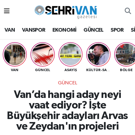
Van Nöbetçi Eczaneler
VAN
VANSPOR
EKONOMİ
GÜNCEL
SPOR
S
Van Hava Durumu
VAN Namaz Vakitleri
Van Trafik Yoğunluk Haritası
VAN
GÜNCEL
ASAYİŞ
BÖLGE
KÜLTÜR-SANAT
GÜNCEL
Süper Lig Puan Durumu ve Fikstür
Van’da hangi aday neyi
Tüm Manşetler
vaat ediyor? İşte
Büyükşehir adayları Arvas
Son Dakika Haberleri
ve Zeydan'ın projeleri
Haber Arşivi