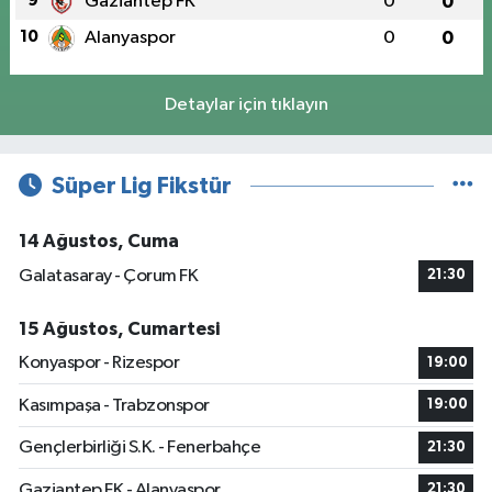
9
Gaziantep FK
0
0
10
Alanyaspor
0
0
Detaylar için tıklayın
Süper Lig Fikstür
14 Ağustos, Cuma
Galatasaray - Çorum FK
21:30
15 Ağustos, Cumartesi
Konyaspor - Rizespor
19:00
Kasımpaşa - Trabzonspor
19:00
Gençlerbirliği S.K. - Fenerbahçe
21:30
Gaziantep FK - Alanyaspor
21:30