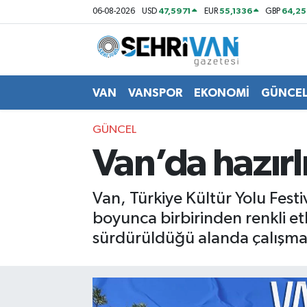
47,5971
55,1336
64,2
06-08-2026
USD
EUR
GBP
Van Nöbetçi Eczaneler
Van Hava Durumu
VAN
VANSPOR
EKONOMİ
GÜNCE
VAN Namaz Vakitleri
GÜNCEL
Van’da hazır
Van Trafik Yoğunluk Haritası
Süper Lig Puan Durumu ve Fikstür
Van, Türkiye Kültür Yolu Fes
boyunca birbirinden renkli etk
Tüm Manşetler
sürdürüldüğü alanda çalışmal
Son Dakika Haberleri
Haber Arşivi