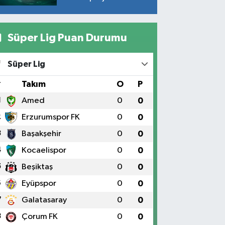
geliyor!
Süper Lig Puan Durumu
Süper Lig
#
Takım
O
P
1
Amed
0
0
2
Erzurumspor FK
0
0
3
Başakşehir
0
0
4
Kocaelispor
0
0
5
Beşiktaş
0
0
6
Eyüpspor
0
0
7
Galatasaray
0
0
8
Çorum FK
0
0