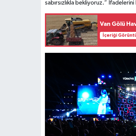
sabırsızlıkla bekliyoruz.” İfadelerini 
Van Gölü Hav
İçeriği Görünt