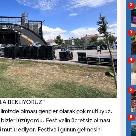
2
3
4
5
KLA BEKLİYORUZ”
 ilimizde olması gençler olarak çok mutluyuz.
6
bizleri üzüyordu. Festivalin ücretsiz olması
zi mutlu ediyor. Festivali günün gelmesini