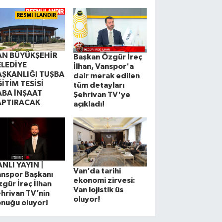
RESMİ İLANDIR
AN BÜYÜKŞEHİR
Başkan Özgür İreç
ELEDİYE
İlhan, Vanspor'a
AŞKANLIĞI TUŞBA
dair merak edilen
İTİM TESİSİ
tüm detayları
ABA İNŞAAT
Şehrivan TV'ye
APTIRACAK
açıkladı!
NLI YAYIN |
Van’da tarihi
nspor Başkanı
ekonomi zirvesi:
gür İreç İlhan
Van lojistik üs
hrivan TV’nin
oluyor!
nuğu oluyor!