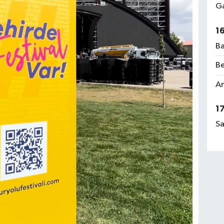
Ga
1
Ba
Be
Am
1
Sa