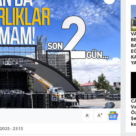
V
B
B
EĞ
K
Y
CA
Va
Öz
-
+
A
A
Şe
ko
2025 - 23:13