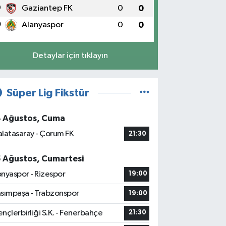
9
Gaziantep FK
0
0
0
Alanyaspor
0
0
Detaylar için tıklayın
Süper Lig Fikstür
4 Ağustos, Cuma
latasaray - Çorum FK
21:30
5 Ağustos, Cumartesi
nyaspor - Rizespor
19:00
sımpaşa - Trabzonspor
19:00
nçlerbirliği S.K. - Fenerbahçe
21:30