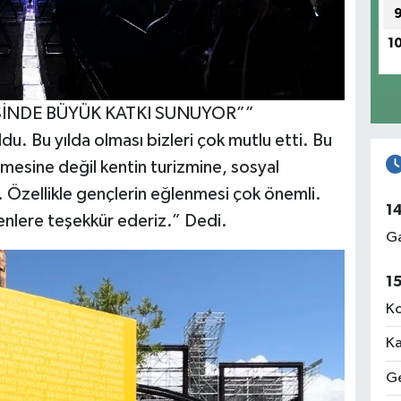
1
SİNDE BÜYÜK KATKI SUNUYOR””
du. Bu yılda olması bizleri çok mutlu etti. Bu
mesine değil kentin turizmine, sosyal
. Özellikle gençlerin eğlenmesi çok önemli.
1
lere teşekkür ederiz.” Dedi.
Ga
1
Ko
Ka
Ge