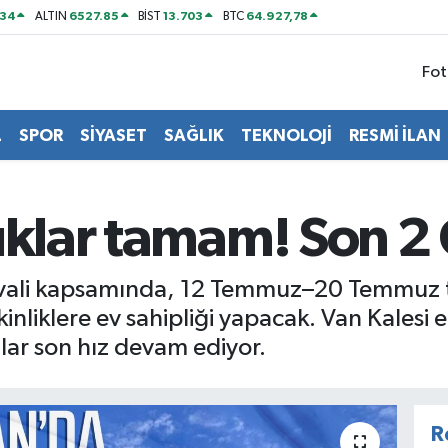
534
6527.85
13.703
64.927,78
ALTIN
BİST
BTC
Fot
L
SPOR
SİYASET
SAĞLIK
TEKNOLOJİ
RESMİ İLAN
lıklar tamam! Son 
tivali kapsamında, 12 Temmuz–20 Temmuz t
inliklere ev sahipliği yapacak. Van Kalesi e
ar son hız devam ediyor.
R