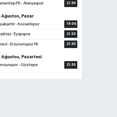
ziantep FK - Alanyaspor
21:30
6 Ağustos, Pazar
şakşehir - Kocaelispor
19:00
şiktaş - Eyüpspor
21:30
ed - Erzurumspor FK
21:30
7 Ağustos, Pazartesi
msunspor - Göztepe
21:30