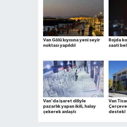
Van Gölü kıyısına yeni seyir
Rojda ko
noktası yapıldı!
saati bel
Van'da işaret diliyle
Van Tica
pazarlık yapan ikili, halay
Çerçeve 
çekerek anlaştı
destek!