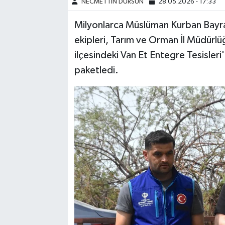
NECMETTİN DURSUN
28.05.2026 - 17:33
Milyonlarca Müslüman Kurban Bayra
ekipleri, Tarım ve Orman İl Müdürl
ilçesindeki Van Et Entegre Tesisleri
paketledi.