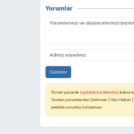
Yorumlar
Gönder
Yorum yazarak
topluluk kurallarımızı
kabul e
Yazılan yorumlardan Şehrivan | Van Haber |
şekilde sorumlu tutulamaz.