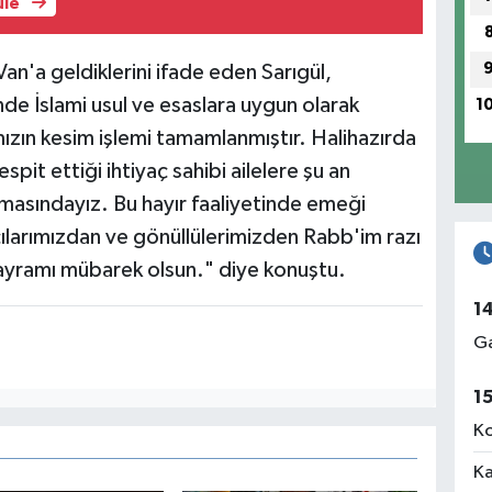
üle
Van'a geldiklerini ifade eden Sarıgül,
de İslami usul ve esaslara uygun olarak
1
rımızın kesim işlemi tamamlanmıştır. Halihazırda
spit ettiği ihtiyaç sahibi ailelere şu an
amasındayız. Bu hayır faaliyetinde emeği
ılarımızdan ve gönüllülerimizden Rabb'im razı
ayramı mübarek olsun." diye konuştu.
1
Ga
1
Ko
Ka