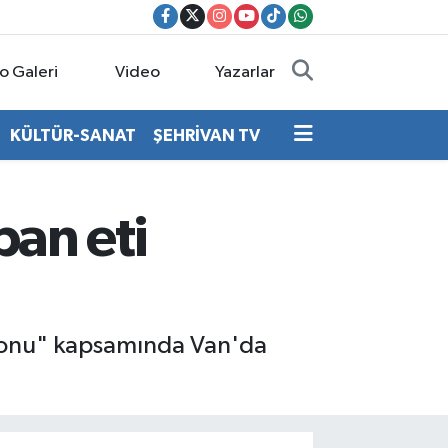
o Galeri
Video
Yazarlar
KÜLTÜR-SANAT
ŞEHRİVAN TV
ban eti
syonu" kapsamında Van'da