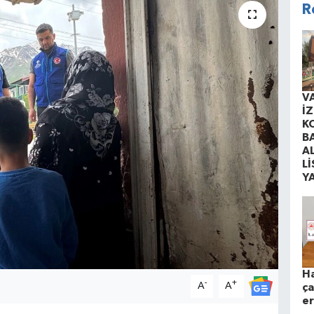
R
V
İ
K
B
A
Lİ
Y
Ha
-
+
A
A
ça
er