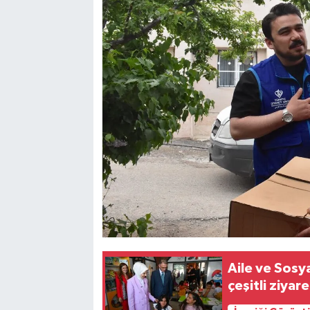
Aile ve Sosy
çeşitli ziya