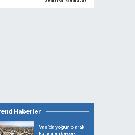
rend Haberler
Van’da yoğun olarak
kullanılan kavşak