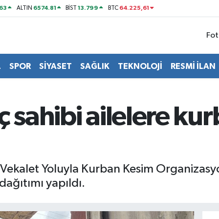
63
6574.81
13.799
64.225,61
ALTIN
BİST
BTC
Fot
L
SPOR
SİYASET
SAĞLIK
TEKNOLOJİ
RESMİ İLAN
 sahibi ailelere kur
, "Vekalet Yoluyla Kurban Kesim Organiza
 dağıtımı yapıldı.