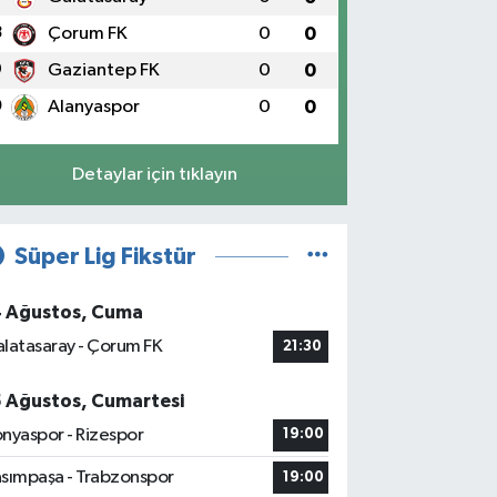
8
Çorum FK
0
0
9
Gaziantep FK
0
0
0
Alanyaspor
0
0
Detaylar için tıklayın
Süper Lig Fikstür
4 Ağustos, Cuma
latasaray - Çorum FK
21:30
5 Ağustos, Cumartesi
nyaspor - Rizespor
19:00
sımpaşa - Trabzonspor
19:00