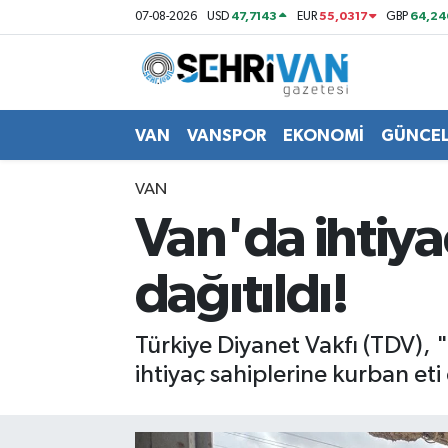
47,7143
55,0317
64,24
07-08-2026
USD
EUR
GBP
Van Nöbetçi Eczaneler
Van Hava Durumu
VAN
VANSPOR
EKONOMİ
GÜNCE
VAN Namaz Vakitleri
VAN
Van'da ihtiyaç
Van Trafik Yoğunluk Haritası
dağıtıldı!
Süper Lig Puan Durumu ve Fikstür
Tüm Manşetler
Türkiye Diyanet Vakfı (TDV)
ihtiyaç sahiplerine kurban eti
Son Dakika Haberleri
Haber Arşivi