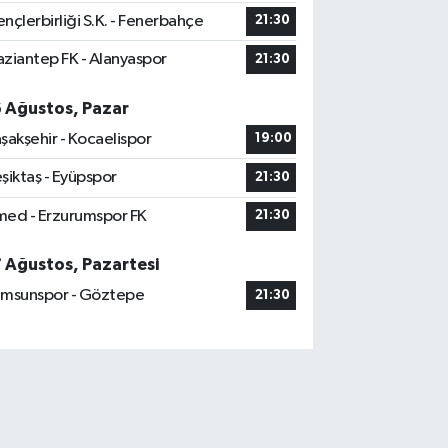
nçlerbirliği S.K. - Fenerbahçe
21:30
ziantep FK - Alanyaspor
21:30
6 Ağustos, Pazar
şakşehir - Kocaelispor
19:00
şiktaş - Eyüpspor
21:30
ed - Erzurumspor FK
21:30
7 Ağustos, Pazartesi
msunspor - Göztepe
21:30