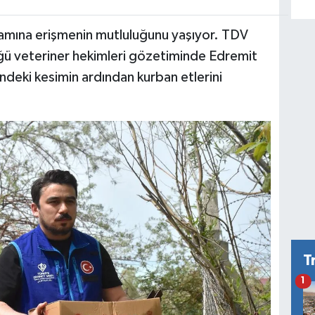
mına erişmenin mutluluğunu yaşıyor. TDV
üğü veteriner hekimleri gözetiminde Edremit
'ndeki kesimin ardından kurban etlerini
T
1