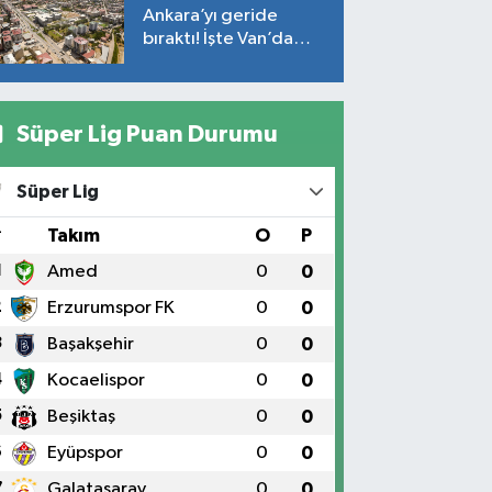
Ankara’yı geride
bıraktı! İşte Van’da
ortalama fiyatlar…
Süper Lig Puan Durumu
Süper Lig
#
Takım
O
P
1
Amed
0
0
2
Erzurumspor FK
0
0
3
Başakşehir
0
0
4
Kocaelispor
0
0
5
Beşiktaş
0
0
6
Eyüpspor
0
0
7
Galatasaray
0
0