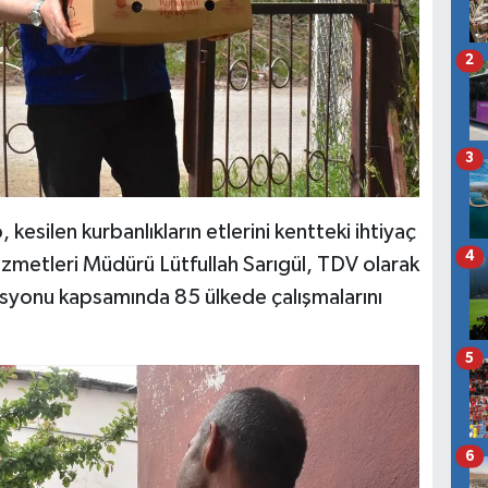
2
3
 kesilen kurbanlıkların etlerini kentteki ihtiyaç
4
zmetleri Müdürü Lütfullah Sarıgül, TDV olarak
syonu kapsamında 85 ülkede çalışmalarını
5
6