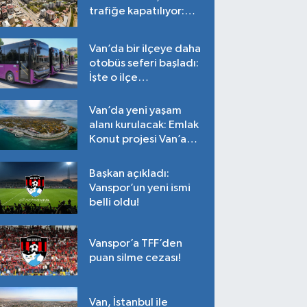
trafiğe kapatılıyor:
Tarih belli oldu!
Van’da bir ilçeye daha
otobüs seferi başladı:
İşte o ilçe…
Van’da yeni yaşam
alanı kurulacak: Emlak
Konut projesi Van’a
geliyor!
Başkan açıkladı:
Vanspor’un yeni ismi
belli oldu!
Vanspor’a TFF’den
puan silme cezası!
Van, İstanbul ile