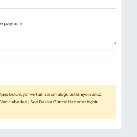
tmiş bulunuyor ve tüm sorumluluğu üstleniyorsunuz.
 Van Haberleri | Son Dakika Güncel Haberler hiçbir