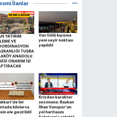
esmi İlanlar
RESMİ İLANDIR
Van Gölü kıyısına
AN YATIRIM
yeni seyir noktası
ZLEME VE
yapıldı!
OORDİNASYON
AŞKANLIĞI TUŞBA
LAKÖY ANADOLU
SESİ ONARIM İŞİ
APTIRACAK
Krizden karakter
sezonuna: Başkan
kkari’de bir
İlhan Vanspor’un
ntada kilolarca
yol haritasını
oin ele geçirildi!
Şehrivan’a anlattı!