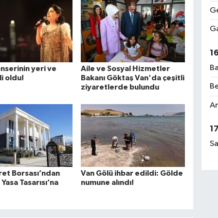
Ge
Ga
1
Ba
nserinin yeri ve
Aile ve Sosyal Hizmetler
li oldu!
Bakanı Göktaş Van'da çeşitli
Be
ziyaretlerde bulundu
Am
1
Sa
ret Borsası’ndan
Van Gölü ihbar edildi: Gölde
Yasa Tasarısı’na
numune alındı!