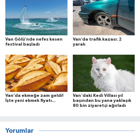
Van Gölü’nde nefes kesen
Van’da trafik kazası: 2
festival başladı
yaralı
Van’da ekmeğe zam geldi!
Van'daki Kedi Villası yıl
İşte yeni ekmek fiyatı...
başından bu yana yaklaşık
80 bin ziyaretçi ağırladı
Yorumlar