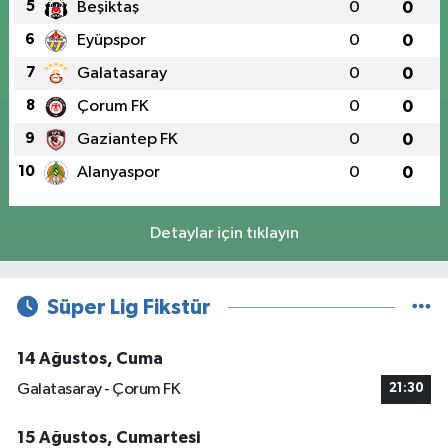
5
Beşiktaş
0
0
6
Eyüpspor
0
0
7
Galatasaray
0
0
8
Çorum FK
0
0
9
Gaziantep FK
0
0
10
Alanyaspor
0
0
Detaylar için tıklayın
Süper Lig Fikstür
14 Ağustos, Cuma
Galatasaray - Çorum FK
21:30
15 Ağustos, Cumartesi