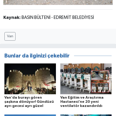
Kaynak:
BASIN BÜLTENİ - EDREMİT BELEDİYESİ
Van
Bunlar da ilginizi çekebilir
Van’da burayı gören
Van Eğitim ve Araştırma
şaşkına dönüyor! Gündüzü
Hastanesi’ne 20 yeni
ayrı gecesi ayrı güzel
ventilatör kazandırıldı