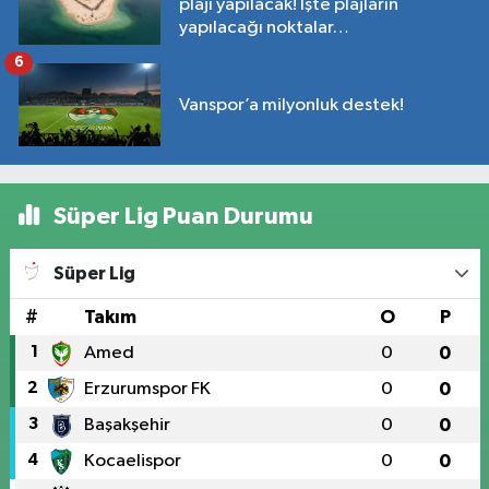
plajı yapılacak! İşte plajların
yapılacağı noktalar…
6
Vanspor’a milyonluk destek!
Süper Lig Puan Durumu
Süper Lig
#
Takım
O
P
1
Amed
0
0
2
Erzurumspor FK
0
0
3
Başakşehir
0
0
4
Kocaelispor
0
0