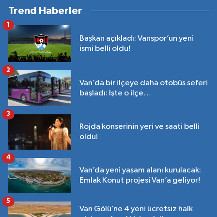
Trend Haberler
1
Başkan açıkladı: Vanspor’un yeni
ismi belli oldu!
2
Van’da bir ilçeye daha otobüs seferi
başladı: İşte o ilçe…
3
Rojda konserinin yeri ve saati belli
oldu!
4
Van’da yeni yaşam alanı kurulacak:
Emlak Konut projesi Van’a geliyor!
5
Van Gölü’ne 4 yeni ücretsiz halk