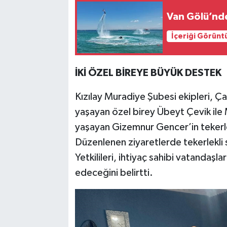
Van Gölü’nde
İçeriği Görünt
İKİ ÖZEL BİREYE BÜYÜK DESTEK
Kızılay Muradiye Şubesi ekipleri, Ça
yaşayan özel birey Übeyt Çevik ile 
yaşayan Gizemnur Gencer’in tekerlekl
Düzenlenen ziyaretlerde tekerlekli s
Yetkilileri, ihtiyaç sahibi vatandaşl
edeceğini belirtti.