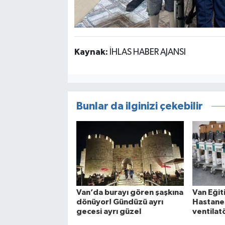
Kaynak:
İHLAS HABER AJANSI
Bunlar da ilginizi çekebilir
Van’da burayı gören şaşkına
Van Eğit
dönüyor! Gündüzü ayrı
Hastanes
gecesi ayrı güzel
ventilat