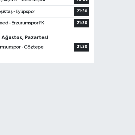
şiktaş - Eyüpspor
21:30
ed - Erzurumspor FK
21:30
7 Ağustos, Pazartesi
msunspor - Göztepe
21:30