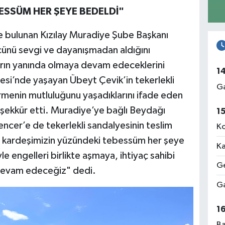
ESSÜM HER ŞEYE BEDELDİ"
 bulunan Kızılay Muradiye Şube Başkanı
ücünü sevgi ve dayanışmadan aldığını
ların yanında olmaya devam edeceklerini
1
esi’nde yaşayan Übeyt Çevik’in tekerlekli
Ga
menin mutluluğunu yaşadıklarını ifade eden
eşekkür etti. Muradiye’ye bağlı Beydağı
1
cer’e de tekerlekli sandalyesinin teslim
Ko
r kardeşimizin yüzündeki tebessüm her şeye
Ka
e engelleri birlikte aşmaya, ihtiyaç sahibi
Ge
devam edeceğiz" dedi.
Ga
1
Ba