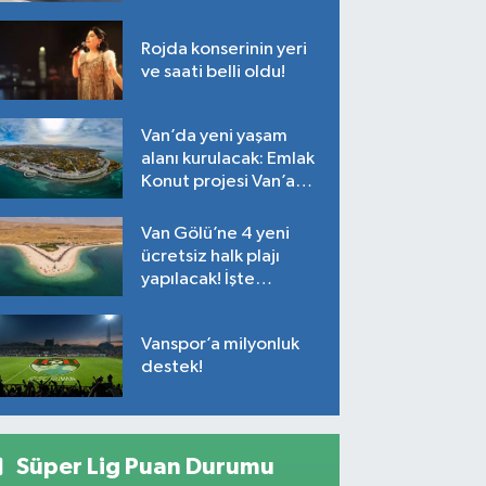
Rojda konserinin yeri
ve saati belli oldu!
Van’da yeni yaşam
alanı kurulacak: Emlak
Konut projesi Van’a
geliyor!
Van Gölü’ne 4 yeni
ücretsiz halk plajı
yapılacak! İşte
plajların yapılacağı
noktalar…
Vanspor’a milyonluk
destek!
Süper Lig Puan Durumu