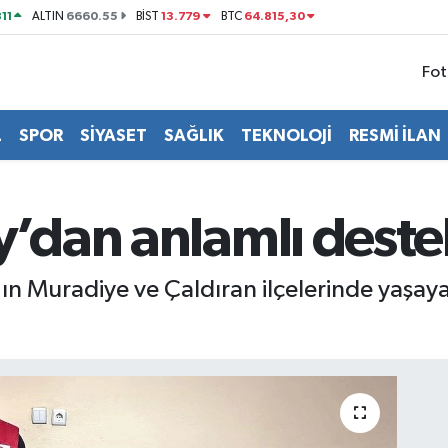
11
6660.55
13.779
64.815,30
ALTIN
BİST
BTC
Fot
L
SPOR
SİYASET
SAĞLIK
TEKNOLOJİ
RESMİ İLAN
y’dan anlamlı deste
n Muradiye ve Çaldıran ilçelerinde yaşayan 