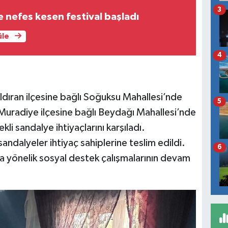
3
 nefes kesen festival başladı
üle
4
ldıran ilçesine bağlı Soğuksu Mahallesi’nde
5
Muradiye ilçesine bağlı Beydağı Mahallesi’nde
i sandalye ihtiyaçlarını karşıladı.
andalyeler ihtiyaç sahiplerine teslim edildi.
6
ara yönelik sosyal destek çalışmalarının devam