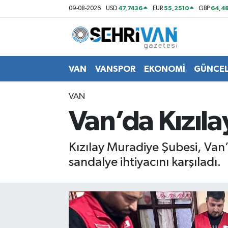
47,7436
55,2510
64,48
09-08-2026
USD
EUR
GBP
Van Nöbetçi Eczaneler
Van Hava Durumu
VAN
VANSPOR
EKONOMİ
GÜNCE
VAN Namaz Vakitleri
VAN
Van’da Kızıla
Van Trafik Yoğunluk Haritası
Süper Lig Puan Durumu ve Fikstür
Kızılay Muradiye Şubesi, Van’ı
sandalye ihtiyacını karşıladı.
Tüm Manşetler
Son Dakika Haberleri
Haber Arşivi