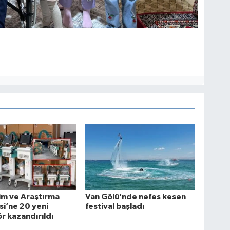
im ve Araştırma
Van Gölü’nde nefes kesen
i’ne 20 yeni
festival başladı
ör kazandırıldı