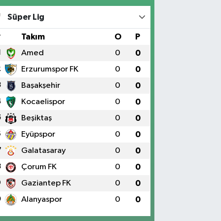
Süper Lig
#
Takım
O
P
1
Amed
0
0
2
Erzurumspor FK
0
0
3
Başakşehir
0
0
4
Kocaelispor
0
0
5
Beşiktaş
0
0
6
Eyüpspor
0
0
7
Galatasaray
0
0
8
Çorum FK
0
0
9
Gaziantep FK
0
0
0
Alanyaspor
0
0