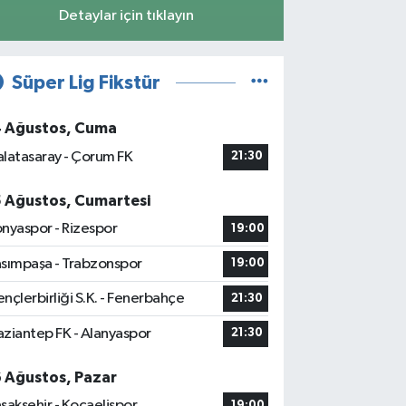
Detaylar için tıklayın
Süper Lig Fikstür
4 Ağustos, Cuma
latasaray - Çorum FK
21:30
5 Ağustos, Cumartesi
nyaspor - Rizespor
19:00
sımpaşa - Trabzonspor
19:00
nçlerbirliği S.K. - Fenerbahçe
21:30
ziantep FK - Alanyaspor
21:30
6 Ağustos, Pazar
şakşehir - Kocaelispor
19:00