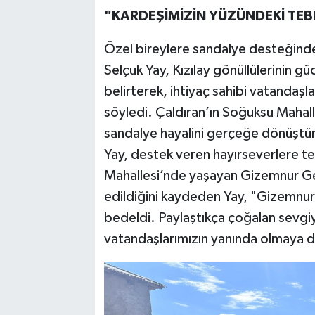
"KARDEŞİMİZİN YÜZÜNDEKİ TEB
Özel bireylere sandalye desteğinde
Selçuk Yay, Kızılay gönüllülerinin g
belirterek, ihtiyaç sahibi vatandaş
söyledi. Çaldıran’ın Soğuksu Mahall
sandalye hayalini gerçeğe dönüştür
Yay, destek veren hayırseverlere t
Mahallesi’nde yaşayan Gizemnur Gen
edildiğini kaydeden Yay, "Gizemnu
bedeldi. Paylaştıkça çoğalan sevgiyl
vatandaşlarımızın yanında olmaya 