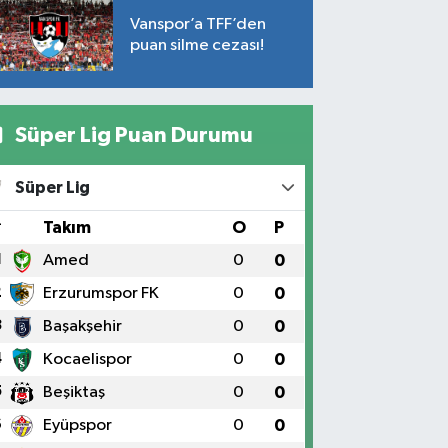
Vanspor’a TFF’den
puan silme cezası!
Süper Lig Puan Durumu
Süper Lig
#
Takım
O
P
1
Amed
0
0
2
Erzurumspor FK
0
0
3
Başakşehir
0
0
4
Kocaelispor
0
0
5
Beşiktaş
0
0
6
Eyüpspor
0
0