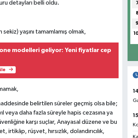
uru detayları belli oldu.
(on sekiz) yaşını tamamlamış olmak,
1
one modelleri geliyor: Yeni fiyatlar cep
üle
nmamak,
1
Ga
ddesinde belirtilen süreler geçmiş olsa bile;
 yıl veya daha fazla süreyle hapis cezasına ya
1
üvenliğine karşı suçlar, Anayasal düzene ve bu
Ko
, irtikâp, rüşvet, hırsızlık, dolandırıcılık,
Ka