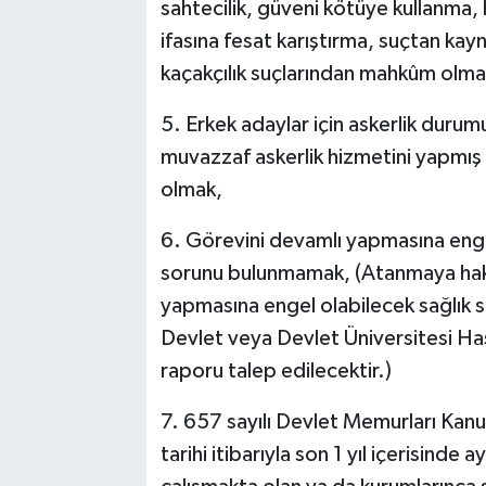
sahtecilik, güveni kötüye kullanma, hi
ifasına fesat karıştırma, suçtan kay
kaçakçılık suçlarından mahkûm olm
5. Erkek adaylar için askerlik durumu
muvazzaf askerlik hizmetini yapmış 
olmak,
6. Görevini devamlı yapmasına enge
sorunu bulunmamak, (Atanmaya hak 
yapmasına engel olabilecek sağlık s
Devlet veya Devlet Üniversitesi Has
raporu talep edilecektir.)
7. 657 sayılı Devlet Memurları Kan
tarihi itibarıyla son 1 yıl içerisind