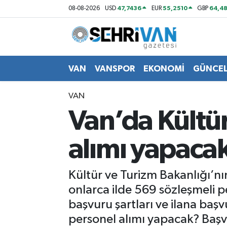
47,7436
55,2510
64,48
08-08-2026
USD
EUR
GBP
Van Nöbetçi Eczaneler
Van Hava Durumu
VAN
VANSPOR
EKONOMİ
GÜNCE
VAN Namaz Vakitleri
VAN
Van’da Kültür
Van Trafik Yoğunluk Haritası
alımı yapacak
Süper Lig Puan Durumu ve Fikstür
Tüm Manşetler
Kültür ve Turizm Bakanlığı’nı
onlarca ilde 569 sözleşmeli p
Son Dakika Haberleri
başvuru şartları ve ilana başv
personel alımı yapacak? Başvu
Haber Arşivi