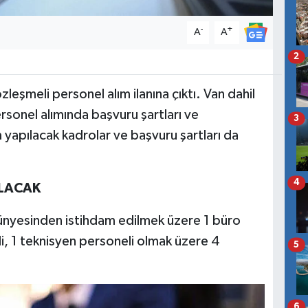
-
+
A
A
2
leşmeli personel alım ilanına çıktı. Van dahil
rsonel alımında başvuru şartları ve
3
 yapılacak kadrolar ve başvuru şartları da
4
ILACAK
bünyesinden istihdam edilmek üzere 1 büro
li, 1 teknisyen personeli olmak üzere 4
5
6