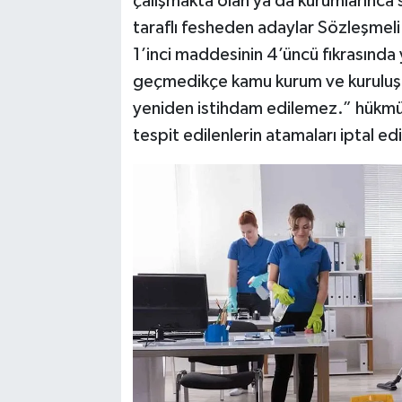
çalışmakta olan ya da kurumlarınca
taraflı fesheden adaylar Sözleşmeli P
1’inci maddesinin 4’üncü fıkrasında y
geçmedikçe kamu kurum ve kuruluşla
yeniden istihdam edilemez.” hükmü
tespit edilenlerin atamaları iptal edil