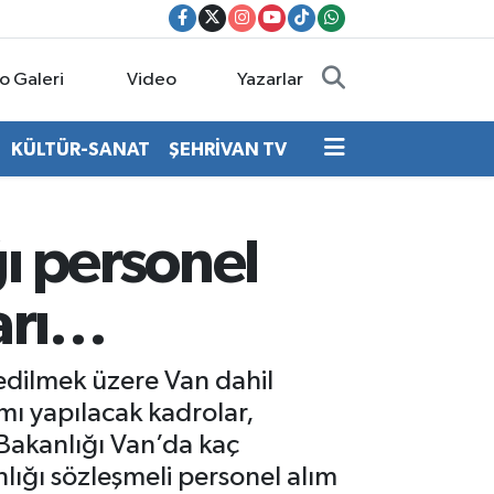
o Galeri
Video
Yazarlar
KÜLTÜR-SANAT
ŞEHRİVAN TV
ı personel
ları…
 edilmek üzere Van dahil
mı yapılacak kadrolar,
m Bakanlığı Van’da kaç
lığı sözleşmeli personel alım