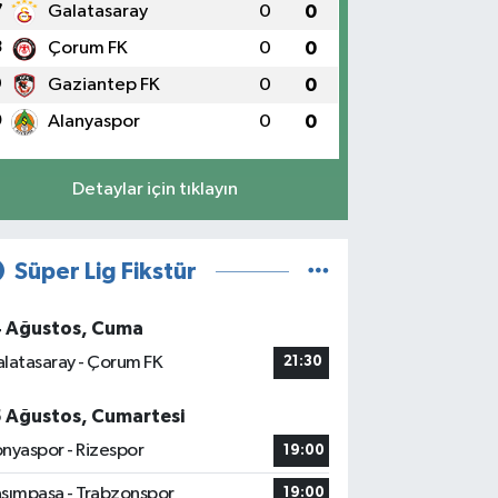
7
Galatasaray
0
0
8
Çorum FK
0
0
9
Gaziantep FK
0
0
0
Alanyaspor
0
0
Detaylar için tıklayın
Süper Lig Fikstür
4 Ağustos, Cuma
latasaray - Çorum FK
21:30
5 Ağustos, Cumartesi
nyaspor - Rizespor
19:00
sımpaşa - Trabzonspor
19:00