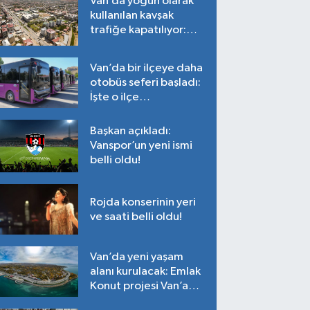
Van’da yoğun olarak
kullanılan kavşak
trafiğe kapatılıyor:
Tarih belli oldu!
Van’da bir ilçeye daha
otobüs seferi başladı:
İşte o ilçe…
Başkan açıkladı:
Vanspor’un yeni ismi
belli oldu!
Rojda konserinin yeri
ve saati belli oldu!
Van’da yeni yaşam
alanı kurulacak: Emlak
Konut projesi Van’a
geliyor!