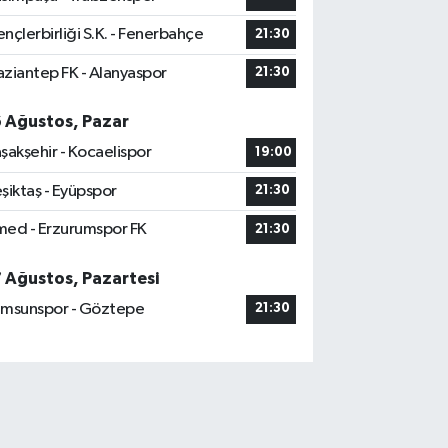
nçlerbirliği S.K. - Fenerbahçe
21:30
ziantep FK - Alanyaspor
21:30
6 Ağustos, Pazar
şakşehir - Kocaelispor
19:00
şiktaş - Eyüpspor
21:30
ed - Erzurumspor FK
21:30
7 Ağustos, Pazartesi
msunspor - Göztepe
21:30