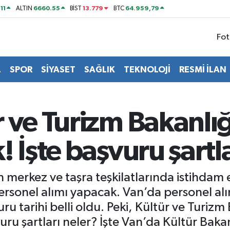
11
6660.55
13.779
64.959,79
ALTIN
BİST
BTC
Fot
L
SPOR
SİYASET
SAĞLIK
TEKNOLOJİ
RESMİ İLAN
 ve Turizm Bakanlığ
! İşte başvuru şart
n merkez ve taşra teşkilatlarında istihdam
ersonel alımı yapacak. Van’da personel alı
uru tarihi belli oldu. Peki, Kültür ve Turiz
ru şartları neler? İşte Van’da Kültür Bakan