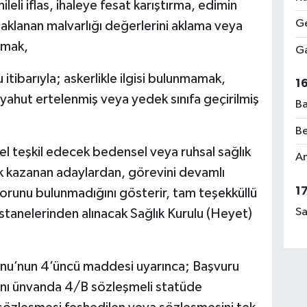
leli iflas, ihaleye fesat karıştırma, edimin
Ge
naklanan malvarlığı değerlerini aklama veya
amak,
Ga
 itibarıyla; askerlikle ilgisi bulunmamak,
1
yahut ertelenmiş veya yedek sınıfa geçirilmiş
Ba
Be
l teşkil edecek bedensel veya ruhsal sağlık
Am
kazanan adaylardan, görevini devamlı
1
orunu bulunmadığını gösterir, tam teşekküllü
Sa
tanelerinden alınacak Sağlık Kurulu (Heyet)
unu’nun 4’üncü maddesi uyarınca; Başvuru
e aynı ünvanda 4/B sözleşmeli statüde