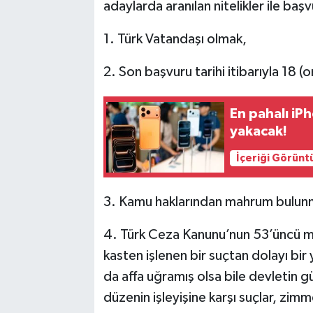
adaylarda aranılan nitelikler ile başv
1. Türk Vatandaşı olmak,
2. Son başvuru tarihi itibarıyla 18 
En pahalı iPh
yakacak!
İçeriği Görünt
3. Kamu haklarından mahrum bulu
4. Türk Ceza Kanunu’nun 53’üncü ma
kasten işlenen bir suçtan dolayı bir
da affa uğramış olsa bile devletin g
düzenin işleyişine karşı suçlar, zimmet