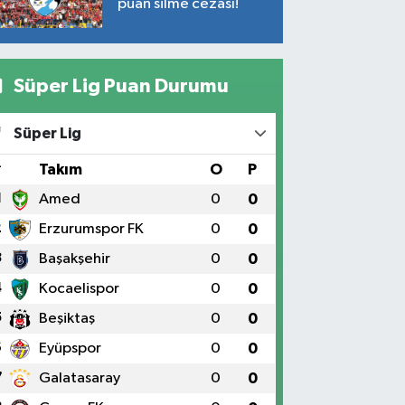
puan silme cezası!
Süper Lig Puan Durumu
Süper Lig
#
Takım
O
P
1
Amed
0
0
2
Erzurumspor FK
0
0
3
Başakşehir
0
0
4
Kocaelispor
0
0
5
Beşiktaş
0
0
6
Eyüpspor
0
0
7
Galatasaray
0
0