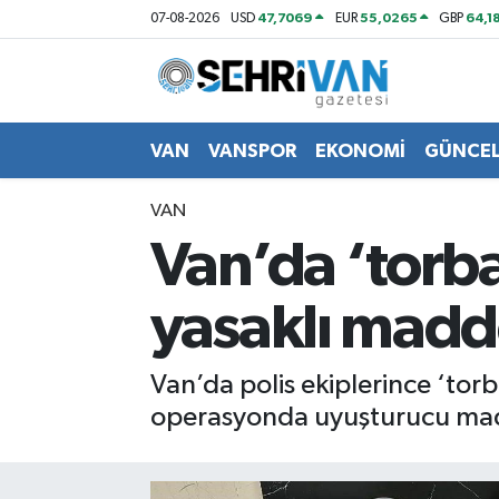
47,7069
55,0265
64,1
07-08-2026
USD
EUR
GBP
Van Nöbetçi Eczaneler
Van Hava Durumu
VAN
VANSPOR
EKONOMİ
GÜNCE
VAN Namaz Vakitleri
VAN
Van’da ‘torb
Van Trafik Yoğunluk Haritası
yasaklı madde
Süper Lig Puan Durumu ve Fikstür
Tüm Manşetler
Van’da polis ekiplerince ‘torb
operasyonda uyuşturucu madd
Son Dakika Haberleri
Haber Arşivi