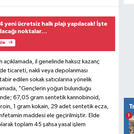
 yeni ücretsiz halk plajı yapılacak! İşte
pılacağı noktalar…
üle
açıklamada, il genelinde haksız kazanç
e ticareti, nakli veya depolanması
tabir edilen sokak satıcılarına yönelik
ıklamada, "Gençlerin yoğun bulunduğu
sinde; 67,05 gram sentetik kannobinoid,
oin, 1 gram kokain, 29 adet sentetik ecza,
T
etamin maddesi ele geçirilmiştir. Elde
1
 olarak toplam 45 şahsa yasal işlem