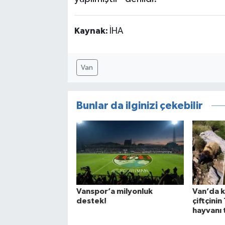
Kaynak:
İHA
Van
Bunlar da ilginizi çekebilir
Vanspor’a milyonluk
Van’da ku
destek!
çiftçini
hayvanı 