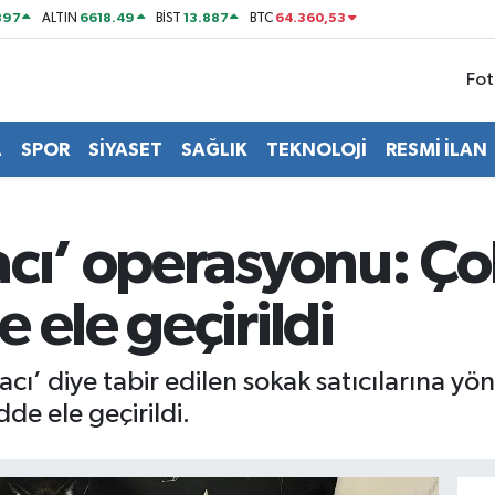
897
6618.49
13.887
64.360,53
ALTIN
BİST
BTC
Fot
L
SPOR
SİYASET
SAĞLIK
TEKNOLOJİ
RESMİ İLAN
acı’ operasyonu: Ço
 ele geçirildi
acı’ diye tabir edilen sokak satıcılarına y
e ele geçirildi.