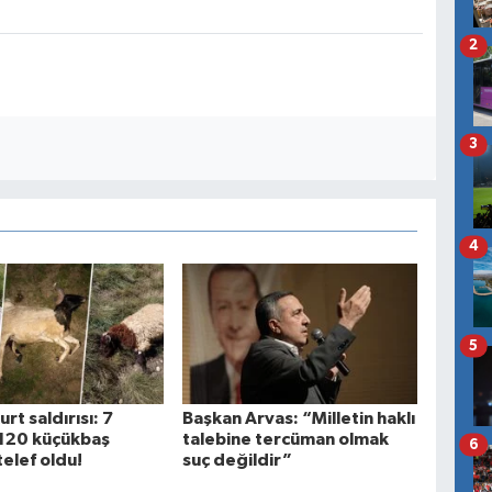
2
3
4
5
rt saldırısı: 7
Başkan Arvas: “Milletin haklı
n 120 küçükbaş
talebine tercüman olmak
6
telef oldu!
suç değildir”