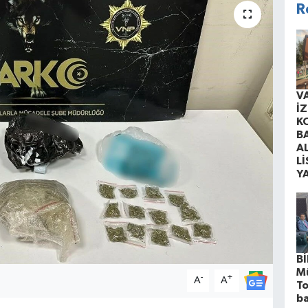
R
V
İ
K
B
A
Lİ
Y
Bİ
M
-
+
A
A
To
ba