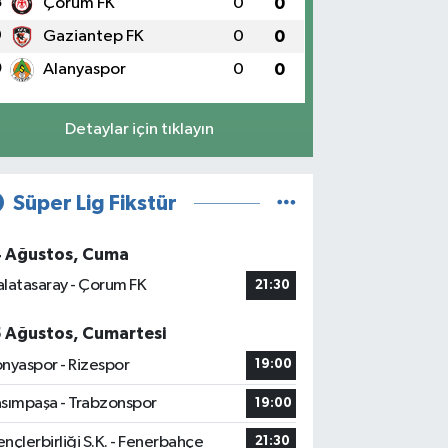
8
Çorum FK
0
0
9
Gaziantep FK
0
0
0
Alanyaspor
0
0
Detaylar için tıklayın
Süper Lig Fikstür
4 Ağustos, Cuma
latasaray - Çorum FK
21:30
5 Ağustos, Cumartesi
nyaspor - Rizespor
19:00
sımpaşa - Trabzonspor
19:00
nçlerbirliği S.K. - Fenerbahçe
21:30