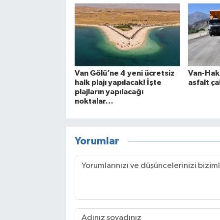
Van Gölü’ne 4 yeni ücretsiz
Van-Hakk
halk plajı yapılacak! İşte
asfalt ça
plajların yapılacağı
noktalar…
Yorumlar