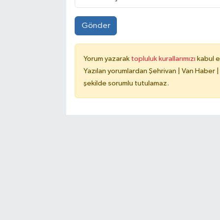
Gönder
Yorum yazarak
topluluk kurallarımızı
kabul e
Yazılan yorumlardan Şehrivan | Van Haber |
şekilde sorumlu tutulamaz.