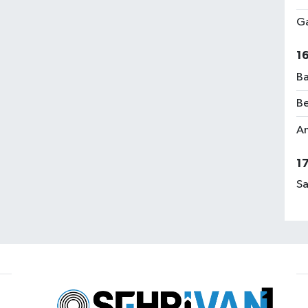
Ga
1
Ba
Be
Am
1
Sa