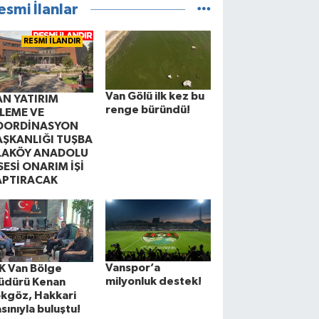
esmi İlanlar
RESMİ İLANDIR
Van Gölü ilk kez bu
AN YATIRIM
renge büründü!
ZLEME VE
OORDİNASYON
AŞKANLIĞI TUŞBA
LAKÖY ANADOLU
SESİ ONARIM İŞİ
APTIRACAK
Vanspor’a
K Van Bölge
milyonluk destek!
üdürü Kenan
kgöz, Hakkari
sınıyla buluştu!