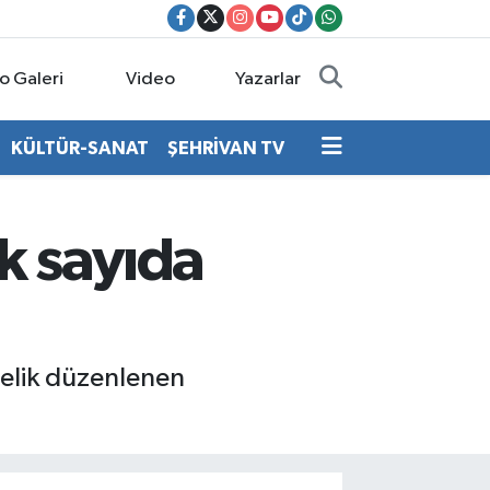
o Galeri
Video
Yazarlar
KÜLTÜR-SANAT
ŞEHRİVAN TV
k sayıda
önelik düzenlenen