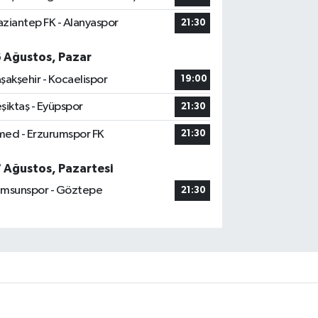
ziantep FK - Alanyaspor
21:30
6 Ağustos, Pazar
şakşehir - Kocaelispor
19:00
şiktaş - Eyüpspor
21:30
ed - Erzurumspor FK
21:30
7 Ağustos, Pazartesi
msunspor - Göztepe
21:30