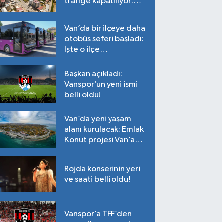
trafiğe kapatılıyor:
Tarih belli oldu!
Van’da bir ilçeye daha
otobüs seferi başladı:
İşte o ilçe…
Başkan açıkladı:
Vanspor’un yeni ismi
belli oldu!
Van’da yeni yaşam
alanı kurulacak: Emlak
Konut projesi Van’a
geliyor!
Rojda konserinin yeri
ve saati belli oldu!
Vanspor’a TFF’den