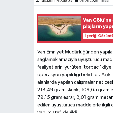
NECMETTİN DURSUN
08.08.2025 - 15:33
Van Gölü’ne 4
plajların ya
İçeriği Görünt
Van Emniyet Müdürlüğünden yapılan 
sağlamak amacıyla uyuşturucu madd
faaliyetlerini yürüten ‘torbacı’ diye 
operasyon yapıldığı belirtildi. Aç
alanlarda yapılan çalışmalar netice
218,49 gram skunk, 109,65 gram er
79,15 gram esrar, 2,01 gram metamf
edilen uyuşturucu maddelerle ilgili
yapılmıştır" denildi.