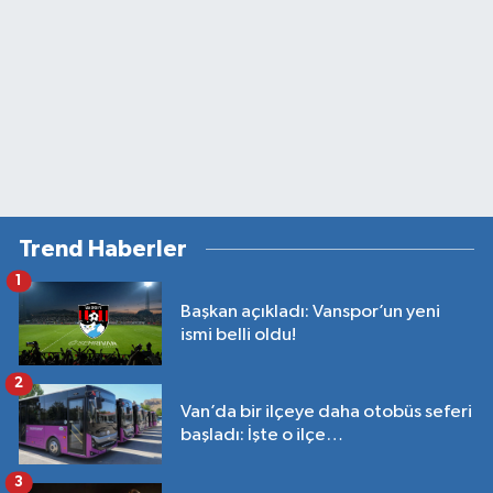
Trend Haberler
1
Başkan açıkladı: Vanspor’un yeni
ismi belli oldu!
2
Van’da bir ilçeye daha otobüs seferi
başladı: İşte o ilçe…
3