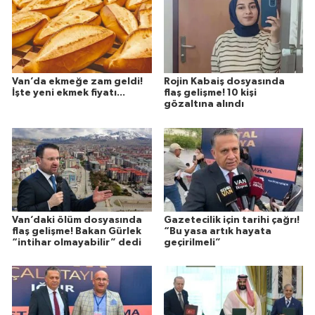
Van’da ekmeğe zam geldi!
Rojin Kabaiş dosyasında
İşte yeni ekmek fiyatı...
flaş gelişme! 10 kişi
gözaltına alındı
Van’daki ölüm dosyasında
Gazetecilik için tarihi çağrı!
flaş gelişme! Bakan Gürlek
“Bu yasa artık hayata
“intihar olmayabilir” dedi
geçirilmeli”