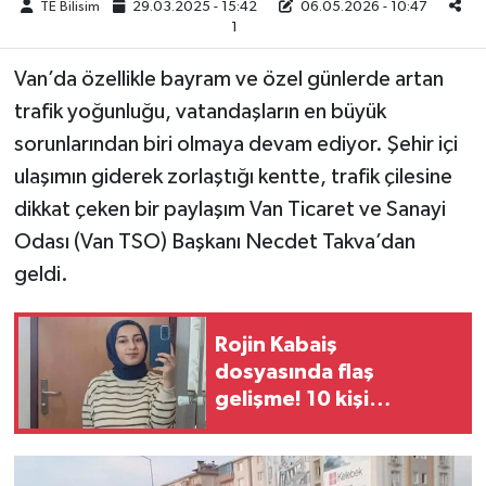
TE Bilisim
29.03.2025 - 15:42
06.05.2026 - 10:47
1
Van’da özellikle bayram ve özel günlerde artan
trafik yoğunluğu, vatandaşların en büyük
sorunlarından biri olmaya devam ediyor. Şehir içi
ulaşımın giderek zorlaştığı kentte, trafik çilesine
dikkat çeken bir paylaşım Van Ticaret ve Sanayi
Odası (Van TSO) Başkanı Necdet Takva’dan
geldi.
Rojin Kabaiş
dosyasında flaş
gelişme! 10 kişi
gözaltına alındı