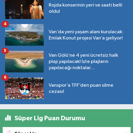
Rojda konserinin yeri ve saati belli
oldu!
4
Van’da yeni yaşam alanı kurulacak:
Emlak Konut projesi Van’a geliyor!
5
Van Gölü’ne 4 yeni ücretsiz halk
plajı yapılacak! İşte plajların
yapılacağı noktalar…
6
Vanspor’a TFF’den puan silme
cezası!
Süper Lig Puan Durumu