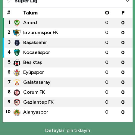
Süper Lig
#
Takım
O
P
1
Amed
0
0
2
Erzurumspor FK
0
0
3
Başakşehir
0
0
4
Kocaelispor
0
0
5
Beşiktaş
0
0
6
Eyüpspor
0
0
7
Galatasaray
0
0
8
Çorum FK
0
0
9
Gaziantep FK
0
0
10
Alanyaspor
0
0
Detaylar için tıklayın