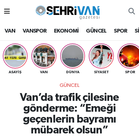
Van Nöbetçi Eczaneler
VAN
VANSPOR
EKONOMİ
GÜNCEL
SPOR
S
Van Hava Durumu
VAN Namaz Vakitleri
Van Trafik Yoğunluk Haritası
ASAYİŞ
VAN
DÜNYA
SİYASET
SPOR
GÜNCEL
Süper Lig Puan Durumu ve Fikstür
Van’da trafik çilesine
Tüm Manşetler
gönderme: “Emeği
geçenlerin bayramı
Son Dakika Haberleri
mübarek olsun”
Haber Arşivi