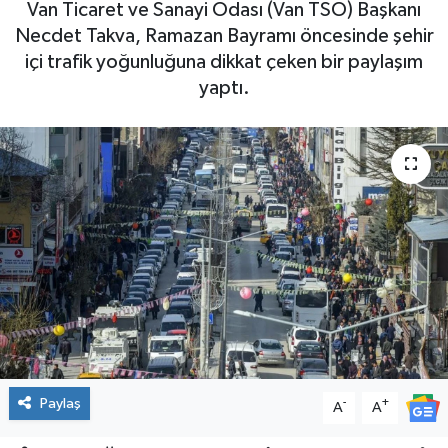
Van Ticaret ve Sanayi Odası (Van TSO) Başkanı
Necdet Takva, Ramazan Bayramı öncesinde şehir
içi trafik yoğunluğuna dikkat çeken bir paylaşım
yaptı.
Paylaş
-
+
A
A