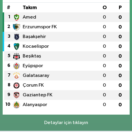
#
Takım
O
P
1
Amed
0
0
2
Erzurumspor FK
0
0
3
Başakşehir
0
0
4
Kocaelispor
0
0
5
Beşiktaş
0
0
6
Eyüpspor
0
0
7
Galatasaray
0
0
8
Çorum FK
0
0
9
Gaziantep FK
0
0
10
Alanyaspor
0
0
Detaylar için tıklayın