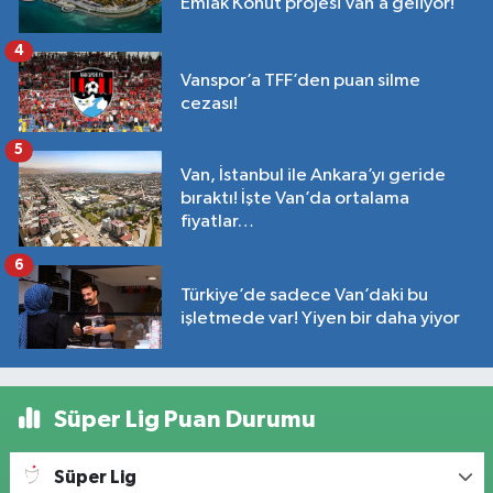
Emlak Konut projesi Van’a geliyor!
4
Vanspor’a TFF’den puan silme
cezası!
5
Van, İstanbul ile Ankara’yı geride
bıraktı! İşte Van’da ortalama
fiyatlar…
6
Türkiye’de sadece Van’daki bu
işletmede var! Yiyen bir daha yiyor
Süper Lig Puan Durumu
Süper Lig