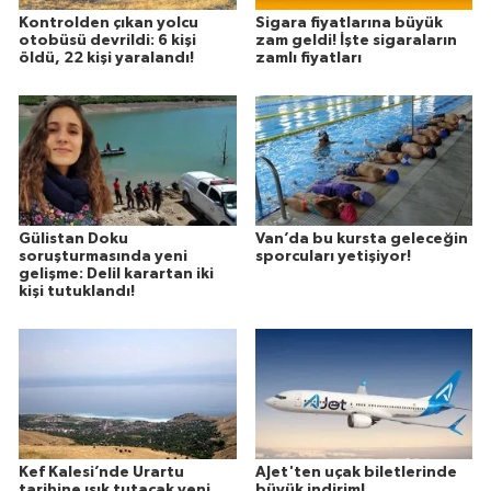
Kontrolden çıkan yolcu
Sigara fiyatlarına büyük
otobüsü devrildi: 6 kişi
zam geldi! İşte sigaraların
öldü, 22 kişi yaralandı!
zamlı fiyatları
Gülistan Doku
Van’da bu kursta geleceğin
soruşturmasında yeni
sporcuları yetişiyor!
gelişme: Delil karartan iki
kişi tutuklandı!
Kef Kalesi’nde Urartu
AJet'ten uçak biletlerinde
tarihine ışık tutacak yeni
büyük indirim!