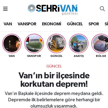
Van Nöbetçi Eczaneler
VAN
VANSPOR
EKONOMİ
GÜNCEL
SPOR
S
Van Hava Durumu
VAN Namaz Vakitleri
Van Trafik Yoğunluk Haritası
VAN
VANSPOR
GÜNCEL
ASAYİŞ
BÖLGE
GÜNCEL
Süper Lig Puan Durumu ve Fikstür
Van’ın bir ilçesinde
Tüm Manşetler
korkutan deprem!
Son Dakika Haberleri
Van’ın Başkale ilçesinde deprem meydana geldi.
Depremde ilk belirlemelere göre herhangi bir
Haber Arşivi
olumsuzluk yaşanmadı.