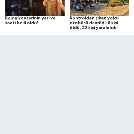
Rojda konserinin yeri ve
Kontrolden çıkan yolcu
saati belli oldu!
otobüsü devrildi: 6 kişi
öldü, 22 kişi yaralandı!