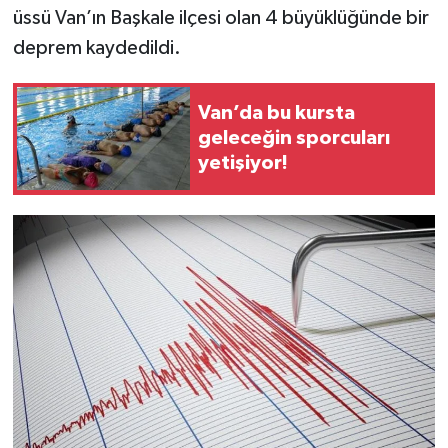
üssü Van’ın Başkale ilçesi olan 4 büyüklüğünde bir
deprem kaydedildi.
Van’da bu kursta
geleceğin sporcuları
yetişiyor!