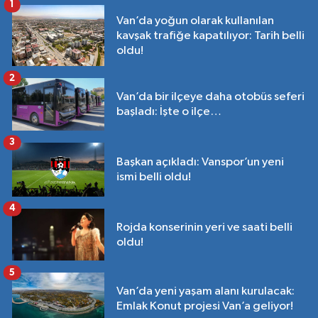
1
Van’da yoğun olarak kullanılan
kavşak trafiğe kapatılıyor: Tarih belli
oldu!
2
Van’da bir ilçeye daha otobüs seferi
başladı: İşte o ilçe…
3
Başkan açıkladı: Vanspor’un yeni
ismi belli oldu!
4
Rojda konserinin yeri ve saati belli
oldu!
5
Van’da yeni yaşam alanı kurulacak:
Emlak Konut projesi Van’a geliyor!