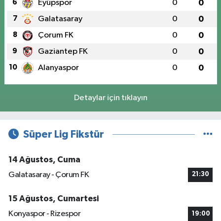
6
Eyüpspor
0
0
7
Galatasaray
0
0
8
Çorum FK
0
0
9
Gaziantep FK
0
0
10
Alanyaspor
0
0
Detaylar için tıklayın
Süper Lig Fikstür
14 Ağustos, Cuma
Galatasaray - Çorum FK
21:30
15 Ağustos, Cumartesi
Konyaspor - Rizespor
19:00