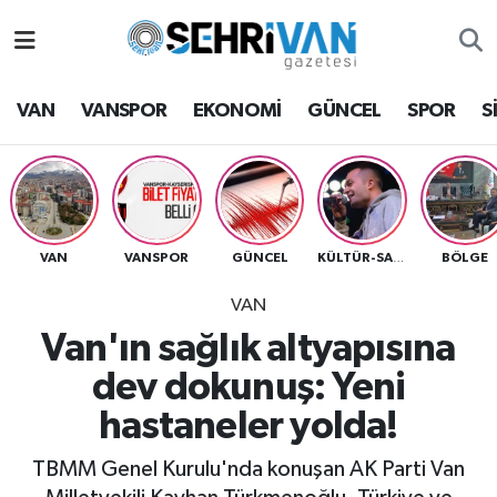
Van Nöbetçi Eczaneler
VAN
VANSPOR
EKONOMİ
GÜNCEL
SPOR
S
Van Hava Durumu
VAN Namaz Vakitleri
Van Trafik Yoğunluk Haritası
VAN
VANSPOR
GÜNCEL
BÖLGE
KÜLTÜR-SANAT
VAN
Süper Lig Puan Durumu ve Fikstür
Van'ın sağlık altyapısına
Tüm Manşetler
dev dokunuş: Yeni
hastaneler yolda!
Son Dakika Haberleri
TBMM Genel Kurulu'nda konuşan AK Parti Van
Haber Arşivi