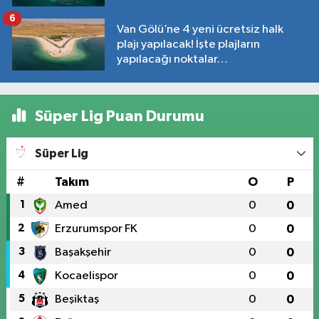
6
Van Gölü’ne 4 yeni ücretsiz halk
plajı yapılacak! İşte plajların
yapılacağı noktalar…
Süper Lig Puan Durumu
Süper Lig
#
Takım
O
P
1
Amed
0
0
2
Erzurumspor FK
0
0
3
Başakşehir
0
0
4
Kocaelispor
0
0
5
Beşiktaş
0
0