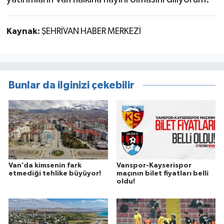
Kaynak:
ŞEHRİVAN HABER MERKEZİ
Bunlar da ilginizi çekebilir
Van’da kimsenin fark
Vanspor-Kayserispor
etmediği tehlike büyüyor!
maçının bilet fiyatları belli
oldu!