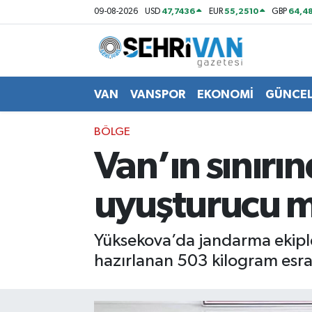
47,7436
55,2510
64,48
09-08-2026
USD
EUR
GBP
Van Nöbetçi Eczaneler
Van Hava Durumu
VAN
VANSPOR
EKONOMİ
GÜNCE
VAN Namaz Vakitleri
BÖLGE
Van’ın sınırı
Van Trafik Yoğunluk Haritası
uyuşturucu ma
Süper Lig Puan Durumu ve Fikstür
Tüm Manşetler
Yüksekova’da jandarma ekipl
hazırlanan 503 kilogram esrar
Son Dakika Haberleri
Haber Arşivi