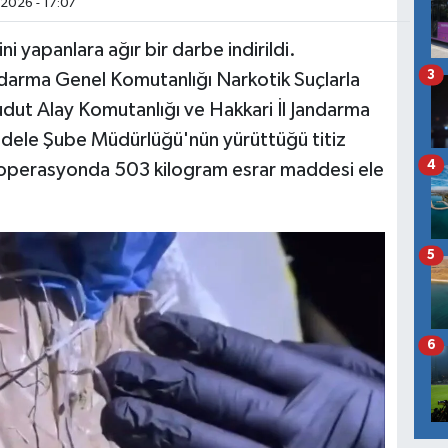
2026 - 17:07
ni yapanlara ağır bir darbe indirildi.
3
ndarma Genel Komutanlığı Narkotik Suçlarla
udut Alay Komutanlığı ve Hakkari İl Jandarma
adele Şube Müdürlüğü'nün yürüttüğü titiz
4
 operasyonda 503 kilogram esrar maddesi ele
5
6