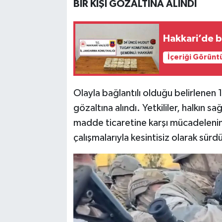
BİR KİŞİ GÖZALTINA ALINDI
Hakkari’de bi
İçeriği Görünt
Olayla bağlantılı olduğu belirlenen 1
gözaltına alındı. Yetkililer, halkın 
madde ticaretine karşı mücadelenin, 
çalışmalarıyla kesintisiz olarak sürd