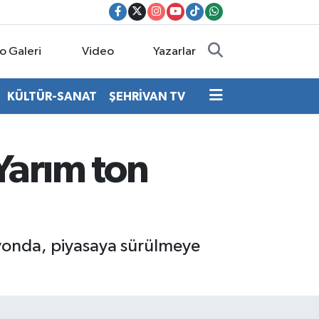
o Galeri
Video
Yazarlar
KÜLTÜR-SANAT
ŞEHRİVAN TV
Yarım ton
syonda, piyasaya sürülmeye