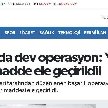
11
6660.55
13.779
64.840,97
ALTIN
BİST
BTC
Fot
L
SPOR
SİYASET
SAĞLIK
TEKNOLOJİ
RESMİ İLAN
nda dev operasyon: 
dde ele geçirildi!
eri tarafından düzenlenen başarılı opera
 maddesi ele geçirildi.