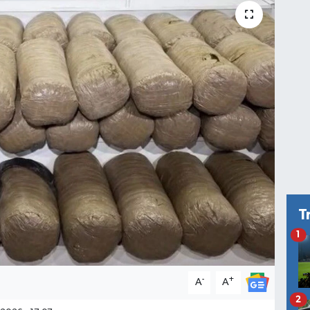
T
1
-
+
A
A
2