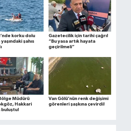
’nde korku dolu
Gazetecilik için tarihi çağrı!
8 yaşındaki şahıs
“Bu yasa artık hayata
ı
geçirilmeli”
 Bölge Müdürü
Van Gölü’nün renk değişimi
okgöz, Hakkari
görenleri şaşkına çevirdi!
 buluştu!