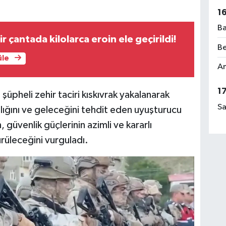
1
Ba
r çantada kilolarca eroin ele geçirildi!
Be
üle
Am
1
 şüpheli zehir taciri kıskıvrak yakalanarak
Sa
sağlığını ve geleceğini tehdit eden uyuşturucu
güvenlik güçlerinin azimli ve kararlı
ürüleceğini vurguladı.