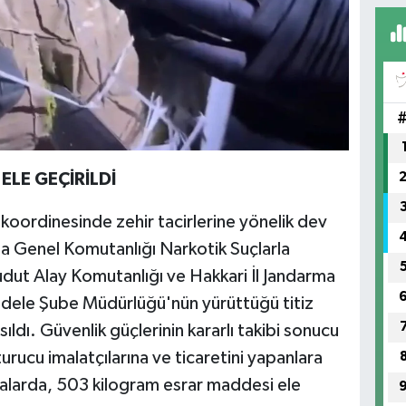
LE GEÇİRİLDİ
oordinesinde zehir tacirlerine yönelik dev
ma Genel Komutanlığı Narkotik Suçlarla
udut Alay Komutanlığı ve Hakkari İl Jandarma
adele Şube Müdürlüğü'nün yürüttüğü titiz
dı. Güvenlik güçlerinin kararlı takibi sonucu
rucu imalatçılarına ve ticaretini yapanlara
amalarda, 503 kilogram esrar maddesi ele