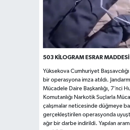
503 KİLOGRAM ESRAR MADDESİ E
Yüksekova Cumhuriyet Başsavcılığı k
bir operasyona imza atıldı. Jandar
Mücadele Daire Başkanlığı, 7’nci H
Komutanlığı Narkotik Suçlarla Müc
çalışmalar neticesinde düğmeye basıl
gerçekleştirilen operasyonda uyuştu
ağır bir darbe indirildi. Yapılan ar