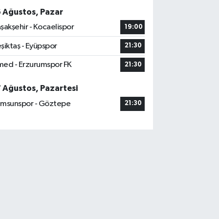
6 Ağustos, Pazar
şakşehir - Kocaelispor
19:00
şiktaş - Eyüpspor
21:30
ed - Erzurumspor FK
21:30
7 Ağustos, Pazartesi
msunspor - Göztepe
21:30