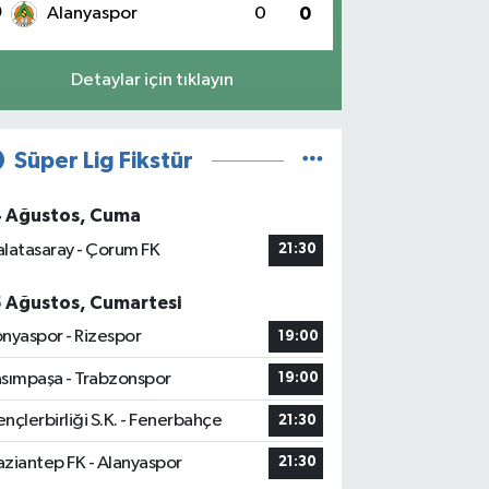
0
Alanyaspor
0
0
Detaylar için tıklayın
Süper Lig Fikstür
4 Ağustos, Cuma
latasaray - Çorum FK
21:30
5 Ağustos, Cumartesi
nyaspor - Rizespor
19:00
sımpaşa - Trabzonspor
19:00
nçlerbirliği S.K. - Fenerbahçe
21:30
ziantep FK - Alanyaspor
21:30