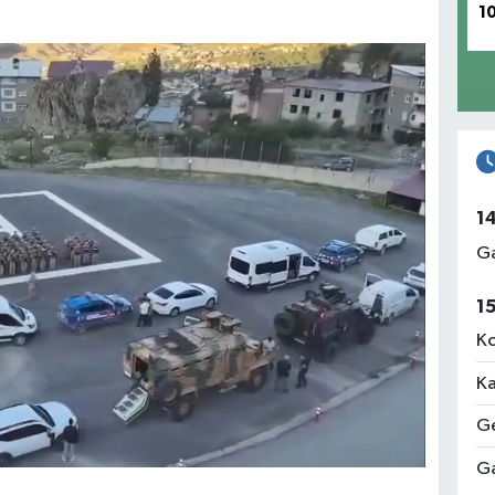
1
1
Ga
1
Ko
Ka
Ge
Ga