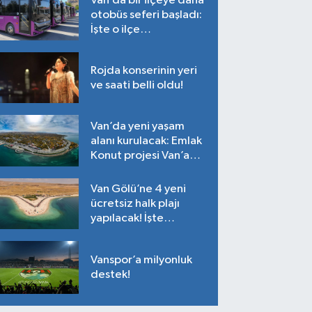
Van’da bir ilçeye daha
otobüs seferi başladı:
İşte o ilçe…
Rojda konserinin yeri
ve saati belli oldu!
Van’da yeni yaşam
alanı kurulacak: Emlak
Konut projesi Van’a
geliyor!
Van Gölü’ne 4 yeni
ücretsiz halk plajı
yapılacak! İşte
plajların yapılacağı
noktalar…
Vanspor’a milyonluk
destek!