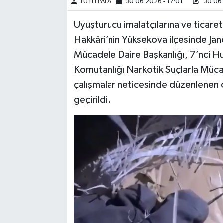
LÜTFİ PALA
30.06.2026 - 17:01
30.06.
Uyuşturucu imalatçılarına ve ticareti
Hakkâri’nin Yüksekova ilçesinde Ja
Mücadele Daire Başkanlığı, 7’nci H
Komutanlığı Narkotik Suçlarla Müc
çalışmalar neticesinde düzenlenen
geçirildi.