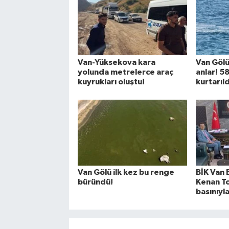
Van-Yüksekova kara
Van Gölü
yolunda metrelerce araç
anlar! 5
kuyrukları oluştu!
kurtarıld
Van Gölü ilk kez bu renge
BİK Van
büründü!
Kenan T
basınıyla