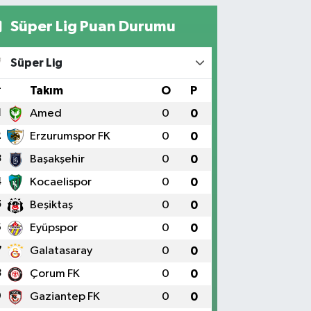
Süper Lig Puan Durumu
Süper Lig
#
Takım
O
P
1
Amed
0
0
2
Erzurumspor FK
0
0
3
Başakşehir
0
0
4
Kocaelispor
0
0
5
Beşiktaş
0
0
6
Eyüpspor
0
0
7
Galatasaray
0
0
8
Çorum FK
0
0
9
Gaziantep FK
0
0