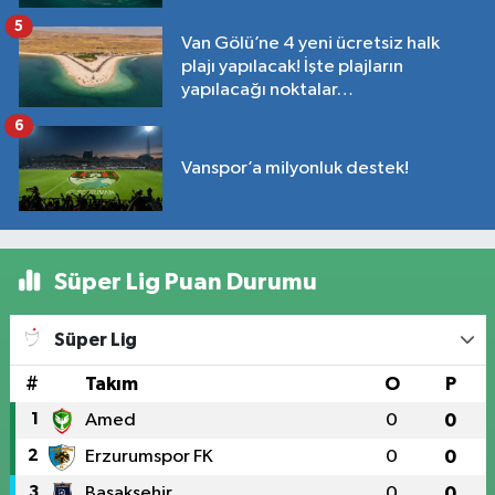
5
Van Gölü’ne 4 yeni ücretsiz halk
plajı yapılacak! İşte plajların
yapılacağı noktalar…
6
Vanspor’a milyonluk destek!
Süper Lig Puan Durumu
Süper Lig
#
Takım
O
P
1
Amed
0
0
2
Erzurumspor FK
0
0
3
Başakşehir
0
0