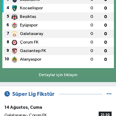
4
Kocaelispor
0
0
5
Beşiktaş
0
0
6
Eyüpspor
0
0
7
Galatasaray
0
0
8
Çorum FK
0
0
9
Gaziantep FK
0
0
10
Alanyaspor
0
0
Detaylar için tıklayın
Süper Lig Fikstür
14 Ağustos, Cuma
Galatasaray - Çorum FK
21:30