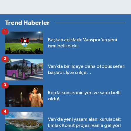
Trend Haberler
1
Başkan açıkladı: Vanspor’un yeni
ismi belli oldu!
2
Van’da bir ilçeye daha otobüs seferi
başladı: İşte o ilçe…
3
Rojda konserinin yeri ve saati belli
oldu!
4
Van’da yeni yaşam alanı kurulacak:
Emlak Konut projesi Van’a geliyor!