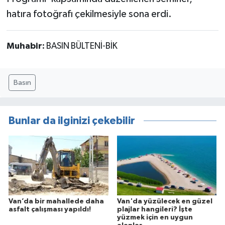
hatıra fotoğrafı çekilmesiyle sona erdi.
Muhabir:
BASIN BÜLTENİ-BİK
Basın
Bunlar da ilginizi çekebilir
Van’da bir mahallede daha
Van'da yüzülecek en güzel
asfalt çalışması yapıldı!
plajlar hangileri? İşte
yüzmek için en uygun