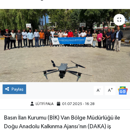
Paylaş
-
+
A
A
LÜTFİ PALA
01.07.2025 - 16:28
Basın İlan Kurumu (BİK) Van Bölge Müdürlüğü ile
Doğu Anadolu Kalkınma Ajansı’nın (DAKA) iş