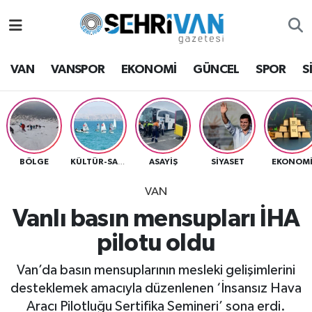
Van Nöbetçi Eczaneler
VAN
VANSPOR
EKONOMİ
GÜNCEL
SPOR
S
Van Hava Durumu
VAN Namaz Vakitleri
Van Trafik Yoğunluk Haritası
BÖLGE
ASAYİŞ
SİYASET
EKONOM
KÜLTÜR-SANAT
VAN
Süper Lig Puan Durumu ve Fikstür
Vanlı basın mensupları İHA
Tüm Manşetler
pilotu oldu
Son Dakika Haberleri
Van’da basın mensuplarının mesleki gelişimlerini
desteklemek amacıyla düzenlenen ‘İnsansız Hava
Haber Arşivi
Aracı Pilotluğu Sertifika Semineri’ sona erdi.