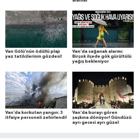
alanlar
Van Gölü’nün ödüllü plajı
Van’da sağanak alarmı:
yaz tatilcilerinin gözdesi!
Birçok ilçede gök gürültülü
yağış bekleniyor
Van’da korkutan yangın: 3
Van’da burayı gören
itfaiye personeli zehirlendi!
şaşkına dönüyor! Gündüzü
ayrı gecesi ayrı güzel