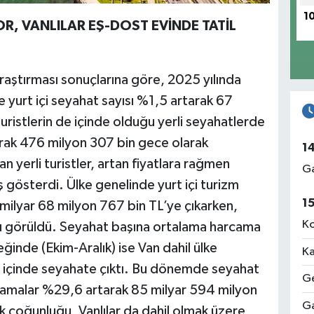
1
R, VANLILAR EŞ-DOST EVİNDE TATİL
Araştırması sonuçlarına göre, 2025 yılında
de yurt içi seyahat sayısı %1,5 artarak 67
turistlerin de içinde olduğu yerli seyahatlerde
rak 476 milyon 307 bin gece olarak
1
n yerli turistler, artan fiyatlara rağmen
Ga
 gösterdi. Ülke genelinde yurt içi turizm
1
ilyar 68 milyon 767 bin TL’ye çıkarken,
Ko
dığı görüldü. Seyahat başına ortalama harcama
ğinde (Ekim-Aralık) ise Van dahil ülke
Ka
rt içinde seyahate çıktı. Bu dönemde seyahat
Ge
camalar %29,6 artarak 85 milyar 594 milyon
Ga
ük çoğunluğu, Vanlılar da dahil olmak üzere,