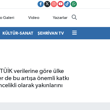
o Galeri
Video
Yazarlar
KÜLTÜR-SANAT
ŞEHRİVAN TV
 TÜİK verilerine göre ülke
er de bu artışa önemli katkı
celikli olarak yakınlarını