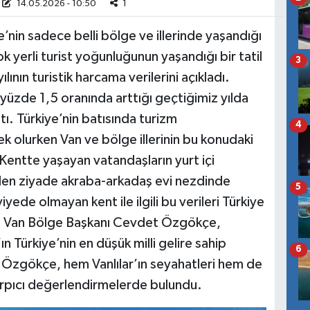
14.05.2026 - 10:50
1
ye’nin sadece belli bölge ve illerinde yaşandığı
yerli turist yoğunluğunun yaşandığı bir tatil
3
nın turistik harcama verilerini açıkladı.
yüzde 1,5 oranında arttığı geçtiğimiz yılda
ttı. Türkiye’nin batısında turizm
4
ek olurken Van ve bölge illerinin bu konudaki
. Kentte yaşayan vatandaşların yurt içi
den ziyade akraba-arkadaş evi nezdinde
5
iyede olmayan kent ile ilgili bu verileri Türkiye
B) Van Bölge Başkanı Cevdet Özgökçe,
ın Türkiye’nin en düşük milli gelire sahip
6
en Özgökçe, hem Vanlılar’ın seyahatleri hem de
çarpıcı değerlendirmelerde bulundu.