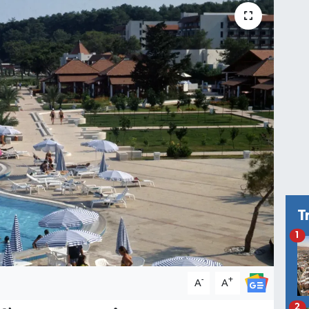
T
1
-
+
A
A
2