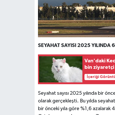
SEYAHAT SAYISI 2025 YILINDA 
Van'daki Kedi
bin ziyaretçi
İçeriği Görünt
Seyahat sayısı 2025 yılında bir önc
olarak gerçekleşti. Bu yılda seyahat
bir önceki yıla göre %1,6 azalarak 