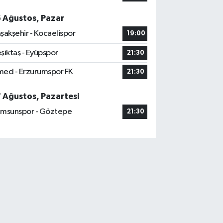
6 Ağustos, Pazar
şakşehir - Kocaelispor
19:00
şiktaş - Eyüpspor
21:30
ed - Erzurumspor FK
21:30
7 Ağustos, Pazartesi
msunspor - Göztepe
21:30