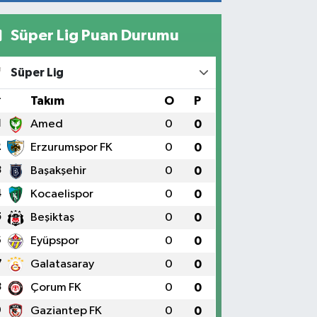
noktalar…
Süper Lig Puan Durumu
Süper Lig
#
Takım
O
P
1
Amed
0
0
2
Erzurumspor FK
0
0
3
Başakşehir
0
0
4
Kocaelispor
0
0
5
Beşiktaş
0
0
6
Eyüpspor
0
0
7
Galatasaray
0
0
8
Çorum FK
0
0
9
Gaziantep FK
0
0