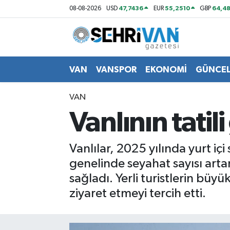
47,7436
55,2510
64,48
08-08-2026
USD
EUR
GBP
Van Nöbetçi Eczaneler
Van Hava Durumu
VAN
VANSPOR
EKONOMİ
GÜNCE
VAN Namaz Vakitleri
VAN
Vanlının tatili
Van Trafik Yoğunluk Haritası
Süper Lig Puan Durumu ve Fikstür
Vanlılar, 2025 yılında yurt içi
genelinde seyahat sayısı artar
Tüm Manşetler
sağladı. Yerli turistlerin büyü
ziyaret etmeyi tercih etti.
Son Dakika Haberleri
Haber Arşivi