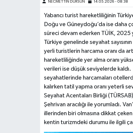
NECMETTİN DURSUN
14.05.2026 - 08:38
Yabancı turist hareketliliğinin Türki
Doğu ve Güneydoğu’da ise daha çok 
süreci devam ederken TÜİK, 2025 yılı
Türkiye genelinde seyahat sayısının 
yerli turistlerin harcama oranı da ar
hareketliliğinde yer alma oranı yüks
verileri ise düşük seviyelerde kaldı
seyahatlerinde harcamaları oteller
kalırken tatil yapma oranı yeterli sev
Seyahat Acentaları Birliği (TÜRSA
Şehrivan aracılığı ile yorumladı. Van’
illerinden biri olmasına dikkat çek
kentin turizmdeki durumu ile ilgili 