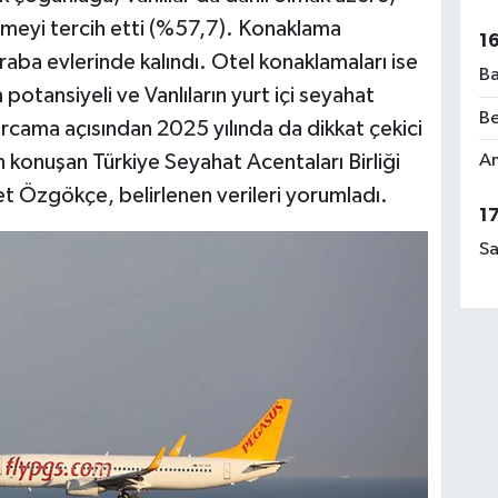
etmeyi tercih etti (%57,7). Konaklama
1
aba evlerinde kalındı. Otel konaklamaları ise
Ba
 potansiyeli ve Vanlıların yurt içi seyahat
Be
arcama açısından 2025 yılında da dikkat çekici
n konuşan Türkiye Seyahat Acentaları Birliği
Am
 Özgökçe, belirlenen verileri yorumladı.
1
Sa