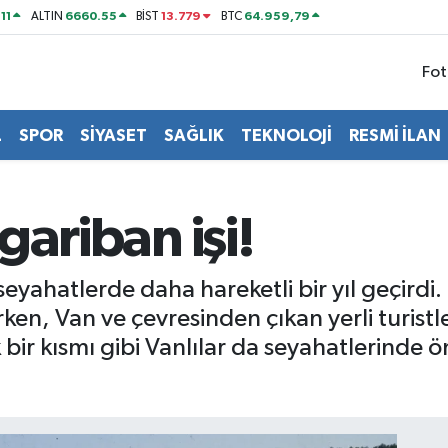
11
6660.55
13.779
64.959,79
ALTIN
BİST
BTC
Fot
L
SPOR
SİYASET
SAĞLIK
TEKNOLOJİ
RESMİ İLAN
 gariban işi!
 seyahatlerde daha hareketli bir yıl geçirdi.
ken, Van ve çevresinden çıkan yerli turistl
k bir kısmı gibi Vanlılar da seyahatlerinde ön