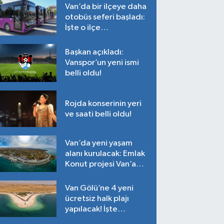
Van’da bir ilçeye daha
otobüs seferi başladı:
İşte o ilçe…
Başkan açıkladı:
Vanspor’un yeni ismi
belli oldu!
Rojda konserinin yeri
ve saati belli oldu!
Van’da yeni yaşam
alanı kurulacak: Emlak
Konut projesi Van’a
geliyor!
Van Gölü’ne 4 yeni
ücretsiz halk plajı
yapılacak! İşte
plajların yapılacağı