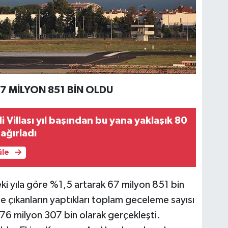
67 MİLYON 851 BİN OLDU
 Villası yıl başından bu yana yaklaşık 80
 ağırladı
üle
eki yıla göre %1,5 artarak 67 milyon 851 bin
e çıkanların yaptıkları toplam geceleme sayısı
476 milyon 307 bin olarak gerçekleşti.