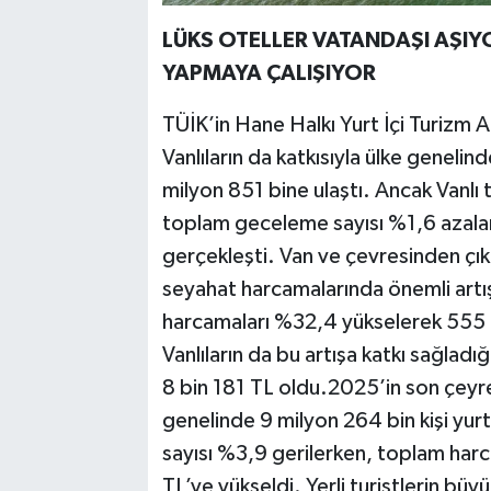
LÜKS OTELLER VATANDAŞI AŞIYO
YAPMAYA ÇALIŞIYOR
TÜİK’in Hane Halkı Yurt İçi Turizm 
Vanlıların da katkısıyla ülke genelin
milyon 851 bine ulaştı. Ancak Vanlı 
toplam geceleme sayısı %1,6 azala
gerçekleşti. Van ve çevresinden çıka
seyahat harcamalarında önemli artış
harcamaları %32,4 yükselerek 555 m
Vanlıların da bu artışa katkı sağla
8 bin 181 TL oldu.2025’in son çeyre
genelinde 9 milyon 264 bin kişi yu
sayısı %3,9 gerilerken, toplam har
TL’ye yükseldi. Yerli turistlerin büy