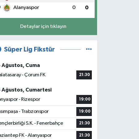
0
Alanyaspor
0
0
Detaylar için tıklayın
Süper Lig Fikstür
4 Ağustos, Cuma
latasaray - Çorum FK
21:30
5 Ağustos, Cumartesi
nyaspor - Rizespor
19:00
sımpaşa - Trabzonspor
19:00
nçlerbirliği S.K. - Fenerbahçe
21:30
ziantep FK - Alanyaspor
21:30