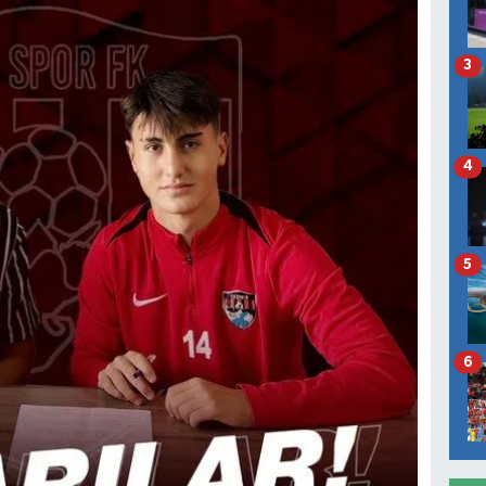
3
4
5
6