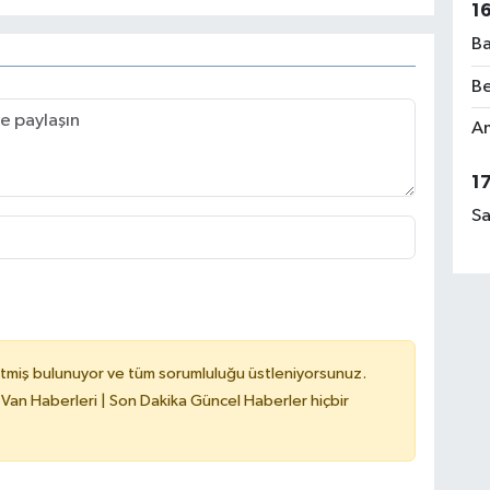
1
Ba
Be
Am
1
Sa
tmiş bulunuyor ve tüm sorumluluğu üstleniyorsunuz.
 Van Haberleri | Son Dakika Güncel Haberler hiçbir