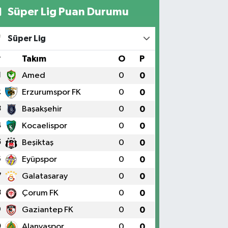
Süper Lig Puan Durumu
Süper Lig
#
Takım
O
P
1
Amed
0
0
2
Erzurumspor FK
0
0
3
Başakşehir
0
0
4
Kocaelispor
0
0
5
Beşiktaş
0
0
6
Eyüpspor
0
0
7
Galatasaray
0
0
8
Çorum FK
0
0
9
Gaziantep FK
0
0
0
Alanyaspor
0
0