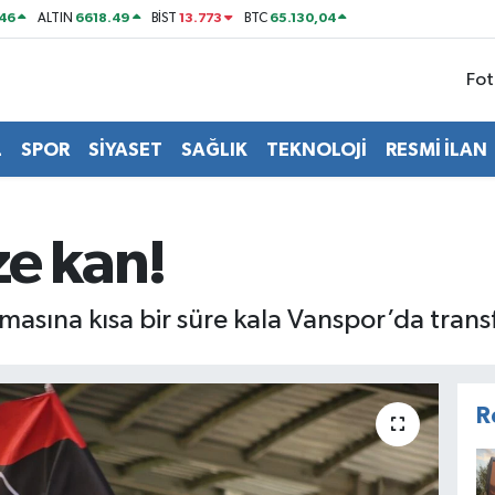
46
6618.49
13.773
65.130,04
ALTIN
BİST
BTC
Fot
L
SPOR
SİYASET
SAĞLIK
TEKNOLOJİ
RESMİ İLAN
ze kan!
ına kısa bir süre kala Vanspor’da transfer
R