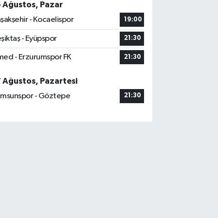
6 Ağustos, Pazar
şakşehir - Kocaelispor
19:00
şiktaş - Eyüpspor
21:30
ed - Erzurumspor FK
21:30
7 Ağustos, Pazartesi
msunspor - Göztepe
21:30