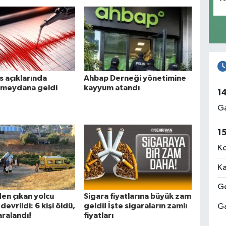
 açıklarında
Ahbap Derneği yönetimine
meydana geldi
kayyum atandı
1
Ga
1
Ko
Ka
Ge
en çıkan yolcu
Sigara fiyatlarına büyük zam
evrildi: 6 kişi öldü,
geldi! İşte sigaraların zamlı
Ga
aralandı!
fiyatları