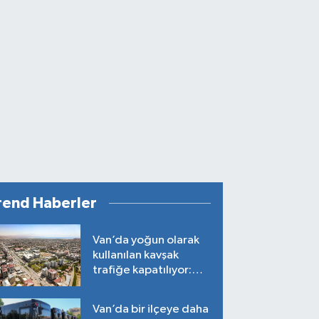
rend Haberler
Van’da yoğun olarak
kullanılan kavşak
trafiğe kapatılıyor:
Tarih belli oldu!
Van’da bir ilçeye daha