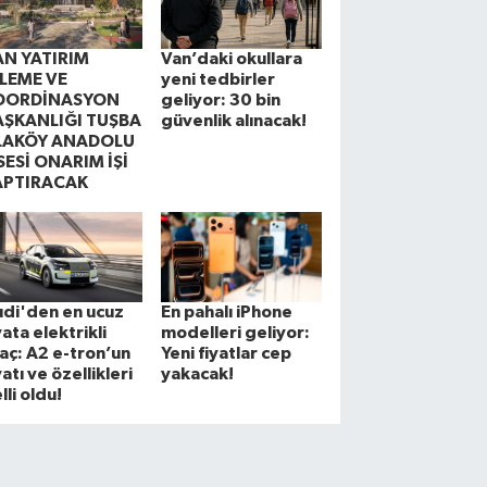
AN YATIRIM
Van’daki okullara
ZLEME VE
yeni tedbirler
OORDİNASYON
geliyor: 30 bin
AŞKANLIĞI TUŞBA
güvenlik alınacak!
LAKÖY ANADOLU
SESİ ONARIM İŞİ
APTIRACAK
di'den en ucuz
En pahalı iPhone
yata elektrikli
modelleri geliyor:
aç: A2 e-tron’un
Yeni fiyatlar cep
yatı ve özellikleri
yakacak!
lli oldu!