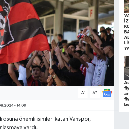
V
İ
K
B
A
Lİ
Y
Au
fi
-
+
A
A
ar
fi
be
8.2024 - 14:09
rosuna önemli isimleri katan Vanspor,
 anlaşmaya vardı.