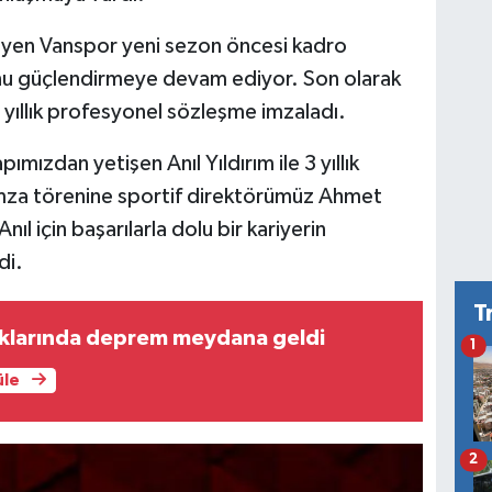
yen Vanspor yeni sezon öncesi kadro
nu güçlendirmeye devam ediyor. Son olarak
3 yıllık profesyonel sözleşme imzaladı.
mızdan yetişen Anıl Yıldırım ile 3 yıllık
mza törenine sportif direktörümüz Ahmet
Anıl için başarılarla dolu bir kariyerin
di.
T
ıklarında deprem meydana geldi
1
üle
2