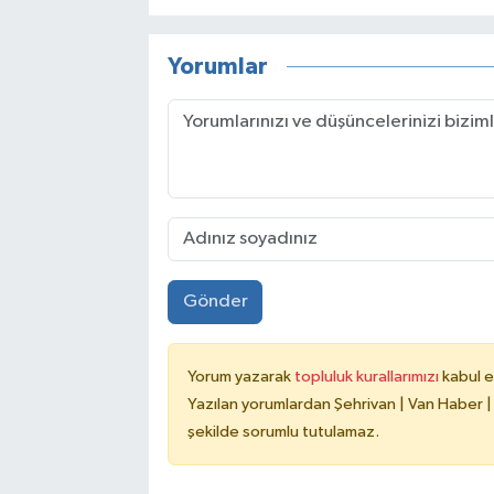
Yorumlar
Gönder
Yorum yazarak
topluluk kurallarımızı
kabul e
Yazılan yorumlardan Şehrivan | Van Haber |
şekilde sorumlu tutulamaz.