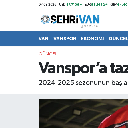
47,7106
55,1652
64,40
07-08-2026
USD
EUR
GBP
Van Nöbetçi Eczaneler
Van Hava Durumu
VAN
VANSPOR
EKONOMİ
GÜNCE
VAN Namaz Vakitleri
GÜNCEL
Vanspor’a ta
Van Trafik Yoğunluk Haritası
Süper Lig Puan Durumu ve Fikstür
2024-2025 sezonunun başlamas
Tüm Manşetler
Son Dakika Haberleri
Haber Arşivi