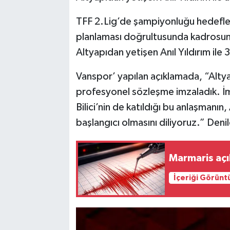
TFF 2.Lig’de şampiyonluğu hedefle
planlaması doğrultusunda kadrosu
Altyapıdan yetişen Anıl Yıldırım ile 
Vanspor’ yapılan açıklamada, “Altyapı
profesyonel sözleşme imzaladık. İ
Bilici’nin de katıldığı bu anlaşmanın, 
başlangıcı olmasını diliyoruz.” Denil
Marmaris aç
İçeriği Görünt