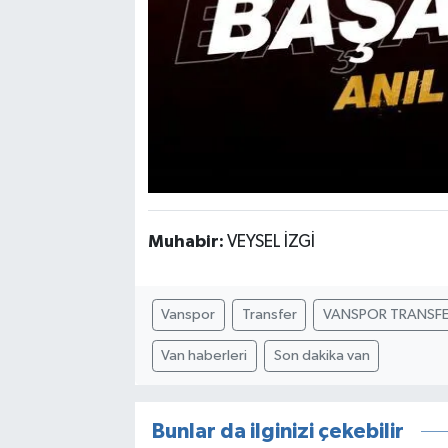
Muhabir:
VEYSEL İZGİ
Vanspor
Transfer
VANSPOR TRANSF
Van haberleri
Son dakika van
Bunlar da ilginizi çekebilir