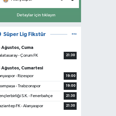
Detaylar için tıklayın
Süper Lig Fikstür
4 Ağustos, Cuma
latasaray - Çorum FK
21:30
5 Ağustos, Cumartesi
nyaspor - Rizespor
19:00
sımpaşa - Trabzonspor
19:00
nçlerbirliği S.K. - Fenerbahçe
21:30
ziantep FK - Alanyaspor
21:30