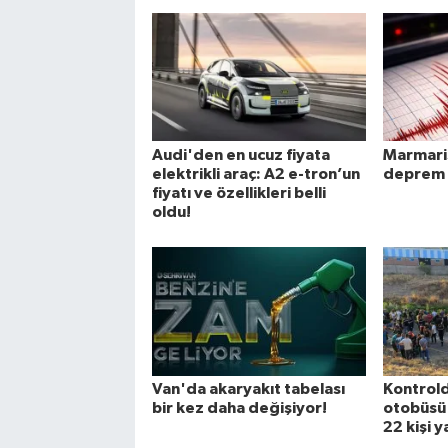
Audi'den en ucuz fiyata
Marmaris
elektrikli araç: A2 e-tron’un
deprem 
fiyatı ve özellikleri belli
oldu!
Van'da akaryakıt tabelası
Kontrold
bir kez daha değişiyor!
otobüsü d
22 kişi y