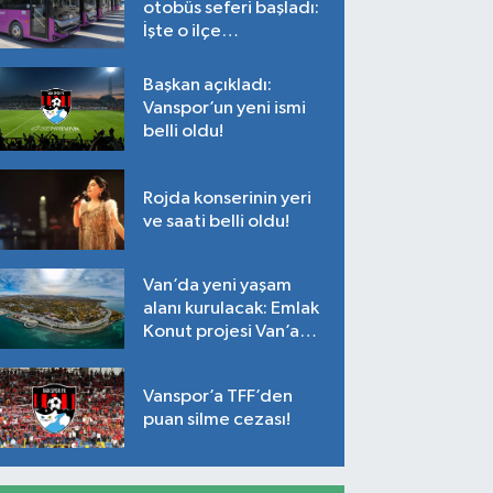
otobüs seferi başladı:
İşte o ilçe…
Başkan açıkladı:
Vanspor’un yeni ismi
belli oldu!
Rojda konserinin yeri
ve saati belli oldu!
Van’da yeni yaşam
alanı kurulacak: Emlak
Konut projesi Van’a
geliyor!
Vanspor’a TFF’den
puan silme cezası!